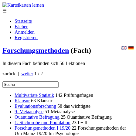
☰
Startseite
Fächer
Anmelden
Registrieren
Forschungsmethoden
(Fach)
In diesem Fach befinden sich 56 Lektionen
zurück |
weiter
1 / 2
Multivariate Statistik
142
Prüfungsfragen
Klausur
63
Klausur
Evaluationsforschung
58
das wichtigste
9. Metaanalyse
51
Metaanalyse
Quantitative Befragung
25
Quantitative Befragung
1. Stichprobe und Population
23
I + II
Forschungsmethoden I 19/20
22
Forschungsmethoden der
Uni Mainz 19/20 für Psychologie