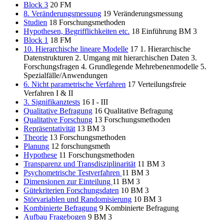
Block 3
20
FM
8. Veränderungsmessung
19
Veränderungsmessung
Studien
18
Forschungsmethoden
Hypothesen, Begrifflichkeiten etc.
18
Einführung BM 3
Block 1
18
FM
10. Hierarchische lineare Modelle
17
1. Hierarchische
Datenstrukturen 2. Umgang mit hierarchischen Daten 3.
Forschungsfragen 4. Grundlegende Mehrebenenmodelle 5.
Spezialfälle/Anwendungen
6. Nicht parametrische Verfahren
17
Verteilungsfreie
Verfahren I & II
3. Signifikanztests
16
I - III
Qualitative Befragung
16
Qualitative Befragung
Qualitative Forschung
13
Forschungsmethoden
Repräsentativität
13
BM 3
Theorie
13
Forschungsmethoden
Planung
12
forschungsmeth
Hypothese
11
Forschungsmethoden
Transparenz und Transdisziplinarität
11
BM 3
Psychometrische Testverfahren
11
BM 3
Dimensionen zur Einteilung
11
BM 3
Gütekriterien Forschungsdaten
10
BM 3
Störvariablen und Randomisierung
10
BM 3
Kombinierte Befragung
9
Kombinierte Befragung
Aufbau Fragebogen
9
BM 3