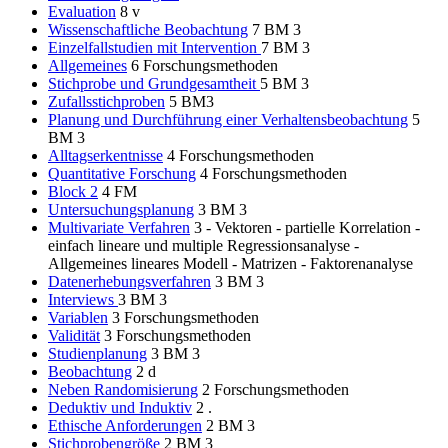
Evaluation
8
v
Wissenschaftliche Beobachtung
7
BM 3
Einzelfallstudien mit Intervention
7
BM 3
Allgemeines
6
Forschungsmethoden
Stichprobe und Grundgesamtheit
5
BM 3
Zufallsstichproben
5
BM3
Planung und Durchführung einer Verhaltensbeobachtung
5
BM 3
Alltagserkentnisse
4
Forschungsmethoden
Quantitative Forschung
4
Forschungsmethoden
Block 2
4
FM
Untersuchungsplanung
3
BM 3
Multivariate Verfahren
3
- Vektoren - partielle Korrelation -
einfach lineare und multiple Regressionsanalyse -
Allgemeines lineares Modell - Matrizen - Faktorenanalyse
Datenerhebungsverfahren
3
BM 3
Interviews
3
BM 3
Variablen
3
Forschungsmethoden
Validität
3
Forschungsmethoden
Studienplanung
3
BM 3
Beobachtung
2
d
Neben Randomisierung
2
Forschungsmethoden
Deduktiv und Induktiv
2
.
Ethische Anforderungen
2
BM 3
Stichprobengröße
2
BM 3