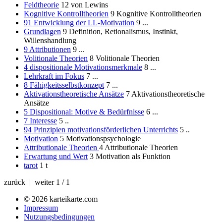
Feldtheorie
12
von Lewins
Kognitive Kontrolltheorien
9
Kognitive Kontrolltheorien
91 Entwicklung der LL-Motivation
9
...
Grundlagen
9
Definition, Retionalismus, Instinkt,
Willenshandlung
9 Attributionen
9
...
Volitionale Theorien
8
Volitionale Theorien
4 dispositionale Motivationsmerkmale
8
...
Lehrkraft im Fokus
7
...
8 Fähigkeitsselbstkonzept
7
...
Aktivationstheoretische Ansätze
7
Aktivationstheoretische
Ansätze
5 Dispositional: Motive & Bedürfnisse
6
...
7 Interesse
5
..
94 Prinzipien motivationsförderlichen Unterrichts
5
..
Motivation
5
Motivationspsychologie
Attributionale Theorien
4
Attributionale Theorien
Erwartung und Wert
3
Motivation als Funktion
tarot
1
t
zurück | weiter
1 / 1
© 2026 karteikarte.com
Impressum
Nutzungsbedingungen