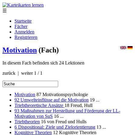
☰
Startseite
Fächer
Anmelden
Registrieren
Motivation
(Fach)
In diesem Fach befinden sich 24 Lektionen
zurück | weiter
1 / 1
Motivation
87
Motivationspsychologie
92 Umwelteinflüsse auf die Motivation
19
...
Triebtheoretische Ansätze
18
Freud, Hull
93 Maßnahmen zur Herstellung und Förderung der LL-
Motivation von SuS
16
...
Triebtheorien
16
von Freud und Hulls
6 Dispositional: Ziele und Zielorientierung
13
...
Kognitive Theorien
12
Kognitive Theorien