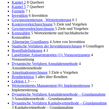
Kapitel 2
8
Querbeet
Kaptiel 5
7
Querbeet
Formeln
7
1
Investition
6
Investition
Gewinnorientierung , Wertorientierung
6
1
Kostenvergleichsrechnung
5
Ziele und Vorgehen
Gewinnvergleichsrechnung
5
Ziele und Vorgehen
Kennzahlen
5
Wertorientierte und buchhaltorische
Kennzahlen
Allgemeine Grundlagen
4
Arten von Investition
Staatische Verfahren der Investitionsrechnung
4
Grundlagen
Begriffsdefinitionen
4
1
Langfristige Anlagestrategien (1): Voraussetzungen
4
Voraussetzung
Dynamische Verfahren Annuitätenmethode
4
Annuitätenmethode
Amortisationsrechnung
3
Ziele u Vorgehen
Renditelektion
3
alles über Renditen
Lektion 1
3
- - -
Wertorientiertes Management (6): Implementierung
3
Implementierung
Dynamische Verfahren Annuitätenmethode – Grundannahme
3
Annuitätenmethode – Grundannahme
Dynamische Verfahren Kapitalwertmethode – Grundannahme
3
Kapitalwertmethode – Grundannahme