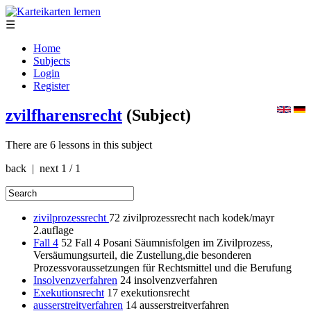
☰
Home
Subjects
Login
Register
zvilfharensrecht
(Subject)
There are 6 lessons in this subject
back | next
1 / 1
zivilprozessrecht
72
zivilprozessrecht nach kodek/mayr
2.auflage
Fall 4
52
Fall 4 Posani Säumnisfolgen im Zivilprozess,
Versäumungsurteil, die Zustellung,die besonderen
Prozessvoraussetzungen für Rechtsmittel und die Berufung
Insolvenzverfahren
24
insolvenzverfahren
Exekutionsrecht
17
exekutionsrecht
ausserstreitverfahren
14
ausserstreitverfahren