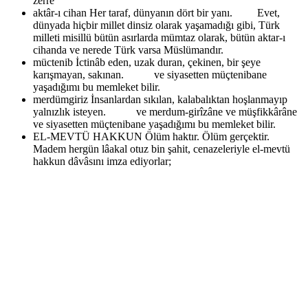
zerre
aktâr-ı cihan
Her taraf, dünyanın dört bir yanı. Evet,
dünyada hiçbir millet dinsiz olarak yaşamadığı gibi, Türk
milleti misillü bütün asırlarda mümtaz olarak, bütün aktar-ı
cihanda ve nerede Türk varsa Müslümandır.
müctenib
İctinâb eden, uzak duran, çekinen, bir şeye
karışmayan, sakınan. ve siyasetten müçtenibane
yaşadığımı bu memleket bilir.
merdümgiriz
İnsanlardan sıkılan, kalabalıktan hoşlanmayıp
yalnızlık isteyen. ve merdum-girîzâne ve müşfikkârâne
ve siyasetten müçtenibane yaşadığımı bu memleket bilir.
EL-MEVTÜ HAKKUN
Ölüm haktır. Ölüm gerçektir.
Madem hergün lâakal otuz bin şahit, cenazeleriyle el-mevtü
hakkun dâvâsını imza ediyorlar;