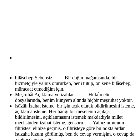
bilâsebep
Sebepsiz. Bir dağın mağarasında, bir
hizmetçiyle yalnız otururken, beni tutup, on sene bilâsebep,
müracaat etmediğim için,
Meşruhât
Açıklama ve izahlar. Hükûmetin
dosyalarında, benim künyem altında hiçbir meşruhat yoktur.
istîzâh
İzahat isteme, bir işin açık olarak bildirilmesini isteme,
açıklama isteme. Her hangi bir meselenin açıkça
bildirilmesini, açıklanmasını istemek makdadıyla millet
meclisinden izahat isteme, gensoru. Yalnız umumun
fihristesi elinize geçmiş, o fihristeye göre bu noktalardan
istizaha lüzum görülmüş, ben de cevap vermişim, o cevap da
zaptınıza geçmiştir.