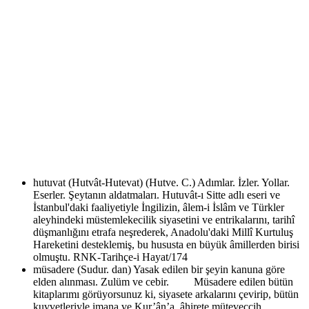
hutuvat (Hutvât-Hutevat) (Hutve. C.)
Adımlar. İzler. Yollar.
Eserler. Şeytanın aldatmaları. Hutuvât-ı Sitte adlı eseri ve
İstanbul'daki faaliyetiyle İngilizin, âlem-i İslâm ve Türkler
aleyhindeki müstemlekecilik siyasetini ve entrikalarını, tarihî
düşmanlığını etrafa neşrederek, Anadolu'daki Millî Kurtuluş
Hareketini desteklemiş, bu hususta en büyük âmillerden birisi
olmuştu. RNK-Tarihçe-i Hayat/174
müsadere (Sudur. dan)
Yasak edilen bir şeyin kanuna göre
elden alınması. Zulüm ve cebir. Müsadere edilen bütün
kitaplarımı görüyorsunuz ki, siyasete arkalarını çevirip, bütün
kuvvetleriyle imana ve Kur’ân’a, âhirete müteveccih