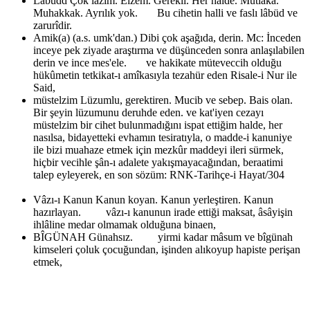
Labüdd
Çok lâzım. Elzem. Gerekli. Her halde. Mutlaka.
Muhakkak. Ayrılık yok. Bu cihetin halli ve faslı lâbüd ve
zarurîdir.
Amik(a) (a.s. umk'dan.)
Dibi çok aşağıda, derin. Mc: İnceden
inceye pek ziyade araştırma ve düşünceden sonra anlaşılabilen
derin ve ince mes'ele. ve hakikate müteveccih olduğu
hükûmetin tetkikat-ı amîkasıyla tezahür eden Risale-i Nur ile
Said,
müstelzim
Lüzumlu, gerektiren. Mucib ve sebep. Bais olan.
Bir şeyin lüzumunu deruhde eden. ve kat'iyen cezayı
müstelzim bir cihet bulunmadığını ispat ettiğim halde, her
nasılsa, bidayetteki evhamın tesiratıyla, o madde-i kanuniye
ile bizi muahaze etmek için mezkûr maddeyi ileri sürmek,
hiçbir vecihle şân-ı adalete yakışmayacağından, beraatimi
talep eyleyerek, en son sözüm: RNK-Tarihçe-i Hayat/304
Vâzı-ı Kanun
Kanun koyan. Kanun yerleştiren. Kanun
hazırlayan. vâzı-ı kanunun irade ettiği maksat, âsâyişin
ihlâline medar olmamak olduğuna binaen,
BÎGÜNAH
Günahsız. yirmi kadar mâsum ve bîgünah
kimseleri çoluk çocuğundan, işinden alıkoyup hapiste perişan
etmek,