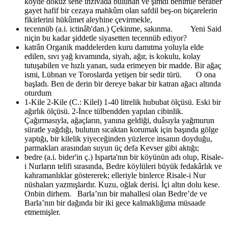
köyde dokuz sene inzivada bulunan ve şimdi benimle beraber
gayet hafif bir cezaya mahkûm olan safdil beş-on biçarelerin
fikirlerini hükûmet aleyhine çevirmekle,
tecennüb (a.i. ictinâb'dan.)
Çekinme, sakınma. Yeni Said
niçin bu kadar şiddetle siyasetten tecennüb ediyor?
katrân
Organik maddelerden kuru damıtma yoluyla elde
edilen, sıvı yağ kıvamında, siyah, ağır, is kokulu, kolay
tutuşabilen ve hızlı yanan, suda erimeyen bir madde. Bir ağaç
ismi, Lübnan ve Toroslarda yetişen bir sedir türü. O ona
başladı. Ben de derin bir dereye bakar bir katran ağacı altında
oturdum
1-Kile 2-Kile (C.: Kilel)
1-40 litrelik hububat ölçüsü. Eski bir
ağırlık ölçüsü. 2-İnce tülbendden yapılan cibinlik.
Çağırmasıyla, ağaçların, yanına geldiği, duâsıyla yağmurun
süratle yağdığı, bulutun sıcaktan korumak için başında gölge
yaptığı, bir kilelik yiyeceğinden yüzlerce insanın doyduğu,
parmakları arasından suyun üç defa Kevser gibi aktığı;
bedre (a.i. bider'in ç.)
Isparta'nın bir köyünün adı olup, Risale-
i Nurların telifi sırasında, Bedre köylüleri büyük fedakârlık ve
kahramanlıklar göstererek; elleriyle binlerce Risale-i Nur
nüshaları yazmışlardır. Kuzu, oğlak derisi. İçi altın dolu kese.
Onbin dirhem. Barla’nın bir mahallesi olan Bedre’de ve
Barla’nın bir dağında bir iki gece kalmaklığıma müsaade
etmemişler.