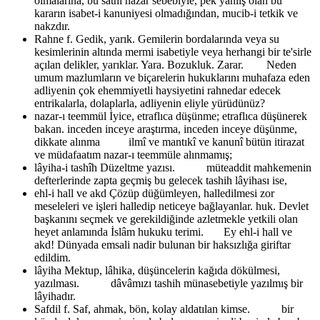
olmalarına, bu sathî nazar sebebiyle, pek yanlış olan bu
kararın isabet-i kanuniyesi olmadığından, mucib-i tetkik ve
nakzdır.
Rahne f.
Gedik, yarık. Gemilerin bordalarında veya su
kesimlerinin altında mermi isabetiyle veya herhangi bir te'sirle
açılan delikler, yarıklar. Yara. Bozukluk. Zarar. Neden
umum mazlumların ve biçarelerin hukuklarını muhafaza eden
adliyenin çok ehemmiyetli haysiyetini rahnedar edecek
entrikalarla, dolaplarla, adliyenin eliyle yürüdünüz?
nazar-ı teemmül
İyice, etraflıca düşünme; etraflıca düşünerek
bakan. inceden inceye araştırma, inceden inceye düşünme,
dikkate alınma ilmî ve mantıkî ve kanunî bütün itirazat
ve müdafaatım nazar-ı teemmüle alınmamış;
lâyiha-i tashîh
Düzeltme yazısı. müteaddit mahkemenin
defterlerinde zapta geçmiş bu gelecek tashih lâyihası ise,
ehl-i hall ve akd
Çözüp düğümleyen, halledilmesi zor
meseleleri ve işleri halledip neticeye bağlayanlar. huk. Devlet
başkanını seçmek ve gerekildiğinde azletmekle yetkili olan
heyet anlamında İslâm hukuku terimi. Ey ehl-i hall ve
akd! Dünyada emsali nadir bulunan bir haksızlığa giriftar
edildim.
lâyiha
Mektup, lâhika, düşüncelerin kağıda dökülmesi,
yazılması. dâvâmızı tashih münasebetiyle yazılmış bir
lâyihadır.
Safdil f.
Saf, ahmak, bön, kolay aldatılan kimse. bir