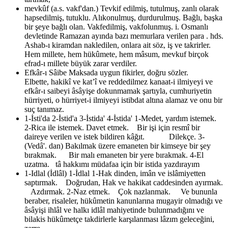
mevkûf (a.s. vakf'dan.)
Tevkif edilmiş, tutulmuş, zanlı olarak
hapsedilmiş, tutuklu. Alıkonulmuş, durdurulmuş. Bağlı, başka
bir şeye bağlı olan. Vakfedilmiş, vakfolunmuş. i. Osmanlı
devletinde Ramazan ayında bazı memurlara verilen para . hds.
Ashab-ı kiramdan nakledilen, onlara ait söz, iş ve takrirler.
Hem millete, hem hükûmete, hem mâsum, mevkuf birçok
efrad-ı millete büyük zarar verdiler.
Efkâr-ı Sâibe
Maksada uygun fikirler, doğru sözler.
Elbette, hakikî ve kat’î ve reddedilmez kanaat-i ilmiyeyi ve
efkâr-ı saibeyi âsâyişe dokunmamak şartıyla, cumhuriyetin
hürriyeti, o hürriyet-i ilmiyeyi istibdat altına alamaz ve onu bir
suç tanımaz.
1-İsti'da 2-İstid'a 3-İstida' 4-İstida'
1-Medet, yardım istemek.
2-Rica ile istemek. Davet etmek. Bir işi için resmî bir
daireye verilen ve istek bildiren kâğıt. Dilekçe. 3-
(Vedâ'. dan) Bakılmak üzere emaneten bir kimseye bir şey
bırakmak. Bir malı emaneten bir yere bırakmak. 4-El
uzatma. tâ hakkımı müdafaa için bir istida yazdırayım
1-Idlal (İdlâl) 1-İdlal
1-Hak dinden, imân ve islâmiyetten
saptırmak. Doğrudan, Hak ve hakikat caddesinden ayırmak.
Azdırmak. 2-Naz etmek. Çok nazlanmak. Ve bununla
beraber, risaleler, hükûmetin kanunlarına mugayir olmadığı ve
âsâyişi ihlâl ve halkı idlâl mahiyetinde bulunmadığını ve
bilakis hükûmetçe takdirlerle karşılanması lâzım geleceğini,