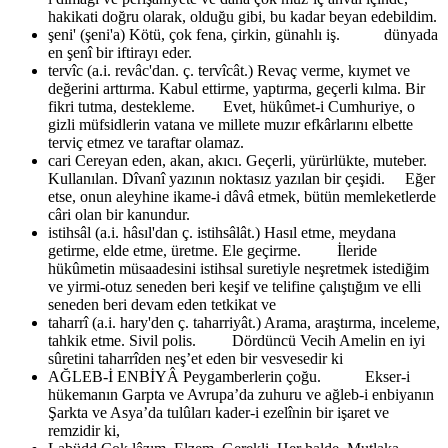
hakikati doğru olarak, olduğu gibi, bu kadar beyan edebildim.
şeni' (şeni'a)
Kötü, çok fena, çirkin, günahlı iş. dünyada
en şenî bir iftirayı eder.
tervîc (a.i. revâc'dan. ç. tervîcât.)
Revaç verme, kıymet ve
değerini arttırma. Kabul ettirme, yaptırma, geçerli kılma. Bir
fikri tutma, destekleme. Evet, hükûmet-i Cumhuriye, o
gizli müfsidlerin vatana ve millete muzır efkârlarını elbette
terviç etmez ve taraftar olamaz.
cari
Cereyan eden, akan, akıcı. Geçerli, yürürlükte, muteber.
Kullanılan. Dîvanî yazının noktasız yazılan bir çeşidi. Eğer
etse, onun aleyhine ikame-i dâvâ etmek, bütün memleketlerde
câri olan bir kanundur.
istihsâl (a.i. hâsıl'dan ç. istihsâlât.)
Hasıl etme, meydana
getirme, elde etme, üretme. Ele geçirme. İleride
hükûmetin müsaadesini istihsal suretiyle neşretmek istediğim
ve yirmi-otuz seneden beri keşif ve telifine çalıştığım ve elli
seneden beri devam eden tetkikat ve
taharrî (a.i. hary'den ç. taharriyât.)
Arama, araştırma, inceleme,
tahkik etme. Sivil polis. Dördüncü Vecih Amelin en iyi
sûretini taharrîden neş’et eden bir vesvesedir ki
AĞLEB-İ ENBİYÂ
Peygamberlerin çoğu. Ekser-i
hükemanın Garpta ve Avrupa’da zuhuru ve ağleb-i enbiyanın
Şarkta ve Asya’da tulûları kader-i ezelînin bir işaret ve
remzidir ki,