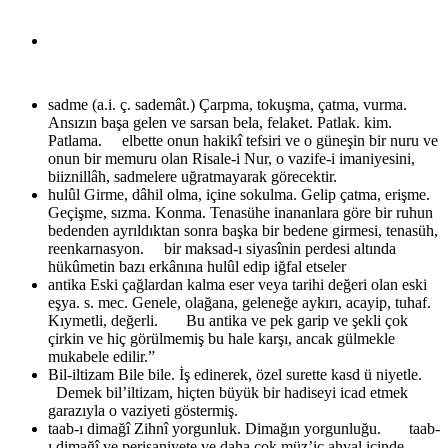
sadme (a.i. ç. sademât.)
Çarpma, tokuşma, çatma, vurma.
Ansızın başa gelen ve sarsan bela, felaket. Patlak. kim.
Patlama. elbette onun hakikî tefsiri ve o güneşin bir nuru ve
onun bir memuru olan Risale-i Nur, o vazife-i imaniyesini,
biiznillâh, sadmelere uğratmayarak görecektir.
hulûl
Girme, dâhil olma, içine sokulma. Gelip çatma, erişme.
Geçişme, sızma. Konma. Tenasühe inananlara göre bir ruhun
bedenden ayrıldıktan sonra başka bir bedene girmesi, tenasüh,
reenkarnasyon. bir maksad-ı siyasînin perdesi altında
hükûmetin bazı erkânına hulûl edip iğfal etseler
antika
Eski çağlardan kalma eser veya tarihi değeri olan eski
eşya. s. mec. Genele, olağana, geleneğe aykırı, acayip, tuhaf.
Kıymetli, değerli. Bu antika ve pek garip ve şekli çok
çirkin ve hiç görülmemiş bu hale karşı, ancak gülmekle
mukabele edilir.”
Bil-iltizam
Bile bile. İş edinerek, özel surette kasd ü niyetle.
Demek bil’iltizam, hiçten büyük bir hadiseyi icad etmek
garazıyla o vaziyeti göstermiş.
taab-ı dimağî
Zihnî yorgunluk. Dimağın yorgunluğu. taab-
ı dimağî ve perişaniyete ve daha çok müz’iç ahval içinde,