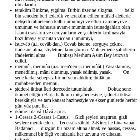
olmalarıdır.
teraküm
Birikme, yığılma. Birbiri üzerine sıkışma. belki
bin seneden beri tedarük ve teraküm edilen müfsid aletlerle
dehşetli rahnelenen kalb-i umumiyi ve efkar-ı ammeyi ve
umumun ve bahusus avam-ı mümininin istinadgahları olan
İslami esasların ve cereyanların ve şeairlerin kırılmasıyla
bozulmaya yüz tutan vicdan-ı umumiyi,
isticvâb (a.i. cevâb'dan.)
Cevab isteme, sorguya çekme,
ifadesini alma, söyletme, konuşturma. Mahkemede şahidlerin
ifadelerini alma. Binbaşı Merhum Asım Bey isticvab
edildi.
memnû', memnûa (a.s. men'den ç. memnûât.)
Yasaklanmış,
menedilmiş, mâni olunmuş, yasak edilmiş, yasak. On
sene kadar sebepsiz bir nefye mahkûm; ihtilâttan,
muhabereden memnu,
şiddet-i iktisat
İleri derecede tutumluluk. Dokuz sene
ikamet ettiğim Barla halkının müşahedesiyle, şiddet-i iktisat
berekâtıyla ve tam kanaat hazinesiyle ve ekser günlerde herbir
gün yüz para ile,
ikâme-i da'vâ
Dâvâ açma.
1-Cessas 2-Cessas
1-Casus. Gizli şeyleri araştıran, gizli
şeylere merak eden. Tecessüs sâhibi. 2-Kireç ile bina yapan.
Badanacı. düzgün bir nizam altına almak ve hassas, cessas,
mükemmel bir ölçü ve mizanla her uzvunu ve cihazını
tartmak,