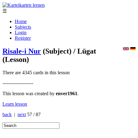
☰
Home
Subjects
Login
Register
Risale-i Nur
(Subject)
/ Lügat
(Lesson)
There are 4345 cards in this lesson
--------------------
This lesson was created by
enver1961
.
Learn lesson
back
|
next
57 / 87