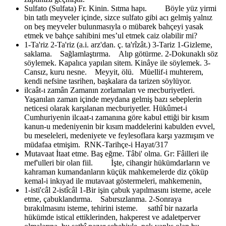
Sulfato (Sulfata)
Fr. Kinin. Sıtma hapı. Böyle yüz yirmi
bin tatlı meyveler içinde, sizce sulfato gibi acı gelmiş yalnız
on beş meyveler bulunmasıyla o mübarek bahçeyi yasak
etmek ve bahçe sahibini mes’ul etmek caiz olabilir mi?
1-Ta'riz 2-Ta'riz (a.i. arz'dan. ç. ta'rîzât.) 3-Tariz
1-Gizleme,
saklama. Sağlamlaştırma. Alıp götürme. 2-Dokunaklı söz
söylemek. Kapalıca yapılan sitem. Kinâye ile söylemek. 3-
Cansız, kuru nesne. Meyyit, ölü. Müellif-i muhterem,
kendi nefsine tasrihen, başkalara da tarizen söylüyor.
ilcaât-ı zamân
Zamanın zorlamaları ve mecburiyetleri.
Yaşanılan zaman içinde meydana gelmiş bazı sebeplerin
neticesi olarak karşılanan mecburiyetler. Hükûmet-i
Cumhuriyenin ilcaat-ı zamanına göre kabul ettiği bir kısım
kanun-u medeniyenin bir kısım maddelerini kabulden evvel,
bu meseleleri, medeniyete ve feylesoflara karşı yazmışım ve
müdafaa etmişim. RNK-Tarihçe-i Hayat/317
Mutavaat
İtaat etme. Baş eğme. Tâbi' olma. Gr: Fâilleri ile
mef'ulleri bir olan fiil. İşte, cihangir hükümdarların ve
kahraman kumandanların küçük mahkemelerde diz çöküp
kemal-i inkıyad ile mutavaat göstermeleri, mahkemenin,
1-isti'câl 2-istîcâl
1-Bir işin çabuk yapılmasını isteme, acele
etme, çabuklandırma. Sabırsızlanma. 2-Sonraya
bırakılmasını isteme, tehirini isteme. sathî bir nazarla
hükümde istical ettiklerinden, hakperest ve adaletperver