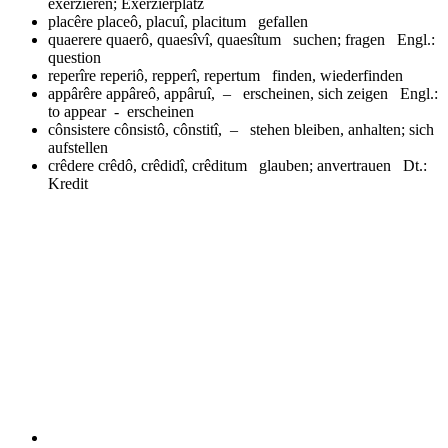
exerzieren; Exerzierplatz
placêre
placeô, placuî, placitum gefallen
quaerere
quaerô, quaesîvî, quaesîtum suchen; fragen Engl.:
question
reperîre
reperiô, repperî, repertum finden, wiederfinden
appârêre
appâreô, appâruî, – erscheinen, sich zeigen Engl.:
to appear - erscheinen
cônsistere
cônsistô, cônstitî, – stehen bleiben, anhalten; sich
aufstellen
crêdere
crêdô, crêdidî, crêditum glauben; anvertrauen Dt.:
Kredit