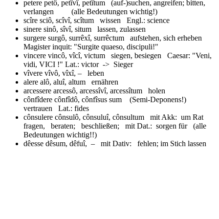
petere
petô, petîvî, petîtum (auf-)suchen, angreifen; bitten,
verlangen (alle Bedeutungen wichtig!)
scîre
sciô, scîvî, scîtum wissen Engl.: science
sinere
sinô, sîvî, situm lassen, zulassen
surgere
surgô, surrêxî, surrêctum aufstehen, sich erheben
Magister inquit: "Surgite quaeso, discipuli!"
vincere
vincô, vîcî, victum siegen, besiegen Caesar: "Veni,
vidi, VICI !" Lat.: victor -> Sieger
vîvere
vîvô, vîxî, – leben
alere
alô, aluî, altum ernähren
arcessere
arcessô, arcessîvî, arcessîtum holen
cônfîdere
cônfîdô, cônfîsus sum (Semi-Deponens!)
vertrauen Lat.: fides
cônsulere
cônsulô, cônsuluî, cônsultum mit Akk: um Rat
fragen, beraten; beschließen; mit Dat.: sorgen für (alle
Bedeutungen wichtig!!)
dêesse
dêsum, dêfuî, – mit Dativ: fehlen; im Stich lassen