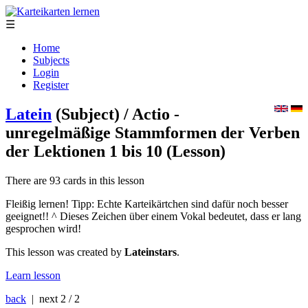
☰
Home
Subjects
Login
Register
Latein
(Subject)
/ Actio -
unregelmäßige Stammformen der Verben
der Lektionen 1 bis 10
(Lesson)
There are 93 cards in this lesson
Fleißig lernen! Tipp: Echte Karteikärtchen sind dafür noch besser
geeignet!! ^ Dieses Zeichen über einem Vokal bedeutet, dass er lang
gesprochen wird!
This lesson was created by
Lateinstars
.
Learn lesson
back
| next
2 / 2