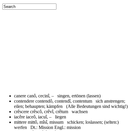
canere
canô, cecinî, – singen, ertönen (lassen)
contendere
contendô, contendî, contentum sich anstrengen;
eilen; behaupten; kämpfen (Alle Bedeutungen sind wichtig!)
crêscere
crêscô, crêvî, crêtum wachsen
iacêre
iaceô, iacuî, – liegen
mittere
mittô, mîsî, missum schicken; loslassen; (selten:)
werfen Dt.: Mission Engl.: mission