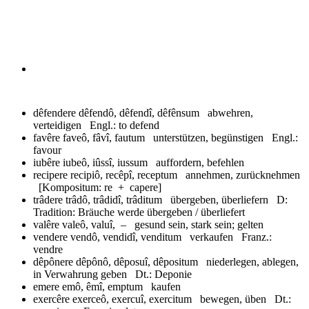
dêfendere
dêfendô, dêfendî, dêfênsum abwehren,
verteidigen Engl.: to defend
favêre
faveô, fâvî, fautum unterstützen, begünstigen Engl.:
favour
iubêre
iubeô, iûssî, iussum auffordern, befehlen
recipere
recipiô, recêpî, receptum annehmen, zurücknehmen
[Kompositum: re + capere]
trâdere
trâdô, trâdidî, trâditum übergeben, überliefern D:
Tradition: Bräuche werde übergeben / überliefert
valêre
valeô, valuî, – gesund sein, stark sein; gelten
vendere
vendô, vendidî, venditum verkaufen Franz.:
vendre
dêpônere
dêpônô, dêposuî, dêpositum niederlegen, ablegen,
in Verwahrung geben Dt.: Deponie
emere
emô, êmî, emptum kaufen
exercêre
exerceô, exercuî, exercitum bewegen, üben Dt.: