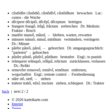
cûstôdîre
cûstôdiô, cûstôdîvî, cûstôdîtum bewachen Lat.:
custos - die Wache
dêcipere
dêcipiô, dêcêpî, dêceptum betrügen
frangere
frangô, frêgî, frâctum zerbrechen Dt. Medizin:
Fraktur - Bruch
manêre
maneô, mânsî, – bleiben, warten, erwarten
minuere
minuô, minuî, minûtum vermindern, verringern
Dt.: Minute
pârêre
pâreô, pâruî, – gehorchen Dt. umgangssprachlich:
"parieren" - gehorchen
pûnîre
pûniô, pûnîvî, pûnîtum bestrafen Engl.: to punish
relinquere
relinquô, relîquî, relictum zurücklassen, verlassen
Dt.: Relikt
removêre
removeô, remôvî, remôtum entfernen,
wegschaffen Engl.: remote control - Fernbedienung
stâre
stô, stetî, – stehen
trahere
trahô, trâxî, tractum ziehen, schleppen Dt.: Traktor
back
| next
2 / 2
© 2026 karteikarte.com
Imprint
Terms