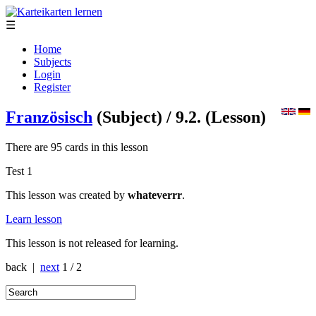
☰
Home
Subjects
Login
Register
Französisch
(Subject)
/ 9.2.
(Lesson)
There are 95 cards in this lesson
Test 1
This lesson was created by
whateverrr
.
Learn lesson
This lesson is not released for learning.
back |
next
1 / 2