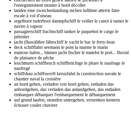
l'enregistrement monter à bord décoller
landen eine zwischenlandung mchen luftlinie
atterrir faire
escale à vol d'oiseau
segelboot ruderboot damnpfschiff
le voilier le canot à rames le
navire à vapeur
passagierschiff frachtschiff tanker
le paquebot le cargo le
pétrolier
jacht (fluss)fähre fährschiff
le yacht le bac le ferry-boat
deck schifffahrt seemann
le pont la marine le marin
matrose hafen... binnen jacht fischer
le matelot le port... fluvial
de plaisance de pêche
leuchtturm schiffbruch schiffbrüchige
le phare le naufrage le
naufregé
schiffsbau schiffswerft kreuzfahrt
la construction navale le
chantier naval la croisière
an bord gehen, verladen von bord gehen, entladen das
anbordgehen, das verladen das anlandgehen, das entladen
embarquer débarquer l'embarquement le débarquement
auf grund laufen, stranden untergehen, versenken kentern
échouer couler chavirer