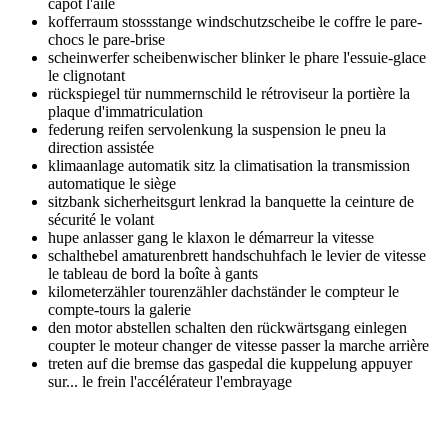
capot l'aile
kofferraum stossstange windschutzscheibe
le coffre le pare-
chocs le pare-brise
scheinwerfer scheibenwischer blinker
le phare l'essuie-glace
le clignotant
rückspiegel tür nummernschild
le rétroviseur la portière la
plaque d'immatriculation
federung reifen servolenkung
la suspension le pneu la
direction assistée
klimaanlage automatik sitz
la climatisation la transmission
automatique le siège
sitzbank sicherheitsgurt lenkrad
la banquette la ceinture de
sécurité le volant
hupe anlasser gang
le klaxon le démarreur la vitesse
schalthebel amaturenbrett handschuhfach
le levier de vitesse
le tableau de bord la boîte à gants
kilometerzähler tourenzähler dachständer
le compteur le
compte-tours la galerie
den motor abstellen schalten den rückwärtsgang einlegen
coupter le moteur changer de vitesse passer la marche arrière
treten auf die bremse das gaspedal die kuppelung
appuyer
sur... le frein l'accélérateur l'embrayage