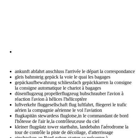
ankunft abfahrt anschluss
l'arrivée le départ la correspondance
gleis bahnsteig gepäck
la voie le quai les bagages
gepäckaufbewahrung schliessfach gepäckkarren
la consigne
la consigne automatique le chariot à bagages
düsenflugzeug propellerflugzeug hubschrauber
l'avion à
réaction l'avion à hélices l'hélicoptère
luftverkehr fluggesellschaft flug luftfahrt, fliegerei
le trafic
aérien la compagnie aérienne le vol l'aviation
flugkapitän stewardess fluglotse,in
le commandant de bord
l'hôtesse de l'air le,la contrôleur,euse du ciel
kleiner flugplatz tower startbahn, landebahn
l'aérodrome la
tour de contrôle la piste de décollage, d'atterrissage
einchecken an Bord gehen starten
se présenter à