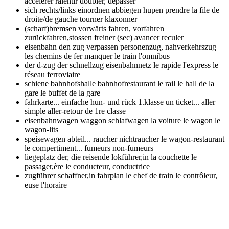
accélérer ralentir doubler, dépasser
sich rechts/links einordnen abbiegen hupen
prendre la file de
droite/de gauche tourner klaxonner
(scharf)bremsen vorwärts fahren, vorfahren
zurückfahren,stossen
freiner (sec) avancer reculer
eisenbahn den zug verpassen personenzug, nahverkehrszug
les chemins de fer manquer le train l'omnibus
der d-zug der schnellzug eisenbahnnetz
le rapide l'express le
réseau ferroviaire
schiene bahnhofshalle bahnhofrestaurant
le rail le hall de la
gare le buffet de la gare
fahrkarte... einfache hun- und rück 1.klasse
un ticket... aller
simple aller-retour de 1re classe
eisenbahnwagen waggon schlafwagen
la voiture le wagon le
wagon-lits
speisewagen abteil... raucher nichtraucher
le wagon-restaurant
le compertiment... fumeurs non-fumeurs
liegeplatz der, die reisende lokführer,in
la couchette le
passager,ère le conducteur, conductrice
zugführer schaffner,in fahrplan
le chef de train le contrôleur,
euse l'horaire