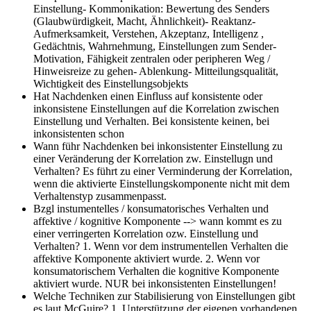
Einstellung- Kommonikation: Bewertung des Senders
(Glaubwürdigkeit, Macht, Ähnlichkeit)- Reaktanz-
Aufmerksamkeit, Verstehen, Akzeptanz, Intelligenz ,
Gedächtnis, Wahrnehmung, Einstellungen zum Sender-
Motivation, Fähigkeit zentralen oder peripheren Weg /
Hinweisreize zu gehen- Ablenkung- Mitteilungsqualität,
Wichtigkeit des Einstellungsobjekts
Hat Nachdenken einen Einfluss auf konsistente oder
inkonsistene Einstellungen auf die Korrelation zwischen
Einstellung und Verhalten.
Bei konsistente keinen, bei
inkonsistenten schon
Wann führ Nachdenken bei inkonsistenter Einstellung zu
einer Veränderung der Korrelation zw. Einstellugn und
Verhalten?
Es führt zu einer Verminderung der Korrelation,
wenn die aktivierte Einstellungskomponente nicht mit dem
Verhaltenstyp zusammenpasst.
Bzgl instumentelles / konsumatorisches Verhalten und
affektive / kognitive Komponente --> wann kommt es zu
einer verringerten Korrelation ozw. Einstellung und
Verhalten?
1. Wenn vor dem instrumentellen Verhalten die
affektive Komponente aktiviert wurde. 2. Wenn vor
konsumatorischem Verhalten die kognitive Komponente
aktiviert wurde. NUR bei inkonsistenten Einstellungen!
Welche Techniken zur Stabilisierung von Einstellungen gibt
es laut McGuire?
1. Unterstützung der eigenen vorhandenen