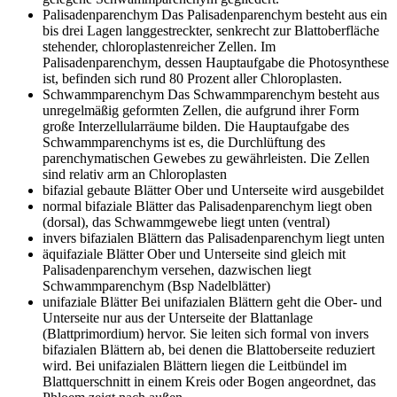
Palisadenparenchym
Das Palisadenparenchym besteht aus ein
bis drei Lagen langgestreckter, senkrecht zur Blattoberfläche
stehender, chloroplastenreicher Zellen. Im
Palisadenparenchym, dessen Hauptaufgabe die Photosynthese
ist, befinden sich rund 80 Prozent aller Chloroplasten.
Schwammparenchym
Das Schwammparenchym besteht aus
unregelmäßig geformten Zellen, die aufgrund ihrer Form
große Interzellularräume bilden. Die Hauptaufgabe des
Schwammparenchyms ist es, die Durchlüftung des
parenchymatischen Gewebes zu gewährleisten. Die Zellen
sind relativ arm an Chloroplasten
bifazial gebaute Blätter
Ober und Unterseite wird ausgebildet
normal bifaziale Blätter
das Palisadenparenchym liegt oben
(dorsal), das Schwammgewebe liegt unten (ventral)
invers bifazialen Blättern
das Palisadenparenchym liegt unten
äquifaziale Blätter
Ober und Unterseite sind gleich mit
Palisadenparenchym versehen, dazwischen liegt
Schwammparenchym (Bsp Nadelblätter)
unifaziale Blätter
Bei unifazialen Blättern geht die Ober- und
Unterseite nur aus der Unterseite der Blattanlage
(Blattprimordium) hervor. Sie leiten sich formal von invers
bifazialen Blättern ab, bei denen die Blattoberseite reduziert
wird. Bei unifazialen Blättern liegen die Leitbündel im
Blattquerschnitt in einem Kreis oder Bogen angeordnet, das