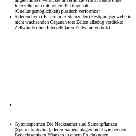
ungleichmässi verdickte unverholzte Primärwände ohne
Interzellularen mit hohem Pektingehalt
(Quellungsmöglichkeit) plastisch verformbar
Sklerenchym ( Fasern oder Steinzellen)
Festigungsgewebe in
nicht wachsenden Organen tote Zellen allseitig verdickte
Zellwände ohne Interzellularen Zellwand verholzt
Gymnospermen
Die Nacktsamer sind Samenpflanzen
(Spermatophytina), deren Samenanlagen nicht wie bei den
Bedecktsamigen Pflanzen in einem Fruchtknoten