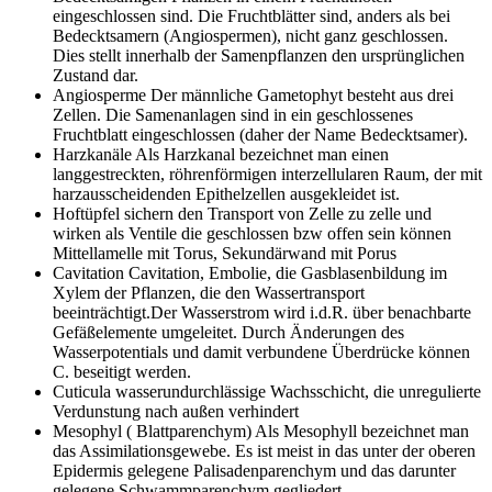
eingeschlossen sind. Die Fruchtblätter sind, anders als bei
Bedecktsamern (Angiospermen), nicht ganz geschlossen.
Dies stellt innerhalb der Samenpflanzen den ursprünglichen
Zustand dar.
Angiosperme
Der männliche Gametophyt besteht aus drei
Zellen. Die Samenanlagen sind in ein geschlossenes
Fruchtblatt eingeschlossen (daher der Name Bedecktsamer).
Harzkanäle
Als Harzkanal bezeichnet man einen
langgestreckten, röhrenförmigen interzellularen Raum, der mit
harzausscheidenden Epithelzellen ausgekleidet ist.
Hoftüpfel
sichern den Transport von Zelle zu zelle und
wirken als Ventile die geschlossen bzw offen sein können
Mittellamelle mit Torus, Sekundärwand mit Porus
Cavitation
Cavitation, Embolie, die Gasblasenbildung im
Xylem der Pflanzen, die den Wassertransport
beeinträchtigt.Der Wasserstrom wird i.d.R. über benachbarte
Gefäßelemente umgeleitet. Durch Änderungen des
Wasserpotentials und damit verbundene Überdrücke können
C. beseitigt werden.
Cuticula
wasserundurchlässige Wachsschicht, die unregulierte
Verdunstung nach außen verhindert
Mesophyl ( Blattparenchym)
Als Mesophyll bezeichnet man
das Assimilationsgewebe. Es ist meist in das unter der oberen
Epidermis gelegene Palisadenparenchym und das darunter
gelegene Schwammparenchym gegliedert.