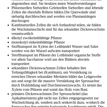
abgestorben sind. Sie besitzen innen Wandversteifungen
Phloemzellen
Siebzellen Geleitzellen Siebzellen sind lebende
Zellen die ebenfalls Röhren bilden.Die Querwände sind
siebartig durchbrochen und werden von Plasmasträngen
durchzogen
Kambiumzellen
Zellen die sich fortlaufend teilen, sie bilden
die Wachstumsschicht sind für das sekundäre Dickenwachstm
verantwortlich
dikotyl
zweikeimblättrige Pflanze
monokotyl
einkeimblättrige Pflanze
Stofftransport im Xylem der Leitbündel
Wasser und Salze
werden von der Wurzel aufwärts transportiert
Strofftransport im Phloem der Leitbündel
organische Stoffe
vor allem Saccharose wird aus den Blättern abwärts
transportiert
sekundäres Dickenwachstum
Zellen behalten ihre
Teilungsfähigkeit bei (Kambium), um Verstärkung zu
erreichen Dieses sekundäre Meristem bildet das Leitgewebe
aus und sorgt für die massive Verstärkung der Sprossachse
durch Holzbildung und Durchmesserzuwachs. Es trennt das
Xylem vom Phloem und somit das Holz vom Bast.
primäres Dickenwachstum
Der Sprossscheitel (das
Apikalmeristem) gibt nicht nur Zellen entgegengesetzt zur
Wuchsrichtung ab, sondern auch senkrecht dazu, wodurch die
Sprossachse ihre primäre horizontale Ausdehnung erhält. Die