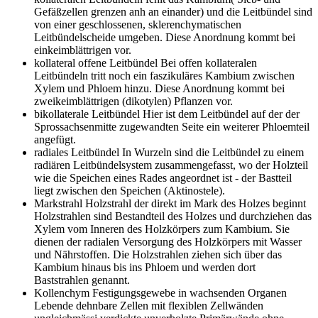
Gefäßzellen grenzen anh an einander) und die Leitbündel sind
von einer geschlossenen, sklerenchymatischen
Leitbündelscheide umgeben. Diese Anordnung kommt bei
einkeimblättrigen vor.
kollateral offene Leitbündel
Bei offen kollateralen
Leitbündeln tritt noch ein faszikuläres Kambium zwischen
Xylem und Phloem hinzu. Diese Anordnung kommt bei
zweikeimblättrigen (dikotylen) Pflanzen vor.
bikollaterale Leitbündel
Hier ist dem Leitbündel auf der der
Sprossachsenmitte zugewandten Seite ein weiterer Phloemteil
angefügt.
radiales Leitbündel
In Wurzeln sind die Leitbündel zu einem
radiären Leitbündelsystem zusammengefasst, wo der Holzteil
wie die Speichen eines Rades angeordnet ist - der Bastteil
liegt zwischen den Speichen (Aktinostele).
Markstrahl
Holzstrahl der direkt im Mark des Holzes beginnt
Holzstrahlen sind Bestandteil des Holzes und durchziehen das
Xylem vom Inneren des Holzkörpers zum Kambium. Sie
dienen der radialen Versorgung des Holzkörpers mit Wasser
und Nährstoffen. Die Holzstrahlen ziehen sich über das
Kambium hinaus bis ins Phloem und werden dort
Baststrahlen genannt.
Kollenchym
Festigungsgewebe in wachsenden Organen
Lebende dehnbare Zellen mit flexiblen Zellwänden