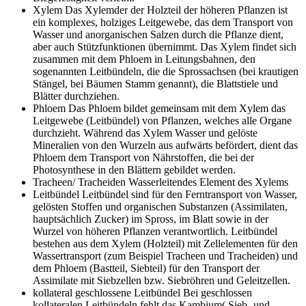
Xylem
Das Xylemder der Holzteil der höheren Pflanzen ist
ein komplexes, holziges Leitgewebe, das dem Transport von
Wasser und anorganischen Salzen durch die Pflanze dient,
aber auch Stützfunktionen übernimmt. Das Xylem findet sich
zusammen mit dem Phloem in Leitungsbahnen, den
sogenannten Leitbündeln, die die Sprossachsen (bei krautigen
Stängel, bei Bäumen Stamm genannt), die Blattstiele und
Blätter durchziehen.
Phloem
Das Phloem bildet gemeinsam mit dem Xylem das
Leitgewebe (Leitbündel) von Pflanzen, welches alle Organe
durchzieht. Während das Xylem Wasser und gelöste
Mineralien von den Wurzeln aus aufwärts befördert, dient das
Phloem dem Transport von Nährstoffen, die bei der
Photosynthese in den Blättern gebildet werden.
Tracheen/ Tracheiden
Wasserleitendes Element des Xylems
Leitbündel
Leitbündel sind für den Ferntransport von Wasser,
gelösten Stoffen und organischen Substanzen (Assimilaten,
hauptsächlich Zucker) im Spross, im Blatt sowie in der
Wurzel von höheren Pflanzen verantwortlich. Leitbündel
bestehen aus dem Xylem (Holzteil) mit Zellelementen für den
Wassertransport (zum Beispiel Tracheen und Tracheiden) und
dem Phloem (Bastteil, Siebteil) für den Transport der
Assimilate mit Siebzellen bzw. Siebröhren und Geleitzellen.
kollateral geschlossene Leitbündel
Bei geschlossen
kollateralen Leitbündeln fehlt das Kambium( Sieb- und