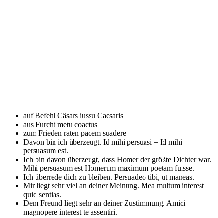
auf Befehl Cäsars
iussu Caesaris
aus Furcht
metu coactus
zum Frieden raten
pacem suadere
Davon bin ich überzeugt.
Id mihi persuasi = Id mihi
persuasum est.
Ich bin davon überzeugt, dass Homer der größte Dichter war.
Mihi persuasum est Homerum maximum poetam fuisse.
Ich überrede dich zu bleiben.
Persuadeo tibi, ut maneas.
Mir liegt sehr viel an deiner Meinung.
Mea multum interest
quid sentias.
Dem Freund liegt sehr an deiner Zustimmung.
Amici
magnopere interest te assentiri.