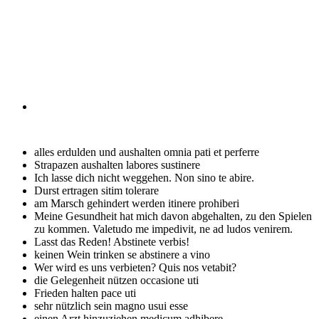
alles erdulden und aushalten
omnia pati et perferre
Strapazen aushalten
labores sustinere
Ich lasse dich nicht weggehen.
Non sino te abire.
Durst ertragen
sitim tolerare
am Marsch gehindert werden
itinere prohiberi
Meine Gesundheit hat mich davon abgehalten, zu den Spielen
zu kommen.
Valetudo me impedivit, ne ad ludos venirem.
Lasst das Reden!
Abstinete verbis!
keinen Wein trinken
se abstinere a vino
Wer wird es uns verbieten?
Quis nos vetabit?
die Gelegenheit nützen
occasione uti
Frieden halten
pace uti
sehr nützlich sein
magno usui esse
einen Arzt hinzuziehen
medicum adhibere