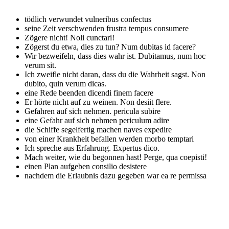
tödlich verwundet
vulneribus confectus
seine Zeit verschwenden
frustra tempus consumere
Zögere nicht!
Noli cunctari!
Zögerst du etwa, dies zu tun?
Num dubitas id facere?
Wir bezweifeln, dass dies wahr ist.
Dubitamus, num hoc
verum sit.
Ich zweifle nicht daran, dass du die Wahrheit sagst.
Non
dubito, quin verum dicas.
eine Rede beenden
dicendi finem facere
Er hörte nicht auf zu weinen.
Non desiit flere.
Gefahren auf sich nehmen.
pericula subire
eine Gefahr auf sich nehmen
periculum adire
die Schiffe segelfertig machen
naves expedire
von einer Krankheit befallen werden
morbo temptari
Ich spreche aus Erfahrung.
Expertus dico.
Mach weiter, wie du begonnen hast!
Perge, qua coepisti!
einen Plan aufgeben
consilio desistere
nachdem die Erlaubnis dazu gegeben war
ea re permissa