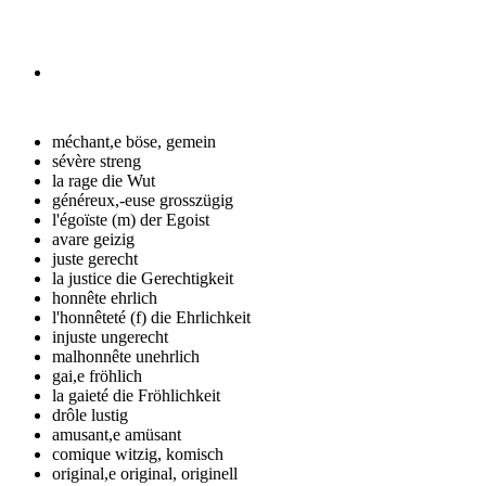
méchant,e
böse, gemein
sévère
streng
la rage
die Wut
généreux,-euse
grosszügig
l'égoïste (m)
der Egoist
avare
geizig
juste
gerecht
la justice
die Gerechtigkeit
honnête
ehrlich
l'honnêteté (f)
die Ehrlichkeit
injuste
ungerecht
malhonnête
unehrlich
gai,e
fröhlich
la gaieté
die Fröhlichkeit
drôle
lustig
amusant,e
amüsant
comique
witzig, komisch
original,e
original, originell