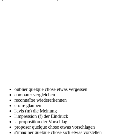
oublier quelque chose
etwas vergessen
comparer
vergleichen
reconnaître
wiedererkennen
croire
glauben
l'avis (m)
die Meinung
l'impression (f)
der Eindruck
la proposition
der Vorschlag
proposer quelque chose
etwas vorschlagen
s'imaginer quelque chose
sich etwas vorstellen