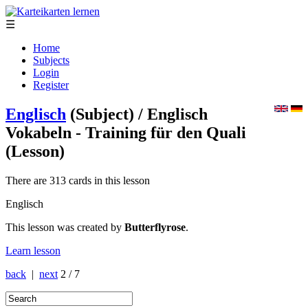
☰
Home
Subjects
Login
Register
Englisch
(Subject)
/ Englisch
Vokabeln - Training für den Quali
(Lesson)
There are 313 cards in this lesson
Englisch
This lesson was created by
Butterflyrose
.
Learn lesson
back
|
next
2 / 7