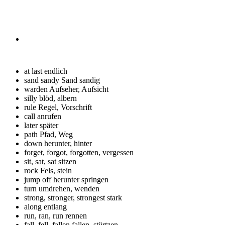
at last
endlich
sand sandy
Sand sandig
warden
Aufseher, Aufsicht
silly
blöd, albern
rule
Regel, Vorschrift
call
anrufen
later
später
path
Pfad, Weg
down
herunter, hinter
forget, forgot, forgotten,
vergessen
sit, sat, sat
sitzen
rock
Fels, stein
jump off
herunter springen
turn
umdrehen, wenden
strong, stronger, strongest
stark
along
entlang
run, ran, run
rennen
fall, fell, fallen
fallen, stürtzen