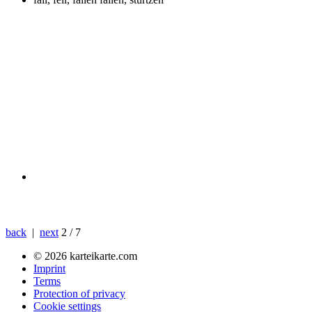
back
|
next
2 / 7
© 2026 karteikarte.com
Imprint
Terms
Protection of privacy
Cookie settings