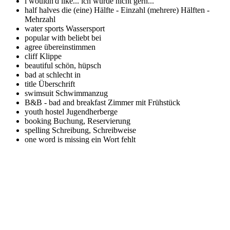
i wouldn'd like...
ich würde nicht gern...
half halves
die (eine) Hälfte - Einzahl (mehrere) Hälften -
Mehrzahl
water sports
Wassersport
popular with
beliebt bei
agree
übereinstimmen
cliff
Klippe
beautiful
schön, hüpsch
bad at
schlecht in
title
Überschrift
swimsuit
Schwimmanzug
B&B - bad and breakfast
Zimmer mit Frühstück
youth hostel
Jugendherberge
booking
Buchung, Reservierung
spelling
Schreibung, Schreibweise
one word is missing
ein Wort fehlt