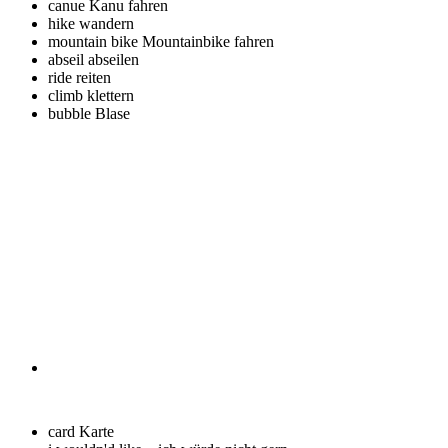
canue
Kanu fahren
hike
wandern
mountain bike
Mountainbike fahren
abseil
abseilen
ride
reiten
climb
klettern
bubble
Blase
card
Karte