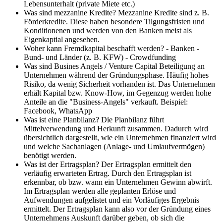
Lebensunterhalt (private Miete etc.)
Was sind mezzanine Kredite?
Mezzanine Kredite sind z. B.
Förderkredite. Diese haben besondere Tilgungsfristen und
Konditionenen und werden von den Banken meist als
Eigenkaptial angesehen.
Woher kann Fremdkapital beschafft werden?
- Banken -
Bund- und Länder (z. B. KFW) - Crowdfunding
Was sind Busines Angels / Venture Capital
Beteiligung an
Unternehmen während der Gründungsphase. Häufig hohes
Risiko, da wenig Sicherheit vorhanden ist. Das Unternehmen
erhält Kapital bzw. Know-How, im Gegenzug werden hohe
Anteile an die "Business-Angels" verkauft. Beispiel:
Facebook, WhatsApp
Was ist eine Planbilanz?
Die Planbilanz führt
Mittelverwendung und Herkunft zusammen. Dadurch wird
übersichtlich dargestellt, wie ein Unternehmen finanziert wird
und welche Sachanlagen (Anlage- und Umlaufvermögen)
benötigt werden.
Was ist der Ertragsplan?
Der Ertragsplan ermittelt den
verläufig erwarteten Ertrag. Durch den Ertragsplan ist
erkennbar, ob bzw. wann ein Unternehmen Gewinn abwirft.
Im Ertragsplan werden alle geplanten Erlöse und
Aufwendungen aufgelistet und ein Vorläufiges Ergebnis
ermittelt. Der Ertragsplan kann also vor der Gründung eines
Unternehmens Auskunft darüber geben, ob sich die