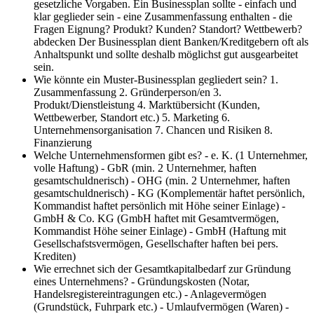
gesetzliche Vorgaben. Ein Businessplan sollte - einfach und
klar geglieder sein - eine Zusammenfassung enthalten - die
Fragen Eignung? Produkt? Kunden? Standort? Wettbewerb?
abdecken Der Businessplan dient Banken/Kreditgebern oft als
Anhaltspunkt und sollte deshalb möglichst gut ausgearbeitet
sein.
Wie könnte ein Muster-Businessplan gegliedert sein?
1.
Zusammenfassung 2. Gründerperson/en 3.
Produkt/Dienstleistung 4. Marktübersicht (Kunden,
Wettbewerber, Standort etc.) 5. Marketing 6.
Unternehmensorganisation 7. Chancen und Risiken 8.
Finanzierung
Welche Unternehmensformen gibt es?
- e. K. (1 Unternehmer,
volle Haftung) - GbR (min. 2 Unternehmer, haften
gesamtschuldnerisch) - OHG (min. 2 Unternehmer, haften
gesamtschuldnerisch) - KG (Komplementär haftet persönlich,
Kommandist haftet persönlich mit Höhe seiner Einlage) -
GmbH & Co. KG (GmbH haftet mit Gesamtvermögen,
Kommandist Höhe seiner Einlage) - GmbH (Haftung mit
Gesellschafstsvermögen, Gesellschafter haften bei pers.
Krediten)
Wie errechnet sich der Gesamtkapitalbedarf zur Gründung
eines Unternehmens?
- Gründungskosten (Notar,
Handelsregistereintragungen etc.) - Anlagevermögen
(Grundstück, Fuhrpark etc.) - Umlaufvermögen (Waren) -