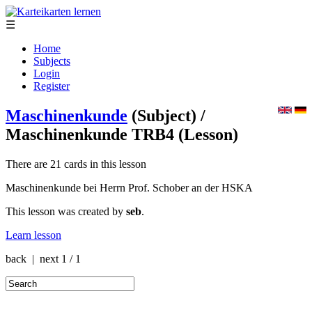
☰
Home
Subjects
Login
Register
Maschinenkunde
(Subject)
/
Maschinenkunde TRB4
(Lesson)
There are 21 cards in this lesson
Maschinenkunde bei Herrn Prof. Schober an der HSKA
This lesson was created by
seb
.
Learn lesson
back | next
1 / 1