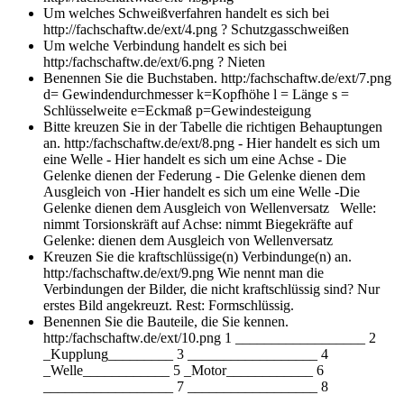
Um welches Schweißverfahren handelt es sich bei
http://fachschaftw.de/ext/4.png ?
Schutzgasschweißen
Um welche Verbindung handelt es sich bei
http:/fachschaftw.de/ext/6.png ?
Nieten
Benennen Sie die Buchstaben. http:/fachschaftw.de/ext/7.png
d= Gewindendurchmesser k=Kopfhöhe l = Länge s =
Schlüsselweite e=Eckmaß p=Gewindesteigung
Bitte kreuzen Sie in der Tabelle die richtigen Behauptungen
an. http:/fachschaftw.de/ext/8.png - Hier handelt es sich um
eine Welle - Hier handelt es sich um eine Achse - Die
Gelenke dienen der Federung - Die Gelenke dienen dem
Ausgleich von
-Hier handelt es sich um eine Welle -Die
Gelenke dienen dem Ausgleich von Wellenversatz Welle:
nimmt Torsionskräft auf Achse: nimmt Biegekräfte auf
Gelenke: dienen dem Ausgleich von Wellenversatz
Kreuzen Sie die kraftschlüssige(n) Verbindunge(n) an.
http:/fachschaftw.de/ext/9.png Wie nennt man die
Verbindungen der Bilder, die nicht kraftschlüssig sind?
Nur
erstes Bild angekreuzt. Rest: Formschlüssig.
Benennen Sie die Bauteile, die Sie kennen.
http:/fachschaftw.de/ext/10.png
1 __________________ 2
_Kupplung_________ 3 __________________ 4
_Welle____________ 5 _Motor____________ 6
__________________ 7 __________________ 8
__________________