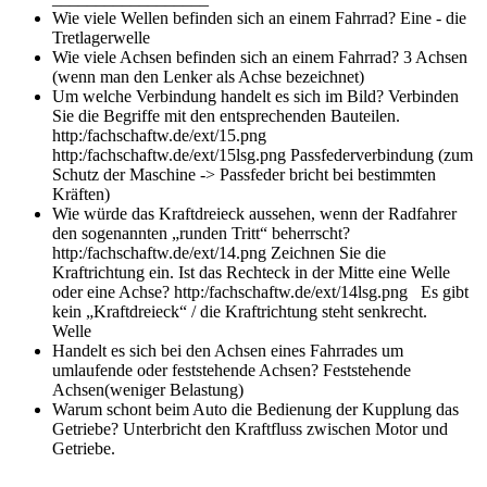
Wie viele Wellen befinden sich an einem Fahrrad?
Eine - die
Tretlagerwelle
Wie viele Achsen befinden sich an einem Fahrrad?
3 Achsen
(wenn man den Lenker als Achse bezeichnet)
Um welche Verbindung handelt es sich im Bild? Verbinden
Sie die Begriffe mit den entsprechenden Bauteilen.
http:/fachschaftw.de/ext/15.png
http:/fachschaftw.de/ext/15lsg.png Passfederverbindung (zum
Schutz der Maschine -> Passfeder bricht bei bestimmten
Kräften)
Wie würde das Kraftdreieck aussehen, wenn der Radfahrer
den sogenannten „runden Tritt“ beherrscht?
http:/fachschaftw.de/ext/14.png Zeichnen Sie die
Kraftrichtung ein. Ist das Rechteck in der Mitte eine Welle
oder eine Achse?
http:/fachschaftw.de/ext/14lsg.png Es gibt
kein „Kraftdreieck“ / die Kraftrichtung steht senkrecht.
Welle
Handelt es sich bei den Achsen eines Fahrrades um
umlaufende oder feststehende Achsen?
Feststehende
Achsen(weniger Belastung)
Warum schont beim Auto die Bedienung der Kupplung das
Getriebe?
Unterbricht den Kraftfluss zwischen Motor und
Getriebe.