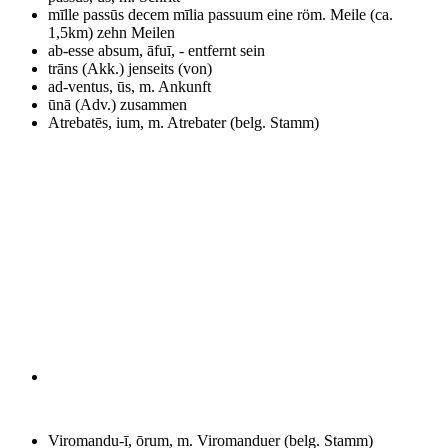
mīlle passūs decem mīlia passuum
eine röm. Meile (ca.
1,5km) zehn Meilen
ab-esse absum, āfuī, -
entfernt sein
trāns (Akk.)
jenseits (von)
ad-ventus, ūs, m.
Ankunft
ūnā (Adv.)
zusammen
Atrebatēs, ium, m.
Atrebater (belg. Stamm)
Viromandu-ī, ōrum, m.
Viromanduer (belg. Stamm)