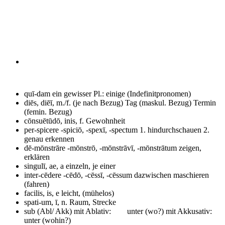
quī-dam
ein gewisser Pl.: einige (Indefinitpronomen)
diēs, diēī, m./f. (je nach Bezug)
Tag (maskul. Bezug) Termin
(femin. Bezug)
cōnsuētūdō, inis, f.
Gewohnheit
per-spicere -spiciō, -spexī, -spectum
1. hindurchschauen 2.
genau erkennen
dē-mōnstrāre -mōnstrō, -mōnstrāvī, -mōnstrātum
zeigen,
erklären
singulī, ae, a
einzeln, je einer
inter-cēdere -cēdō, -cēssī, -cēssum
dazwischen maschieren
(fahren)
facilis, is, e
leicht, (mühelos)
spati-um, ī, n.
Raum, Strecke
sub (Abl/ Akk)
mit Ablativ: unter (wo?) mit Akkusativ:
unter (wohin?)