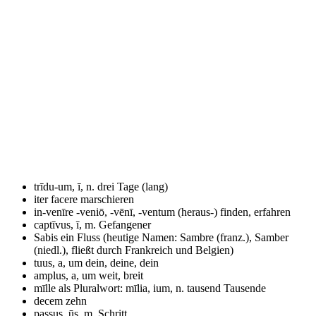
trīdu-um, ī, n.
drei Tage (lang)
iter facere
marschieren
in-venīre -veniō, -vēnī, -ventum
(heraus-) finden, erfahren
captīvus, ī, m.
Gefangener
Sabis
ein Fluss (heutige Namen: Sambre (franz.), Samber
(niedl.), fließt durch Frankreich und Belgien)
tuus, a, um
dein, deine, dein
amplus, a, um
weit, breit
mīlle als Pluralwort: mīlia, ium, n.
tausend Tausende
decem
zehn
passus, ūs, m.
Schritt