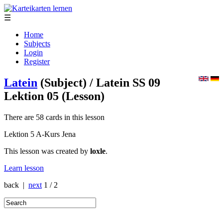
☰
Home
Subjects
Login
Register
Latein
(Subject)
/ Latein SS 09
Lektion 05
(Lesson)
There are 58 cards in this lesson
Lektion 5 A-Kurs Jena
This lesson was created by
loxle
.
Learn lesson
back |
next
1 / 2