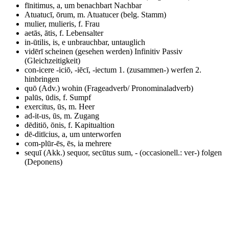
fīnitimus, a, um
benachbart Nachbar
Atuatucī, ōrum, m.
Atuatucer (belg. Stamm)
mulier, mulieris, f.
Frau
aetās, ātis, f.
Lebensalter
in-ūtilis, is, e
unbrauchbar, untauglich
vidērī
scheinen (gesehen werden) Infinitiv Passiv
(Gleichzeitigkeit)
con-icere -iciō, -iēcī, -iectum
1. (zusammen-) werfen 2.
hinbringen
quō (Adv.)
wohin (Frageadverb/ Pronominaladverb)
palūs, ūdis, f.
Sumpf
exercitus, ūs, m.
Heer
ad-it-us, ūs, m.
Zugang
dēditiō, ōnis, f.
Kapitualtion
dē-ditīcius, a, um
unterworfen
com-plūr-ēs, ēs, ia
mehrere
sequī (Akk.) sequor, secūtus sum, -
(occasionell.: ver-) folgen
(Deponens)