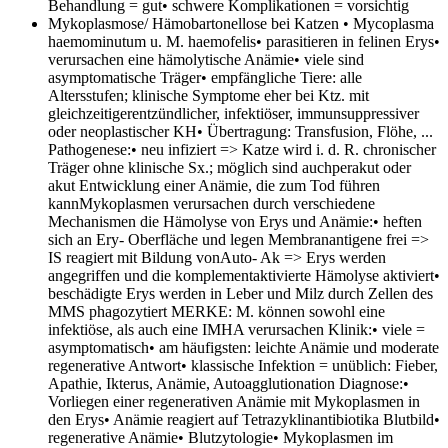
Behandlung = gut• schwere Komplikationen = vorsichtig
Mykoplasmose/ Hämobartonellose bei Katzen
• Mycoplasma
haemominutum u. M. haemofelis• parasitieren in felinen Erys•
verursachen eine hämolytische Anämie• viele sind
asymptomatische Träger• empfängliche Tiere: alle
Altersstufen; klinische Symptome eher bei Ktz. mit
gleichzeitigerentzündlicher, infektiöser, immunsuppressiver
oder neoplastischer KH• Übertragung: Transfusion, Flöhe, ...
Pathogenese:• neu infiziert => Katze wird i. d. R. chronischer
Träger ohne klinische Sx.; möglich sind auchperakut oder
akut Entwicklung einer Anämie, die zum Tod führen
kannMykoplasmen verursachen durch verschiedene
Mechanismen die Hämolyse von Erys und Anämie:• heften
sich an Ery- Oberfläche und legen Membranantigene frei =>
IS reagiert mit Bildung vonAuto- Ak => Erys werden
angegriffen und die komplementaktivierte Hämolyse aktiviert•
beschädigte Erys werden in Leber und Milz durch Zellen des
MMS phagozytiert MERKE: M. können sowohl eine
infektiöse, als auch eine IMHA verursachen Klinik:• viele =
asymptomatisch• am häufigsten: leichte Anämie und moderate
regenerative Antwort• klassische Infektion = unüblich: Fieber,
Apathie, Ikterus, Anämie, Autoagglutionation Diagnose:•
Vorliegen einer regenerativen Anämie mit Mykoplasmen in
den Erys• Anämie reagiert auf Tetrazyklinantibiotika Blutbild•
regenerative Anämie• Blutzytologie• Mykoplasmen im