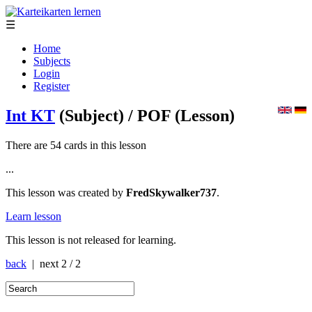
☰
Home
Subjects
Login
Register
Int KT
(Subject)
/ POF
(Lesson)
There are 54 cards in this lesson
...
This lesson was created by
FredSkywalker737
.
Learn lesson
This lesson is not released for learning.
back
| next
2 / 2