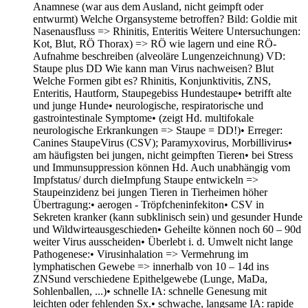
Anamnese (war aus dem Ausland, nicht geimpft oder
entwurmt) Welche Organsysteme betroffen? Bild: Goldie mit
Nasenausfluss => Rhinitis, Enteritis Weitere Untersuchungen:
Kot, Blut, RÖ Thorax) => RÖ wie lagern und eine RÖ-
Aufnahme beschreiben (alveoläre Lungenzeichnung) VD:
Staupe plus DD Wie kann man Virus nachweisen? Blut
Welche Formen gibt es? Rhinitis, Konjunktivitis, ZNS,
Enteritis, Hautform, Staupegebiss
Hundestaupe• betrifft alte
und junge Hunde• neurologische, respiratorische und
gastrointestinale Symptome• (zeigt Hd. multifokale
neurologische Erkrankungen => Staupe = DD!)• Erreger:
Canines StaupeVirus (CSV); Paramyxovirus, Morbillivirus•
am häufigsten bei jungen, nicht geimpften Tieren• bei Stress
und Immunsuppression können Hd. Auch unabhängig vom
Impfstatus/ durch dieImpfung Staupe entwickeln =>
Staupeinzidenz bei jungen Tieren in Tierheimen höher
Übertragung:• aerogen - Tröpfcheninfekiton• CSV in
Sekreten kranker (kann subklinisch sein) und gesunder Hunde
und Wildwirteausgeschieden• Geheilte können noch 60 – 90d
weiter Virus ausscheiden• Überlebt i. d. Umwelt nicht lange
Pathogenese:• Virusinhalation => Vermehrung im
lymphatischen Gewebe => innerhalb von 10 – 14d ins
ZNSund verschiedene Epithelgewebe (Lunge, MaDa,
Sohlenballen, ...)• schnelle IA: schnelle Genesung mit
leichten oder fehlenden Sx.• schwache, langsame IA: rapide