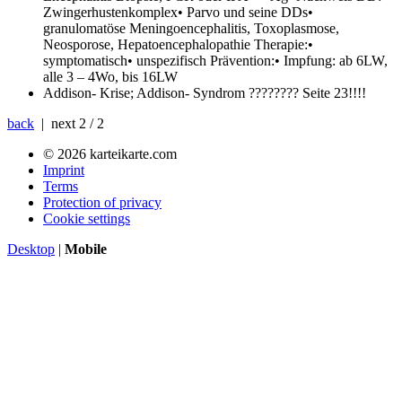
Zwingerhustenkomplex• Parvo und seine DDs•
granulomatöse Meningoencephalitis, Toxoplasmose,
Neosporose, Hepatoencephalopathie Therapie:•
symptomatisch• unspezifisch Prävention:• Impfung: ab 6LW,
alle 3 – 4Wo, bis 16LW
Addison- Krise; Addison- Syndrom
???????? Seite 23!!!!
back
| next
2 / 2
© 2026 karteikarte.com
Imprint
Terms
Protection of privacy
Cookie settings
Desktop
|
Mobile