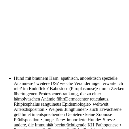
Hund mit braunem Harn, apathisch, anorektisch spezielle
Anamnese? weitere US? welche Veränderungen erwarte ich
mir? im Endeffekt?
Babesiose (Piroplasmose)• durch Zecken
übertragenen Protozoenerkrankung, die zu einer
hämolytischen Anämie führtDermacentor reticulatus,
Rhipicephalus sanguineus Epidemiologie:• weltweit
Altersdisposition:• Welpen/ Junghunden• auch Erwachsene
gefährdet in entsprechenden Gebieten• keine Zoonose
Prädisposition:• junge Tiere• importierte Hunde• Stress•
andere, die Immunität beeinträchtigende KH Pathogenese:•