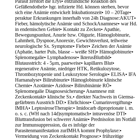
Parasit zerstört die Erys• entzündliche Reaktion des
Gefäßendothels• hgr. infizierte Hd. können sterben, bevor
sich eine Anämie entwickelt Inkubationszeit• 10 – 20Tage•
peraktue Erkrankungen innerhalb von 24h Diagnose:AKUT•
Fieber, hämolytische Anämie und SchockAnamnese• war Hd.
in endemischen Gebiet• Kontakt zu Zecken• Apathie,
Bewegungsunlust, Anurie bzw. Oligurie, Hämoglobinurie,
Lahmheit, Dyspnoe,Anorexie, Gewichtsverlust, teilweise
neurologische Sx. Symptome• Fieber• Zeichen der Anämie
(Aphatie, harter Puls, blasse – weiße SH)• Hämoglobinurie•
Splenomegalie• Lymphadenose• IkterusBlutbild•
Blutausstrich: 4 - 5μm, paarweise• kapillares Blut•
regenerative Anämie, niedriger HTK, Retikulozytose,
Thrombozytopenie und Leukozytose Serologie• ELISA• IFA
Harnanalyse• Bilirubinurie• Hämoglobinurie klinische
Chemie• Azotämie• Azidose• Bilirubinämie RÖ•
Splenomegalie Diagnosesicherung• Anamnese mit
Zeckenkontakt• klinische Sx.• direkter Nachweis in Giemsa-
gefärbtem Ausstrich DD:• Ehrlichiose• Cumarinvergiftung•
IMHA• LeptosiroseTherapie:• Imidocarb diproprionate i. m.
o. s. c. (WH nach 14d)symptomatisch• intravenöse DTI•
Bluttransfusion bei schwerer Anämie• Prednisolon im Notfall
zur Immunsuppression, da es infolge der
Parasitenmanifestation zurIMHA kommt Prophylaxe:•
Vermeidung von Zeckenkontakt Prognose:• frühzeitige