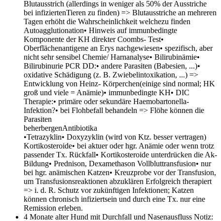
Blutausstrich (allerdings in weniger als 50% der Ausstriche
bei infiziertenTieren zu finden) => Blutausstriche an mehreren
Tagen erhöht die Wahrscheinlichkeit welchezu finden
Autoagglutionation• Hinweis auf immunbedingte
Komponente der KH direkter Coombs- Test•
Oberflächenantigene an Erys nachgewiesen• spezifisch, aber
nicht sehr sensibel Chemie/ Harnanalyse• Bilirubinämie•
Bilirubinurie PCR DD:• andere Parasiten (Babesien, ...)•
oxidative Schädigung (z. B. Zwiebelintoxikation, ...) =>
Entwicklung von Heinz- Körperchen(einige sind normal; HK
groß und viele = Anämie)• immunbedingte KH• DIC
Therapie:• primäre oder sekundäre Haemobartonella-
Infektion?• bei Flohbefall behandeln => Flöhe können die
Parasiten
beherbergenAnt
•Tetrazyklin• Doxyzyklin (wird von Ktz. besser vertragen)
Kortikosteroide• bei aktuer oder hgr. Anämie oder wenn trotz
passender Tx. Rückfall• Kortikosteroide unterdrücken die Ak-
Bildung• Prednison, Dexamethason Vollbluttransfusion• nur
bei hgr. anämischen Katzen• Kreuzprobe vor der Transfusion,
um Transfusionsreaktionen abzuklären Erfolgreich therapiert
=> i. d. R. Schutz vor zukünftigen Infektionen; Katzen
können chronisch infiziertsein und durch eine Tx. nur eine
Remission erleben.
4 Monate alter Hund mit Durchfall und Nasenausfluss Notiz: