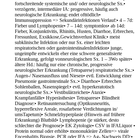
fortschreitende systemische und/ oder neurologische Sx.•
verzögerte, intermediäre IA: progressive, häufig auch
neurologische Erkrankung; endet ofttödlich•
Immunsuppression => Sekundärinfektionen Verlauf:• 4 – 7d:
Fieber und Lymphopenie• 7 – 14d: symptomlos• ab 14d:
Fieber, Konjunktivitis, Rhinitis, Husten, Diarrhoe, Erbrechen,
Fressunlust, Exsikkose,Gewichtsverlust Klinik:• meist
subklinische Infektion oder nur Sx. einer leichten
respiratorischen oder gastrointestinalenInfektion• junge,
ungeimpfte entwickeln eher eine schwere generalisierte
Erkrankung, gefolgt vonneurologischen Sx. 1 – 3Wo später•
ältere Hd.: häufig nur eine chronische, progressive
neurologischer Erkrankung (Tetraparese) respiratorische Sx.:•
Augen-/ Nasenausfluss und Niesen• evtl. Entwicklung einer
Pneumonie gastrointestinale Sx.:• Diarrhoe• Erbrechen
Sohlenballen, Nasenspiegel:• evtl. hyperkeratotisch
neurologische Sx.:• Vestibulärzeichen• Ataxie•
Krampfanfälle• Hyperästhesie• Tetraparese• Blindheit
Diagnose:• Retinauntersuchung (Optikusneuritis,
hyperreflexive Areale, rosafarbene Verdichtungen in/
umsTapetum)• Schmelzhyperplasie (Hinweis auf frühere
Erkrankung) Blutbild• Lymphopenie (je stärker, desto
schlechter die Prognose)• EK Zytologie• CSV in IFALiquor •
Protein normal oder erhöht• mononukleäre Zellen=> virale
Encephalitis Biopsie, PCR oder IFA => Ag- Nachweis DD:•