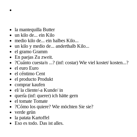
la mantequilla
Butter
un kilo de...
ein Kilo
medio kilo de...
ein halbes Kilo...
un kilo y medio de...
anderthalb Kilo...
el gramo
Gramm
En paejas
Zu zweit.
?Cuánto cuesta/n ...?
(inf: costar) Wie viel kostet/ kosten...?
el euro
Euro
el céntimo
Cent
el producto
Produkt
comprar
kaufen
el/ la cliente/-a
Kunde/ in
quería
(inf: querer) ich hätte gern
el tomate
Tomate
?Cómo los quiere?
Wie möchten Sie sie?
verde
grün
la patata
Kartoffel
Eso es todo.
Das ist alles.