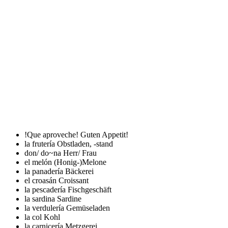
!Que aproveche!
Guten Appetit!
la frutería
Obstladen, -stand
don/ do~na
Herr/ Frau
el melón
(Honig-)Melone
la panadería
Bäckerei
el croasán
Croissant
la pescadería
Fischgeschäft
la sardina
Sardine
la verdulería
Gemüseladen
la col
Kohl
la carnicería
Metzgerei