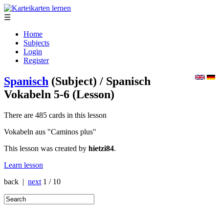
☰
Home
Subjects
Login
Register
Spanisch
(Subject)
/ Spanisch
Vokabeln 5-6
(Lesson)
There are 485 cards in this lesson
Vokabeln aus "Caminos plus"
This lesson was created by
hietzi84
.
Learn lesson
back |
next
1 / 10