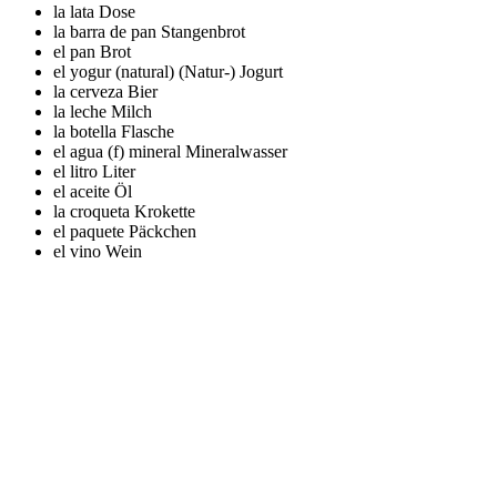
la lata
Dose
la barra de pan
Stangenbrot
el pan
Brot
el yogur (natural)
(Natur-) Jogurt
la cerveza
Bier
la leche
Milch
la botella
Flasche
el agua (f) mineral
Mineralwasser
el litro
Liter
el aceite
Öl
la croqueta
Krokette
el paquete
Päckchen
el vino
Wein