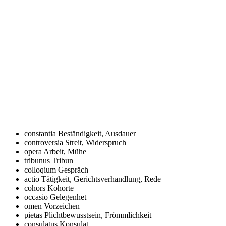
constantia
Beständigkeit, Ausdauer
controversia
Streit, Widerspruch
opera
Arbeit, Mühe
tribunus
Tribun
colloqium
Gespräch
actio
Tätigkeit, Gerichtsverhandlung, Rede
cohors
Kohorte
occasio
Gelegenhet
omen
Vorzeichen
pietas
Plichtbewusstsein, Frömmlichkeit
consulatus
Konsulat