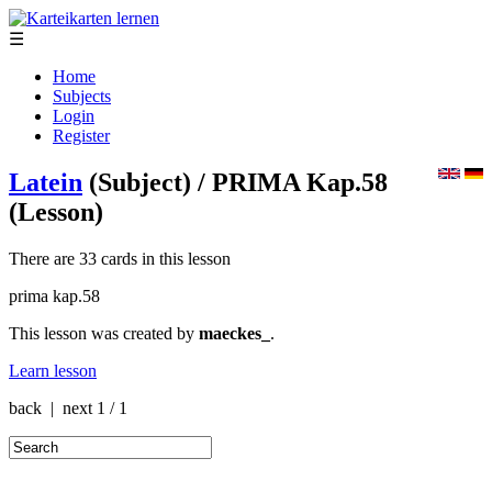
☰
Home
Subjects
Login
Register
Latein
(Subject)
/ PRIMA Kap.58
(Lesson)
There are 33 cards in this lesson
prima kap.58
This lesson was created by
maeckes_
.
Learn lesson
back | next
1 / 1