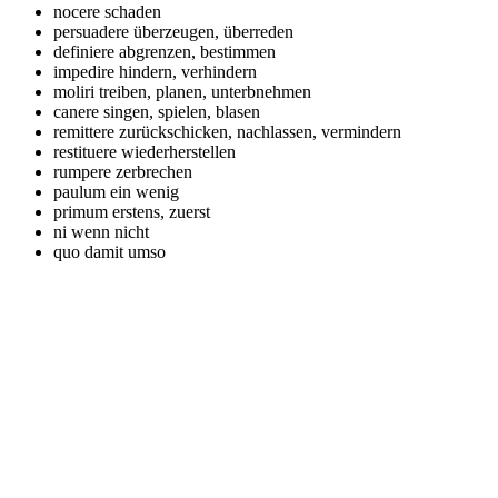
nocere
schaden
persuadere
überzeugen, überreden
definiere
abgrenzen, bestimmen
impedire
hindern, verhindern
moliri
treiben, planen, unterbnehmen
canere
singen, spielen, blasen
remittere
zurückschicken, nachlassen, vermindern
restituere
wiederherstellen
rumpere
zerbrechen
paulum
ein wenig
primum
erstens, zuerst
ni
wenn nicht
quo
damit umso