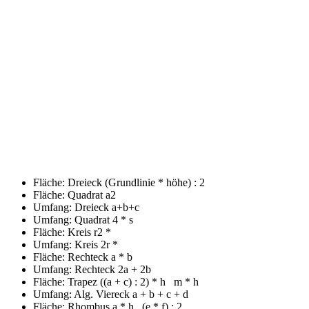
Fläche: Dreieck
(Grundlinie * höhe) : 2
Fläche: Quadrat
a2
Umfang: Dreieck
a+b+c
Umfang: Quadrat
4 * s
Fläche: Kreis
r2 *
Umfang: Kreis
2r *
Fläche: Rechteck
a * b
Umfang: Rechteck
2a + 2b
Fläche: Trapez
((a + c) : 2) * h m * h
Umfang: Alg. Viereck
a + b + c + d
Fläche: Rhombus
a * h (e * f) : 2