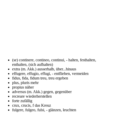
(se) continere, contineo, continui, -
halten, festhalten,
enthalten, (sich aufhalten)
extra (m. Akk.)
ausserhalb, über...hinaus
effugere, effugio, effugi, -
entfliehen, vermeiden
fidus, fida, fidum
treu, treu ergeben
plus, pluris
mehr
propius
näher
adversus (m. Akk.)
gegen, gegenüber
recreare
wiederherstellen
forte
zufällig
crux, crucis, f
das Kreuz
fulgere, fulgeo, fulsi, -
glänzen, leuchten