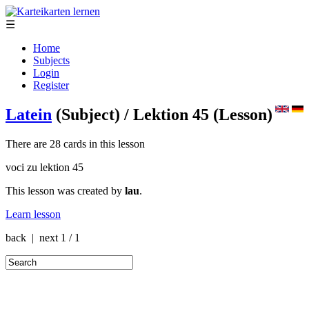
☰
Home
Subjects
Login
Register
Latein
(Subject)
/ Lektion 45
(Lesson)
There are 28 cards in this lesson
voci zu lektion 45
This lesson was created by
lau
.
Learn lesson
back | next
1 / 1