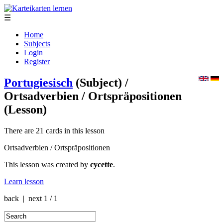
☰
Home
Subjects
Login
Register
Portugiesisch
(Subject)
/
Ortsadverbien / Ortspräpositionen
(Lesson)
There are 21 cards in this lesson
Ortsadverbien / Ortspräpositionen
This lesson was created by
cycette
.
Learn lesson
back | next
1 / 1