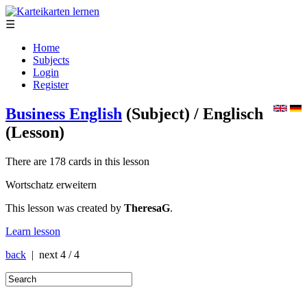
☰
Home
Subjects
Login
Register
Business English
(Subject)
/ Englisch
(Lesson)
There are 178 cards in this lesson
Wortschatz erweitern
This lesson was created by
TheresaG
.
Learn lesson
back
| next
4 / 4