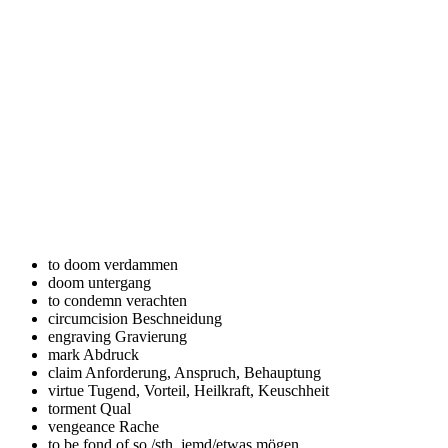
to doom
verdammen
doom
untergang
to condemn
verachten
circumcision
Beschneidung
engraving
Gravierung
mark
Abdruck
claim
Anforderung, Anspruch, Behauptung
virtue
Tugend, Vorteil, Heilkraft, Keuschheit
torment
Qual
vengeance
Rache
to be fond of so./sth.
jemd/etwas mögen