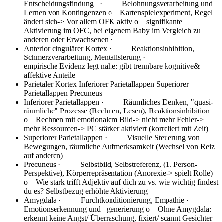
Entscheidungsfindung · Belohnungsverarbeitung und
Lernen von Kontingenzen o Kartenspielexperiment, Regel
ändert sich-> Vor allem OFK aktiv o signifikante
Aktivierung im OFC, bei eigenem Baby im Vergleich zu
anderen oder Erwachsenen ·
Anterior cingulärer Kortex
· Reaktionsinhibition,
Schmerzverarbeitung, Mentalisierung ·
empirische Evidenz legt nahe: gibt trennbare kognitive&
affektive Anteile
Parietaler Kortex
Inferiorer Parietallappen Superiorer
Parietallappen Precuneus
Inferiorer Parietallappen
· Räumliches Denken, "quasi-
räumliche" Prozesse (Rechnen, Lesen), Reaktionsinhibition
o Rechnen mit emotionalem Bild-> nicht mehr Fehler->
mehr Ressourcen-> PC stärker aktiviert (korreliert mit Zeit)
Superiorer Parietallappen
· Visuelle Steuerung von
Bewegungen, räumliche Aufmerksamkeit (Wechsel von Reiz
auf anderen)
Precuneus
· Selbstbild, Selbstreferenz, (1. Person-
Perspektive), Körperrepräsentation (Anorexie-> spielt Rolle)
o Wie stark trifft Adjektiv auf dich zu vs. wie wichtig findest
du es? Selbstbezug erhöhte Aktivierung
Amygdala
· Furchtkonditionierung, Empathie ·
Emotionserkennung und –generierung o Ohne Amygdala:
erkennt keine Angst/ Überraschung, fixiert/ scannt Gesichter