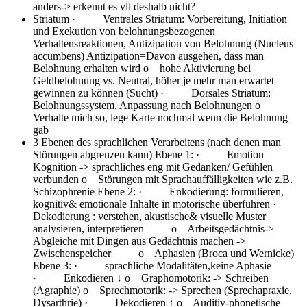
anders-> erkennt es vll deshalb nicht?
Striatum
· Ventrales Striatum: Vorbereitung, Initiation
und Exekution von belohnungsbezogenen
Verhaltensreaktionen, Antizipation von Belohnung (Nucleus
accumbens) Antizipation=Davon ausgehen, dass man
Belohnung erhalten wird o hohe Aktivierung bei
Geldbelohnung vs. Neutral, höher je mehr man erwartet
gewinnen zu können (Sucht) · Dorsales Striatum:
Belohnungssystem, Anpassung nach Belohnungen o
Verhalte mich so, lege Karte nochmal wenn die Belohnung
gab
3 Ebenen des sprachlichen Verarbeitens (nach denen man
Störungen abgrenzen kann)
Ebene 1: · Emotion
Kognition -> sprachliches eng mit Gedanken/ Gefühlen
verbunden o Störungen mit Sprachauffälligkeiten wie z.B.
Schizophrenie Ebene 2: · Enkodierung: formulieren,
kognitiv& emotionale Inhalte in motorische überführen ·
Dekodierung : verstehen, akustische& visuelle Muster
analysieren, interpretieren o Arbeitsgedächtnis->
Abgleiche mit Dingen aus Gedächtnis machen ->
Zwischenspeicher o Aphasien (Broca und Wernicke)
Ebene 3: · sprachliche Modalitäten,keine Aphasie
· Enkodieren ↓ o Graphomotorik: -> Schreiben
(Agraphie) o Sprechmotorik: -> Sprechen (Sprechapraxie,
Dysarthrie) · Dekodieren ↑ o Auditiv-phonetische