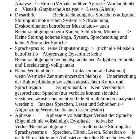
Analyse : <- Hören (Verbale auditive Agnosie: Worttaubheit)
o Visuell- Graphische Analyse: <- Lesen (Alexie)
Dysarthrie
· Beeinträchtigung des Sprechens aufgrund
Störung im motorischen System-> Schwächung,
Dyskoordination betroffener Muskulatur-> auch
Beeinträchtigungen beim Kauen, Schlucken, Mimik o =>
Keine Störung höheres kogn. System, Sprechstörung und
keine Störung der Sprache
Sprachapraxie:
reine Outputstörung) -> (nicht alle Muskeln
betroffen) o Abgrenzung Dysarthrie: keine
Beeinträchtigungen bei nichtsprachlichen Aufgaben Schreib-
und Leseleistung) völlig intakt
Reine Worttaubheit
· Links temporale Läsionen(
wenn Wernicke Zentrum unzerstört bleibt) o Unterbrechung
der Bahnverbindung zwischen akustischem Kortex und
Sprachregion · Symptomatik o Kein Verständnis
gesprochener Sprache (nur verbales können sie nicht
verstehen, akustische, nicht-verbale Stimuli können analysiert
werden o Intaktes Sprechen, Lesen und Schreiben (->
Abgrenzung Wernicke, da auch lesen gestört)
Aphasie
· Aphasie = vollständiger Verlust der Sprache
(Eigentlich nie vollständig), Dysphasie = teilweise
Verlust/Beeinträchtigung · = multimodale Störung des
Sprachsystems o Sprechen, Hören, Lesen, Schreiben o je
nach Hirnschädigung/ Aphasietyp einzelne Bereiche jeweils