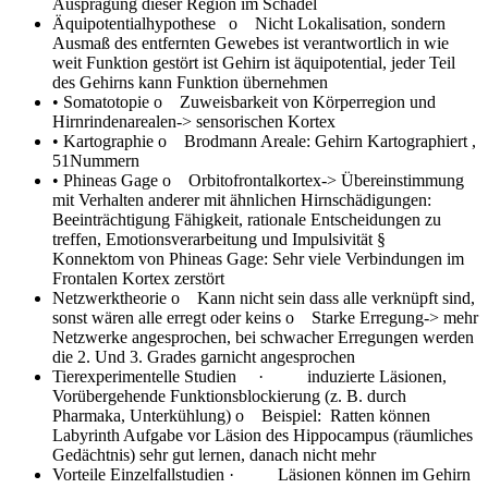
Ausprägung dieser Region im Schädel
Äquipotentialhypothese
o Nicht Lokalisation, sondern
Ausmaß des entfernten Gewebes ist verantwortlich in wie
weit Funktion gestört ist Gehirn ist äquipotential, jeder Teil
des Gehirns kann Funktion übernehmen
• Somatotopie
o Zuweisbarkeit von Körperregion und
Hirnrindenarealen-> sensorischen Kortex
• Kartographie
o Brodmann Areale: Gehirn Kartographiert ,
51Nummern
• Phineas Gage
o Orbitofrontalkortex-> Übereinstimmung
mit Verhalten anderer mit ähnlichen Hirnschädigungen:
Beeinträchtigung Fähigkeit, rationale Entscheidungen zu
treffen, Emotionsverarbeitung und Impulsivität §
Konnektom von Phineas Gage: Sehr viele Verbindungen im
Frontalen Kortex zerstört
Netzwerktheorie
o Kann nicht sein dass alle verknüpft sind,
sonst wären alle erregt oder keins o Starke Erregung-> mehr
Netzwerke angesprochen, bei schwacher Erregungen werden
die 2. Und 3. Grades garnicht angesprochen
Tierexperimentelle Studien
· induzierte Läsionen,
Vorübergehende Funktionsblockierung (z. B. durch
Pharmaka, Unterkühlung) o Beispiel: Ratten können
Labyrinth Aufgabe vor Läsion des Hippocampus (räumliches
Gedächtnis) sehr gut lernen, danach nicht mehr
Vorteile Einzelfallstudien
· Läsionen können im Gehirn