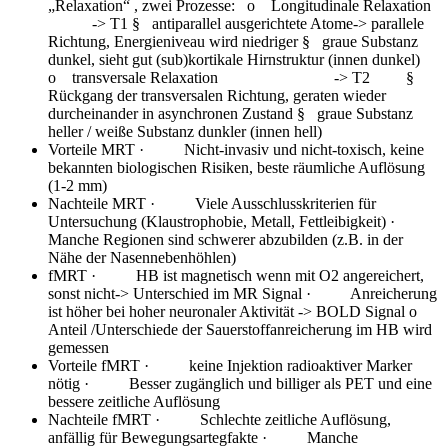
„Relaxation“ , zwei Prozesse: o Longitudinale Relaxation
-> T1 § antiparallel ausgerichtete Atome-> parallele
Richtung, Energieniveau wird niedriger § graue Substanz
dunkel, sieht gut (sub)kortikale Hirnstruktur (innen dunkel)
o transversale Relaxation -> T2 §
Rückgang der transversalen Richtung, geraten wieder
durcheinander in asynchronen Zustand § graue Substanz
heller / weiße Substanz dunkler (innen hell)
Vorteile MRT
· Nicht-invasiv und nicht-toxisch, keine
bekannten biologischen Risiken, beste räumliche Auflösung
(1-2 mm)
Nachteile MRT
· Viele Ausschlusskriterien für
Untersuchung (Klaustrophobie, Metall, Fettleibigkeit) ·
Manche Regionen sind schwerer abzubilden (z.B. in der
Nähe der Nasennebenhöhlen)
fMRT
· HB ist magnetisch wenn mit O2 angereichert,
sonst nicht-> Unterschied im MR Signal · Anreicherung
ist höher bei hoher neuronaler Aktivität -> BOLD Signal o
Anteil /Unterschiede der Sauerstoffanreicherung im HB wird
gemessen
Vorteile fMRT
· keine Injektion radioaktiver Marker
nötig · Besser zugänglich und billiger als PET und eine
bessere zeitliche Auflösung
Nachteile fMRT
· Schlechte zeitliche Auflösung,
anfällig für Bewegungsartegfakte · Manche