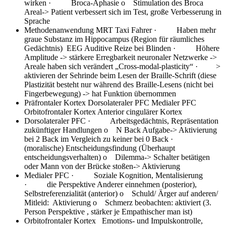
wirken · Broca-Aphasie o Stimulation des Broca
Areal-> Patient verbessert sich im Test, große Verbesserung in
Sprache
Methodenanwendung
MRT Taxi Fahrer · Haben mehr
graue Substanz im Hippocampus (Region für räumliches
Gedächtnis) EEG Auditive Reize bei Blinden · Höhere
Amplitude -> stärkere Erregbarkeit neuronaler Netzwerke ->
Areale haben sich verändert „Cross-modal-plasticity“ · >
aktivieren der Sehrinde beim Lesen der Braille-Schrift (diese
Plastizität besteht nur während des Braille-Lesens (nicht bei
Fingerbewegung) -> hat Funktion übernommen
Präfrontaler Kortex
Dorsolateraler PFC Medialer PFC
Orbitofrontaler Kortex Anterior cingulärer Kortex
Dorsolateraler PFC
· Arbeitsgedächtnis, Repräsentation
zukünftiger Handlungen o N Back Aufgabe-> Aktivierung
bei 2 Back im Vergleich zu keiner bei 0 Back ·
(moralische) Entscheidungsfindung (Überhaupt
entscheidungsverhalten) o Dilemma-> Schalter betätigen
oder Mann von der Brücke stoßen-> Aktivierung
Medialer PFC
· Soziale Kognition, Mentalisierung
· die Perspektive Anderer einnehmen (posterior),
Selbstreferenzialität (anterior) o Schuld/ Ärger auf anderen/
Mitleid: Aktivierung o Schmerz beobachten: aktiviert (3.
Person Perspektive , stärker je Empathischer man ist)
Orbitofrontaler Kortex
Emotions- und Impulskontrolle,