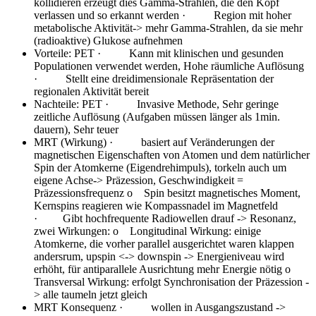
kollidieren erzeugt dies Gamma-Strahlen, die den Kopf
verlassen und so erkannt werden · Region mit hoher
metabolische Aktivität-> mehr Gamma-Strahlen, da sie mehr
(radioaktive) Glukose aufnehmen
Vorteile: PET
· Kann mit klinischen und gesunden
Populationen verwendet werden, Hohe räumliche Auflösung
· Stellt eine dreidimensionale Repräsentation der
regionalen Aktivität bereit
Nachteile: PET
· Invasive Methode, Sehr geringe
zeitliche Auflösung (Aufgaben müssen länger als 1min.
dauern), Sehr teuer
MRT (Wirkung)
· basiert auf Veränderungen der
magnetischen Eigenschaften von Atomen und dem natürlicher
Spin der Atomkerne (Eigendrehimpuls), torkeln auch um
eigene Achse-> Präzession, Geschwindigkeit =
Präzessionsfrequenz o Spin besitzt magnetisches Moment,
Kernspins reagieren wie Kompassnadel im Magnetfeld
· Gibt hochfrequente Radiowellen drauf -> Resonanz,
zwei Wirkungen: o Longitudinal Wirkung: einige
Atomkerne, die vorher parallel ausgerichtet waren klappen
andersrum, upspin <-> downspin -> Energieniveau wird
erhöht, für antiparallele Ausrichtung mehr Energie nötig o
Transversal Wirkung: erfolgt Synchronisation der Präzession -
> alle taumeln jetzt gleich
MRT Konsequenz
· wollen in Ausgangszustand ->