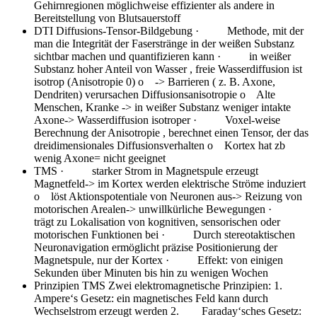
Gehirnregionen möglichweise effizienter als andere in
Bereitstellung von Blutsauerstoff
DTI Diffusions-Tensor-Bildgebung
· Methode, mit der
man die Integrität der Faserstränge in der weißen Substanz
sichtbar machen und quantifizieren kann · in weißer
Substanz hoher Anteil von Wasser , freie Wasserdiffusion ist
isotrop (Anisotropie 0) o -> Barrieren ( z. B. Axone,
Dendriten) verursachen Diffusionsanisotropie o Alte
Menschen, Kranke -> in weißer Substanz weniger intakte
Axone-> Wasserdiffusion isotroper · Voxel-weise
Berechnung der Anisotropie , berechnet einen Tensor, der das
dreidimensionales Diffusionsverhalten o Kortex hat zb
wenig Axone= nicht geeignet
TMS
· starker Strom in Magnetspule erzeugt
Magnetfeld-> im Kortex werden elektrische Ströme induziert
o löst Aktionspotentiale von Neuronen aus-> Reizung von
motorischen Arealen-> unwillkürliche Bewegungen ·
trägt zu Lokalisation von kognitiven, sensorischen oder
motorischen Funktionen bei · Durch stereotaktischen
Neuronavigation ermöglicht präzise Positionierung der
Magnetspule, nur der Kortex · Effekt: von einigen
Sekunden über Minuten bis hin zu wenigen Wochen
Prinzipien TMS
Zwei elektromagnetische Prinzipien: 1.
Ampere‘s Gesetz: ein magnetisches Feld kann durch
Wechselstrom erzeugt werden 2. Faraday‘sches Gesetz: