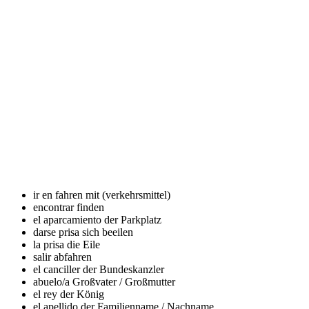
ir en
fahren mit (verkehrsmittel)
encontrar
finden
el aparcamiento
der Parkplatz
darse prisa
sich beeilen
la prisa
die Eile
salir
abfahren
el canciller
der Bundeskanzler
abuelo/a
Großvater / Großmutter
el rey
der König
el apellido
der Familienname / Nachname