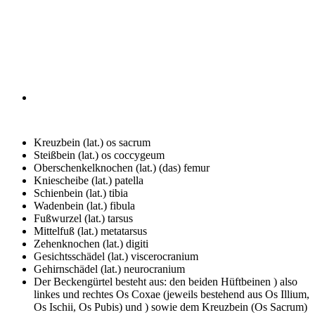
Kreuzbein (lat.)
os sacrum
Steißbein (lat.)
os coccygeum
Oberschenkelknochen (lat.)
(das) femur
Kniescheibe (lat.)
patella
Schienbein (lat.)
tibia
Wadenbein (lat.)
fibula
Fußwurzel (lat.)
tarsus
Mittelfuß (lat.)
metatarsus
Zehenknochen (lat.)
digiti
Gesichtsschädel (lat.)
viscerocranium
Gehirnschädel (lat.)
neurocranium
Der Beckengürtel besteht aus:
den beiden Hüftbeinen ) also
linkes und rechtes Os Coxae (jeweils bestehend aus Os Illium,
Os Ischii, Os Pubis) und ) sowie dem Kreuzbein (Os Sacrum)