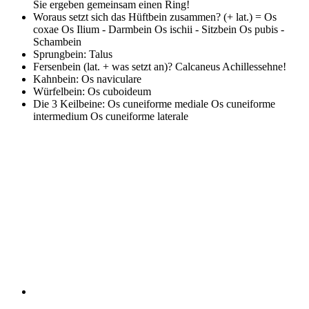
Sie ergeben gemeinsam einen Ring!
Woraus setzt sich das Hüftbein zusammen? (+ lat.)
= Os
coxae Os Ilium - Darmbein Os ischii - Sitzbein Os pubis -
Schambein
Sprungbein:
Talus
Fersenbein (lat. + was setzt an)?
Calcaneus Achillessehne!
Kahnbein:
Os naviculare
Würfelbein:
Os cuboideum
Die 3 Keilbeine:
Os cuneiforme mediale Os cuneiforme
intermedium Os cuneiforme laterale