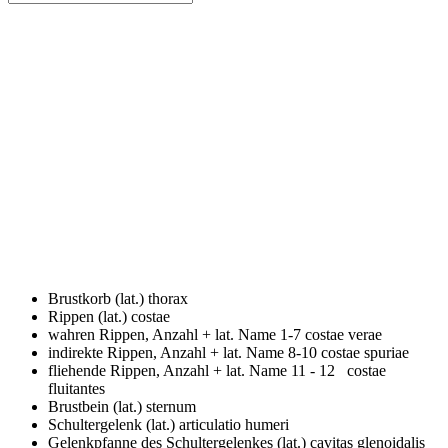
Brustkorb (lat.)
thorax
Rippen (lat.)
costae
wahren Rippen, Anzahl + lat. Name
1-7 costae verae
indirekte Rippen, Anzahl + lat. Name
8-10 costae spuriae
fliehende Rippen, Anzahl + lat. Name
11 - 12 costae
fluitantes
Brustbein (lat.)
sternum
Schultergelenk (lat.)
articulatio humeri
Gelenkpfanne des Schultergelenkes (lat.)
cavitas glenoidalis