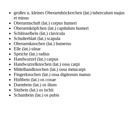
großes u. kleines Oberarmhöckerchen (lat.)
tuberculum majus
et minus
Oberarmschaft (lat.)
corpus humeri
Oberarmköpfchen (lat.)
capitulum humeri
Schlüsselbein (lat.)
clavicula
Schulterblatt (lat.)
scapula
Oberarmknochen (lat.)
humerus
Elle (lat.)
ulnar
Speiche (lat.)
radius
Handwurzel (lat.)
carpus
Handwurzelknochen (lat.)
ossa carpi
Mittelhandknochen (lat.)
ossa metacarpi
Fingerknochen (lat.)
ossa digitorum manus
Hüftbein (lat.)
os coxae
Darmbein (lat.)
os ilium
Sitzbein (lat.)
os ischii
Schambein (lat.)
os pubis