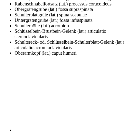
Rabenschnabelfortsatz (lat.)
processus coracoideus
Obergrätengrube (lat.)
fossa supraspinata
Schulterblattgräte (lat.)
spina scapulae
Untergrätengrube (lat.)
fossa infraspinata
Schulterhöhe (lat.)
acromion
Schlüsselbein-Brustbein-Gelenk (lat.)
articulatio
sternoclavicularis
Schultereck- od. Schlüsselbein-Schulterblatt-Gelenk (lat.)
articulatio acromioclavicularis
Oberarmkopf (lat.)
caput humeri