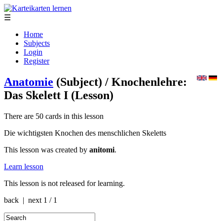
☰
Home
Subjects
Login
Register
Anatomie
(Subject)
/ Knochenlehre:
Das Skelett I
(Lesson)
There are 50 cards in this lesson
Die wichtigsten Knochen des menschlichen Skeletts
This lesson was created by
anitomi
.
Learn lesson
This lesson is not released for learning.
back | next
1 / 1