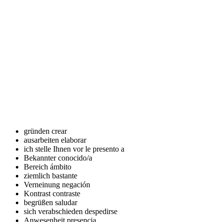
gründen
crear
ausarbeiten
elaborar
ich stelle Ihnen vor
le presento a
Bekannter
conocido/a
Bereich
ámbito
ziemlich
bastante
Verneinung
negación
Kontrast
contraste
begrüßen
saludar
sich verabschieden
despedirse
Anwesenheit
presencia