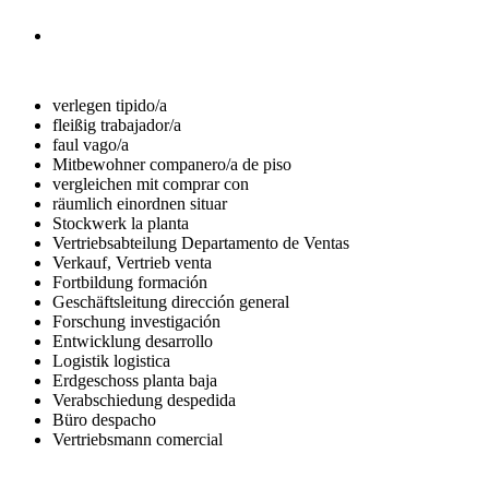
verlegen
tipido/a
fleißig
trabajador/a
faul
vago/a
Mitbewohner
companero/a de piso
vergleichen mit
comprar con
räumlich einordnen
situar
Stockwerk
la planta
Vertriebsabteilung
Departamento de Ventas
Verkauf, Vertrieb
venta
Fortbildung
formación
Geschäftsleitung
dirección general
Forschung
investigación
Entwicklung
desarrollo
Logistik
logistica
Erdgeschoss
planta baja
Verabschiedung
despedida
Büro
despacho
Vertriebsmann
comercial