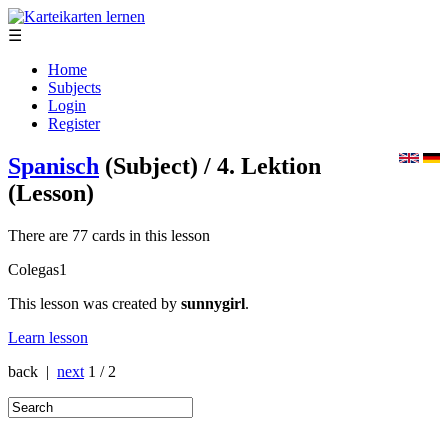
☰
Home
Subjects
Login
Register
Spanisch
(Subject)
/ 4. Lektion
(Lesson)
There are 77 cards in this lesson
Colegas1
This lesson was created by
sunnygirl
.
Learn lesson
back |
next
1 / 2