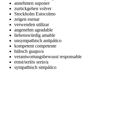
annehmen
suponer
zurückgehen
volver
Stockholm
Estocolmo
zeigen
esenar
verwenden
utilizar
angenehm
agradable
liebenswürdig
amable
unsympathisch
antipático
kompetent
competente
hübsch
guapo/a
verantwortungsbewusst
responsable
ernst/seriös
serio/a
sympathisch
simpático