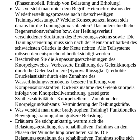
(Phasenmodell, Prinzip von Belastung und Erholung).
Was versteht man unter dem Begriff Heterochronismus der
Wiederherstellungsprozesse nach überschwelligen
Trainingsbelastungen? Welche Konsequenzen lassen sich
daraus für die Trainingspraxis ableiten?
Das unterschiedliche
Regenerationsverhalten bzw. der Heilungsverlauf
verschiedener Strukturen des Bewegungssystems sowie Die
Trainingssteuerung muss sich nach der Beanspruchbarkeit des
schwächsten Gliedes in der Kette richten. Alle Teilsysteme
müssen dementsprechend berücksichtigt werden.
Beschreiben Sie die Anpassungserscheinungen des
Knorpelgewebes.
Verbesserte Ernährung des Gelenkknorpels
durch die Gelenkschmiere (Synovialflüssigkeit) erhöhte
Druckelastizität durch eine Zunahme des
Wasserbindungsvermögens bessere Pufferung von
Kompensationskräften Dickenzunahme des Gelenkknorpels
infolge von Knorpelzellvermehrung gesteigerte
Syntheseaktivität der Knorpelzellem = Zunahme der
Knorpelgrundsubstanz Verminderung der Reibungskräfte.
Was versteht man unter bradytrophen Training?
Funktionelles
Bewegungstraining ohne größere Belastung.
Erläutern Sie stichpunktartig, warum sich die
Belastungsgestaltung des rehabilitativen Trainings an den
Phasen der Wundheilung orientieren sollte.
Die
Belastungsgestaltung des rehabilitativen Trainings sollte sich