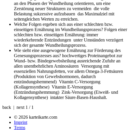
an den Phasen der Wundheilung orientieren, um eine
Zerstörung neuer Strukturen zu vermeiden die volle
Belastung sukzessive aufzubauen das Maximalziel mit
seitengleichen Werten zu erreichen.
Welche Folgen ergeben sich aus einer schlechten bzw.
einseitigen Ernährung im Wundheilungsprozess?
Folgen einer
schlechten bzw. einseitigen Ernährung: immer
wiederkehrende Entzündungen unter Umständen verzögert
sich der gesamte Wundheilungsprozess.
Wie sieht eine ausgewogene Ernährung zur Förderung des
Genesungsprozesses aus?
hochwertiges Proteinangebot zur
Wund- bzw. Bindegewebsheilung ausreichende Zufuhr an
allen unentbehrlichen Aminosäuren Versorgung mit
essenziellen Nahrungsfetten, vor allem Omega-3-Fettsäuren
(Produktion von Gewebshormonen, dadurch
entzündungshemmend) Vitamin C-Versorgung
(Kollagensynthese) Vitamin E-Versorgung
(Entzündungshemmung) Zink-Versorgung (Eiweiß- und
Kollagensynthese) intakter Säure-Basen-Haushalt.
back | next
1 / 1
© 2026 karteikarte.com
Imprint
Terms