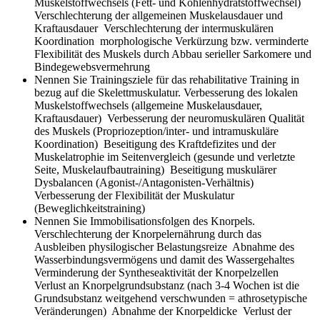
Muskelstoffwechsels (Fett- und Kohlenhydratstoffwechsel)
Verschlechterung der allgemeinen Muskelausdauer und
Kraftausdauer Verschlechterung der intermuskulären
Koordination morphologische Verkürzung bzw. verminderte
Flexibilität des Muskels durch Abbau serieller Sarkomere und
Bindegewebsvermehrung
Nennen Sie Trainingsziele für das rehabilitative Training in
bezug auf die Skelettmuskulatur.
Verbesserung des lokalen
Muskelstoffwechsels (allgemeine Muskelausdauer,
Kraftausdauer) Verbesserung der neuromuskulären Qualität
des Muskels (Propriozeption/inter- und intramuskuläre
Koordination) Beseitigung des Kraftdefizites und der
Muskelatrophie im Seitenvergleich (gesunde und verletzte
Seite, Muskelaufbautraining) Beseitigung muskulärer
Dysbalancen (Agonist-/Antagonisten-Verhältnis)
Verbesserung der Flexibilität der Muskulatur
(Beweglichkeitstraining)
Nennen Sie Immobilisationsfolgen des Knorpels.
Verschlechterung der Knorpelernährung durch das
Ausbleiben physilogischer Belastungsreize Abnahme des
Wasserbindungsvermögens und damit des Wassergehaltes
Verminderung der Syntheseaktivität der Knorpelzellen
Verlust an Knorpelgrundsubstanz (nach 3-4 Wochen ist die
Grundsubstanz weitgehend verschwunden = athrosetypische
Veränderungen) Abnahme der Knorpeldicke Verlust der