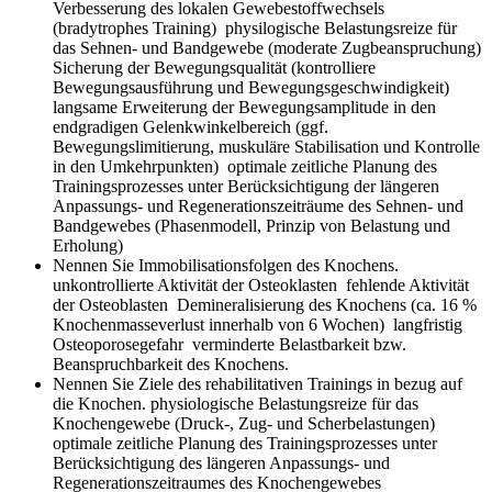
Verbesserung des lokalen Gewebestoffwechsels
(bradytrophes Training) physilogische Belastungsreize für
das Sehnen- und Bandgewebe (moderate Zugbeanspruchung)
Sicherung der Bewegungsqualität (kontrolliere
Bewegungsausführung und Bewegungsgeschwindigkeit)
langsame Erweiterung der Bewegungsamplitude in den
endgradigen Gelenkwinkelbereich (ggf.
Bewegungslimitierung, muskuläre Stabilisation und Kontrolle
in den Umkehrpunkten) optimale zeitliche Planung des
Trainingsprozesses unter Berücksichtigung der längeren
Anpassungs- und Regenerationszeiträume des Sehnen- und
Bandgewebes (Phasenmodell, Prinzip von Belastung und
Erholung)
Nennen Sie Immobilisationsfolgen des Knochens.
unkontrollierte Aktivität der Osteoklasten fehlende Aktivität
der Osteoblasten Demineralisierung des Knochens (ca. 16 %
Knochenmasseverlust innerhalb von 6 Wochen) langfristig
Osteoporosegefahr verminderte Belastbarkeit bzw.
Beanspruchbarkeit des Knochens.
Nennen Sie Ziele des rehabilitativen Trainings in bezug auf
die Knochen.
physiologische Belastungsreize für das
Knochengewebe (Druck-, Zug- und Scherbelastungen)
optimale zeitliche Planung des Trainingsprozesses unter
Berücksichtigung des längeren Anpassungs- und
Regenerationszeitraumes des Knochengewebes