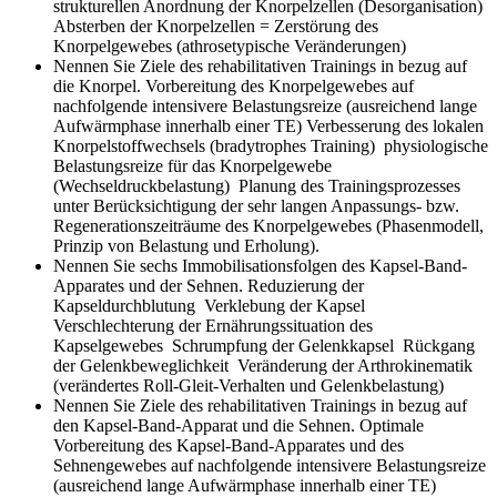
strukturellen Anordnung der Knorpelzellen (Desorganisation)
Absterben der Knorpelzellen = Zerstörung des
Knorpelgewebes (athrosetypische Veränderungen)
Nennen Sie Ziele des rehabilitativen Trainings in bezug auf
die Knorpel.
Vorbereitung des Knorpelgewebes auf
nachfolgende intensivere Belastungsreize (ausreichend lange
Aufwärmphase innerhalb einer TE) Verbesserung des lokalen
Knorpelstoffwechsels (bradytrophes Training) physiologische
Belastungsreize für das Knorpelgewebe
(Wechseldruckbelastung) Planung des Trainingsprozesses
unter Berücksichtigung der sehr langen Anpassungs- bzw.
Regenerationszeiträume des Knorpelgewebes (Phasenmodell,
Prinzip von Belastung und Erholung).
Nennen Sie sechs Immobilisationsfolgen des Kapsel-Band-
Apparates und der Sehnen.
Reduzierung der
Kapseldurchblutung Verklebung der Kapsel
Verschlechterung der Ernährungssituation des
Kapselgewebes Schrumpfung der Gelenkkapsel Rückgang
der Gelenkbeweglichkeit Veränderung der Arthrokinematik
(verändertes Roll-Gleit-Verhalten und Gelenkbelastung)
Nennen Sie Ziele des rehabilitativen Trainings in bezug auf
den Kapsel-Band-Apparat und die Sehnen.
Optimale
Vorbereitung des Kapsel-Band-Apparates und des
Sehnengewebes auf nachfolgende intensivere Belastungsreize
(ausreichend lange Aufwärmphase innerhalb einer TE)