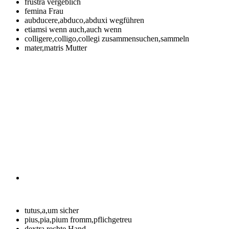
frustra
vergeblich
femina
Frau
aubducere,abduco,abduxi
wegführen
etiamsi
wenn auch,auch wenn
colligere,colligo,collegi
zusammensuchen,sammeln
mater,matris
Mutter
tutus,a,um
sicher
pius,pia,pium
fromm,pflichgetreu
dextra
rechte Hand