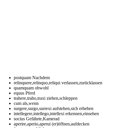
postquam
Nachdem
relinquere,relinquo,reliqui
verlassen,zurücklassen
quamquam
obwohl
equus
Pferd
trahere,traho,traxi
ziehen,schleppen
cum
als,wenn
surgere,surgo,surrexi
aufstehen,sich erheben
intellegere,intellego,intellexi
erkennen,einsehen
socius
Gefährte,Kamerad
aperire,aperio,aperui
(er)öffnen,aufdecken