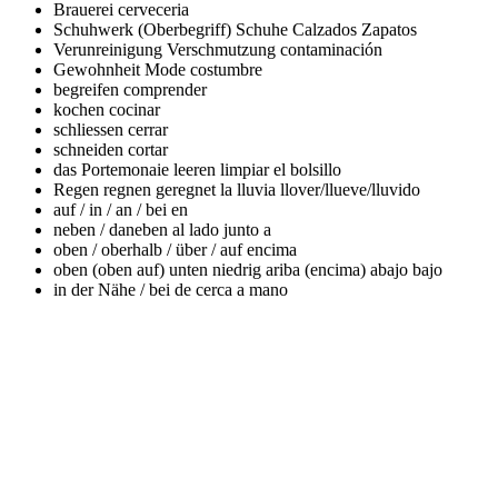
Brauerei
cerveceria
Schuhwerk (Oberbegriff) Schuhe
Calzados Zapatos
Verunreinigung Verschmutzung
contaminación
Gewohnheit Mode
costumbre
begreifen
comprender
kochen
cocinar
schliessen
cerrar
schneiden
cortar
das Portemonaie leeren
limpiar el bolsillo
Regen regnen geregnet
la lluvia llover/llueve/lluvido
auf / in / an / bei
en
neben / daneben
al lado junto a
oben / oberhalb / über / auf
encima
oben (oben auf) unten niedrig
ariba (encima) abajo bajo
in der Nähe / bei
de cerca a mano