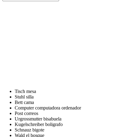
Tisch
mesa
Stuhl
silla
Bett
cama
Computer
computadora ordenador
Post
correos
Urgrossmutter
bisabuela
Kugelschreiber
boligrafo
Schnauz
bigote
Wald
el bosque