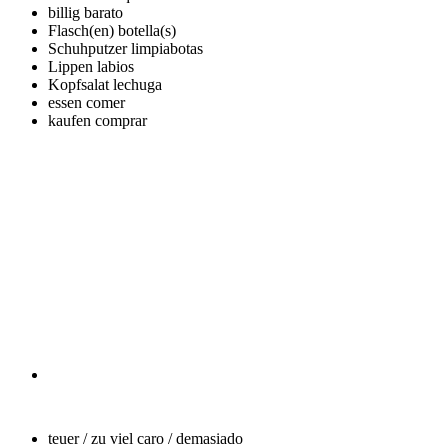
billig
barato
Flasch(en)
botella(s)
Schuhputzer
limpiabotas
Lippen
labios
Kopfsalat
lechuga
essen
comer
kaufen
comprar
teuer / zu viel
caro / demasiado