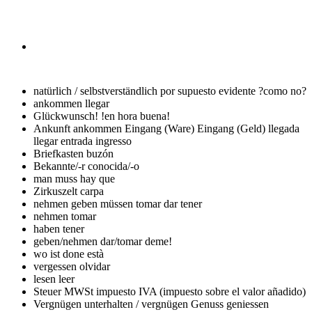
natürlich / selbstverständlich
por supuesto evidente ?como no?
ankommen
llegar
Glückwunsch!
!en hora buena!
Ankunft ankommen Eingang (Ware) Eingang (Geld)
llegada
llegar entrada ingresso
Briefkasten
buzón
Bekannte/-r
conocida/-o
man muss
hay que
Zirkuszelt
carpa
nehmen geben müssen
tomar dar tener
nehmen
tomar
haben
tener
geben/nehmen
dar/tomar deme!
wo ist
done està
vergessen
olvidar
lesen
leer
Steuer MWSt
impuesto IVA (impuesto sobre el valor añadido)
Vergnügen unterhalten / vergnügen Genuss geniessen