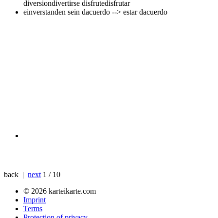
diversiondivertirse disfrutedisfrutar
einverstanden sein
dacuerdo --> estar dacuerdo
back |
next
1 / 10
© 2026 karteikarte.com
Imprint
Terms
Protection of privacy