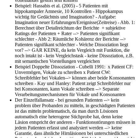
voneinander gestört sein können
Beispiel: Hassabis et al. (2005)
- 5 Patienten mit
hippokampaler Amnesie, 10 Kontrollen - Hippokampus
wichtig für Gedächtnis und Imagination? - Aufgabe:
Imagination neuer Erfahrungen/Ereignisse(Zeitreise) - Abb. 1:
Berechnet über Detailreichtum der Berichte + subjektive
Ratings der Patienten + Rater --> Patienten signifikant
schlechter - Abb 2: Räumliche Kohärenz der Berichte -->
Patienten signifikant schlechter - Welche Dissoziation liegt
vor? --> GAR KEINE, da kein Vergleich mit Funktion, die
noch intakt ist - kein Vergleichstask - keine Dissoziation, z.B.
mit semantischen Vorstellungen vergleichen
Beispiel Doppelte Dissoziation
- Cubelli 1991: x Patient CF:
Unvermögen, Vokale zu schreiben x Patient CW:
Schreibfehler bei Vokalen--> können aber beide Konsonanten
schreiben - Kay und Hanley: Patient zeigt Schreibfehler nur
bei Konsonanten, kann Vokale schreiben --> Separate
Verarbeitungsmechanismen für Vokale und Konsonanten
Der Einzelfallansatz
- bei gesunden Patienten --> kein
problem über Probanden zu mitteln, in geschädigten Patienten
ist das mitteln problematisch, da man durch Lösionen
automatisch eine heterogene Stichprobe hat, denn keine
Läsion entspricht der anderen - Funktionsstörungen müssen in
jedem Patienten erfasst und analysiert werden --> keine
Garantie, dass ähnliche Hirnläsionen bei unterschiedlichen