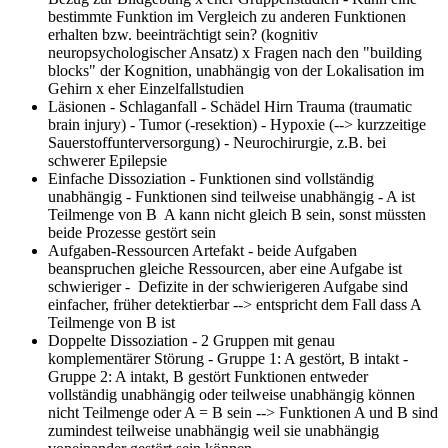
bestimmte Funktion im Vergleich zu anderen Funktionen
erhalten bzw. beeinträchtigt sein? (kognitiv
neuropsychologischer Ansatz) x Fragen nach den "building
blocks" der Kognition, unabhängig von der Lokalisation im
Gehirn x eher Einzelfallstudien
Läsionen
- Schlaganfall - Schädel Hirn Trauma (traumatic
brain injury) - Tumor (-resektion) - Hypoxie (--> kurzzeitige
Sauerstoffunterversorgung) - Neurochirurgie, z.B. bei
schwerer Epilepsie
Einfache Dissoziation
- Funktionen sind vollständig
unabhängig - Funktionen sind teilweise unabhängig - A ist
Teilmenge von B A kann nicht gleich B sein, sonst müssten
beide Prozesse gestört sein
Aufgaben-Ressourcen Artefakt
- beide Aufgaben
beanspruchen gleiche Ressourcen, aber eine Aufgabe ist
schwieriger - Defizite in der schwierigeren Aufgabe sind
einfacher, früher detektierbar --> entspricht dem Fall dass A
Teilmenge von B ist
Doppelte Dissoziation
- 2 Gruppen mit genau
komplementärer Störung - Gruppe 1: A gestört, B intakt -
Gruppe 2: A intakt, B gestört Funktionen entweder
vollständig unabhängig oder teilweise unabhängig können
nicht Teilmenge oder A = B sein --> Funktionen A und B sind
zumindest teilweise unabhängig weil sie unabhängig