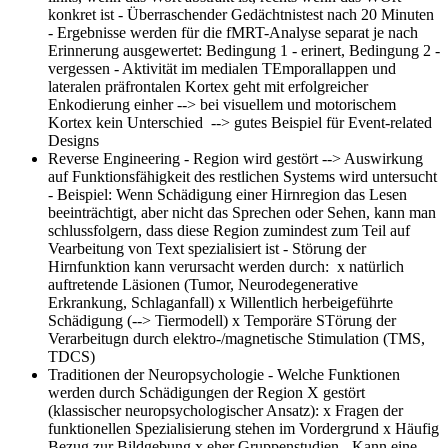
konkret ist - Überraschender Gedächtnistest nach 20 Minuten
- Ergebnisse werden für die fMRT-Analyse separat je nach
Erinnerung ausgewertet: Bedingung 1 - erinert, Bedingung 2 -
vergessen - Aktivität im medialen TEmporallappen und
lateralen präfrontalen Kortex geht mit erfolgreicher
Enkodierung einher --> bei visuellem und motorischem
Kortex kein Unterschied --> gutes Beispiel für Event-related
Designs
Reverse Engineering
- Region wird gestört --> Auswirkung
auf Funktionsfähigkeit des restlichen Systems wird untersucht
- Beispiel: Wenn Schädigung einer Hirnregion das Lesen
beeinträchtigt, aber nicht das Sprechen oder Sehen, kann man
schlussfolgern, dass diese Region zumindest zum Teil auf
Vearbeitung von Text spezialisiert ist - Störung der
Hirnfunktion kann verursacht werden durch: x natürlich
auftretende Läsionen (Tumor, Neurodegenerative
Erkrankung, Schlaganfall) x Willentlich herbeigeführte
Schädigung (--> Tiermodell) x Temporäre STörung der
Verarbeitugn durch elektro-/magnetische Stimulation (TMS,
TDCS)
Traditionen der Neuropsychologie
- Welche Funktionen
werden durch Schädigungen der Region X gestört
(klassischer neuropsychologischer Ansatz): x Fragen der
funktionellen Spezialisierung stehen im Vordergrund x Häufig
Bezug zur Bildgebung x eher Gruppenstudien - Kann eine