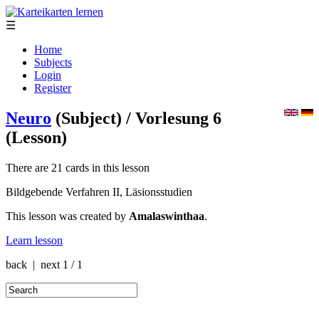
☰
Home
Subjects
Login
Register
Neuro
(Subject)
/ Vorlesung 6
(Lesson)
There are 21 cards in this lesson
Bildgebende Verfahren II, Läsionsstudien
This lesson was created by
Amalaswinthaa
.
Learn lesson
back | next
1 / 1