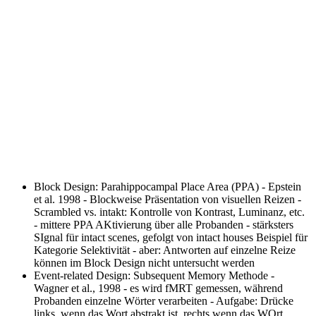
Block Design: Parahippocampal Place Area (PPA)
- Epstein
et al. 1998 - Blockweise Präsentation von visuellen Reizen -
Scrambled vs. intakt: Kontrolle von Kontrast, Luminanz, etc.
- mittere PPA AKtivierung über alle Probanden - stärksters
SIgnal für intact scenes, gefolgt von intact houses Beispiel für
Kategorie Selektivität - aber: Antworten auf einzelne Reize
können im Block Design nicht untersucht werden
Event-related Design: Subsequent Memory Methode
-
Wagner et al., 1998 - es wird fMRT gemessen, während
Probanden einzelne Wörter verarbeiten - Aufgabe: Drücke
links, wenn das Wort abstrakt ist, rechts wenn das WOrt