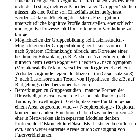
Patienten den gleichen kognitiven Effekt haben - widerspricht
nicht der Testung mehrerer Patienten, aber "Gruppen"-studien
müssen als eine Reihe von Einzelfallstudien aufgefasst
werden --> keine Mittelung der Daten - Fazit: gut um
unterschiedliche kognitive Profile darzustellen, eher schlecht
um kognitive Prozesse mit Hirnstrukturen in Verbindung zu
bringen
Möglichkeiten der Gruppenbildung bei Läsionsstudien
-
Möglichkeiten der Gruppenbildung bei Läsionsstudien: 1.
nach Syndrom (Erkrankung): hilreich, um Korrelate einer
bestimmten Erkrankung (z.B. Alzheimer) zu erörtern, nicht
hilfreich beim Testen kognitiver Theorien 2. nach Symptom
(Verhaltensdefizit): kann verschiedene Regionen die einem
Verhalten zugrunde liegen identifizieren (im Gegensatz zu 3)
3. nach Läsionsort: zum Testen von Hypothesen, die z.B. auf
Bildgebungs oder Tierstudien basieren
Bemerkungen zu Gruppenstudien
- manche Formen der
Hirnschädigung erschweren die Läsionslokalisation (z.B.
Tumore, Schwellungen) - Gefahr, dass eine Funktion genau
einem Areal zugeordnet wird --> Neophrenologie - Regionen
können auch andere Funktionen haben bzw. unterstützen -->
eher in Netzwerken als in separaten Modulen denken -
Problem der Diskonnektion/Diaschisis: Läsionen beeinflussen
evtl. auch weiter entfernte Areale durch Schädigung von
Faserverbindungen