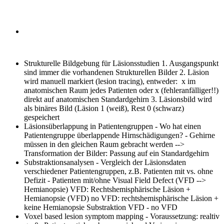
Strukturelle Bildgebung für Läsionsstudien
1. Ausgangspunkt
sind immer die vorhandenen Strukturellen Bilder 2. Läsion
wird manuell markiert (lesion tracing), entweder: x im
anatomischen Raum jedes Patienten oder x (fehleranfälliger!!)
direkt auf anatomischen Standardgehirn 3. Läsionsbild wird
als binäres Bild (Läsion 1 (weiß), Rest 0 (schwarz)
gespeichert
Läsionsüberlappung in Patientengruppen
- Wo hat einen
Patientengruppe überlappende Hirnschädigungen? - Gehirne
müssen in den gleichen Raum gebracht werden -->
Transformation der Bilder: Passung auf ein Standardgehirn
Substraktionsanalysen
- Vergleich der Läsionsdaten
verschiedener Patientengruppen, z.B. Patienten mit vs. ohne
Defizit - Patienten mit/ohne Visual Field Defect (VFD -->
Hemianopsie) VFD: Rechtshemisphärische Läsion +
Hemianopsie (VFD) no VFD: rechtshemisphärische Läsion +
keine Hemianopsie Substraktion VFD - no VFD
Voxel based lesion symptom mapping
- Voraussetzung: realtiv