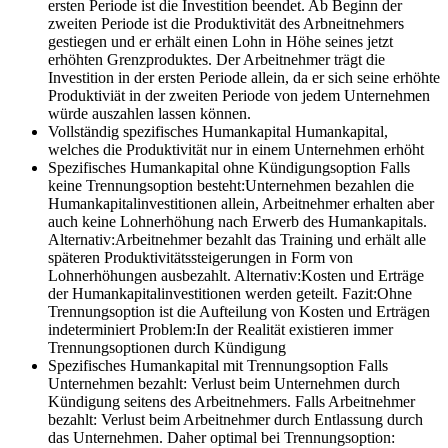
ersten Periode ist die Investition beendet. Ab Beginn der
zweiten Periode ist die Produktivität des Arbneitnehmers
gestiegen und er erhält einen Lohn in Höhe seines jetzt
erhöhten Grenzproduktes. Der Arbeitnehmer trägt die
Investition in der ersten Periode allein, da er sich seine erhöhte
Produktiviät in der zweiten Periode von jedem Unternehmen
würde auszahlen lassen können.
Vollständig spezifisches Humankapital
Humankapital,
welches die Produktivität nur in einem Unternehmen erhöht
Spezifisches Humankapital ohne Kündigungsoption
Falls
keine Trennungsoption besteht:Unternehmen bezahlen die
Humankapitalinvestitionen allein, Arbeitnehmer erhalten aber
auch keine Lohnerhöhung nach Erwerb des Humankapitals.
Alternativ:Arbeitnehmer bezahlt das Training und erhält alle
späteren Produktivitätssteigerungen in Form von
Lohnerhöhungen ausbezahlt. Alternativ:Kosten und Erträge
der Humankapitalinvestitionen werden geteilt. Fazit:Ohne
Trennungsoption ist die Aufteilung von Kosten und Erträgen
indeterminiert Problem:In der Realität existieren immer
Trennungsoptionen durch Kündigung
Spezifisches Humankapital mit Trennungsoption
Falls
Unternehmen bezahlt: Verlust beim Unternehmen durch
Kündigung seitens des Arbeitnehmers. Falls Arbeitnehmer
bezahlt: Verlust beim Arbeitnehmer durch Entlassung durch
das Unternehmen. Daher optimal bei Trennungsoption: