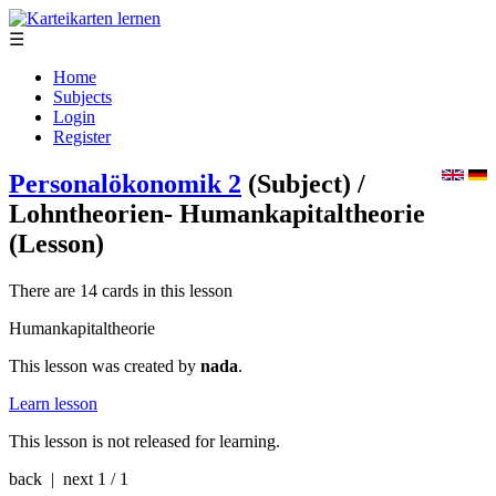
☰
Home
Subjects
Login
Register
Personalökonomik 2
(Subject)
/
Lohntheorien- Humankapitaltheorie
(Lesson)
There are 14 cards in this lesson
Humankapitaltheorie
This lesson was created by
nada
.
Learn lesson
This lesson is not released for learning.
back | next
1 / 1