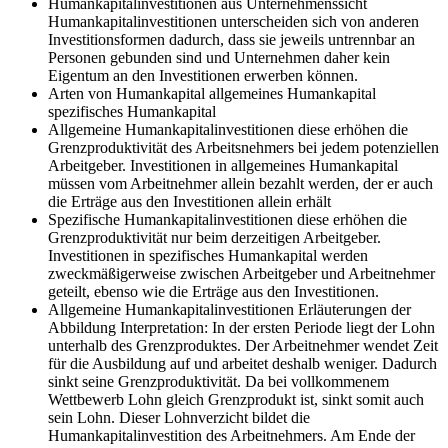
Humankapitalinvestitionen aus Unternehmenssicht
Humankapitalinvestitionen unterscheiden sich von anderen
Investitionsformen dadurch, dass sie jeweils untrennbar an
Personen gebunden sind und Unternehmen daher kein
Eigentum an den Investitionen erwerben können.
Arten von Humankapital
allgemeines Humankapital
spezifisches Humankapital
Allgemeine Humankapitalinvestitionen
diese erhöhen die
Grenzproduktivität des Arbeitsnehmers bei jedem potenziellen
Arbeitgeber. Investitionen in allgemeines Humankapital
müssen vom Arbeitnehmer allein bezahlt werden, der er auch
die Erträge aus den Investitionen allein erhält
Spezifische Humankapitalinvestitionen
diese erhöhen die
Grenzproduktivität nur beim derzeitigen Arbeitgeber.
Investitionen in spezifisches Humankapital werden
zweckmäßigerweise zwischen Arbeitgeber und Arbeitnehmer
geteilt, ebenso wie die Erträge aus den Investitionen.
Allgemeine Humankapitalinvestitionen Erläuterungen der
Abbildung
Interpretation: In der ersten Periode liegt der Lohn
unterhalb des Grenzproduktes. Der Arbeitnehmer wendet Zeit
für die Ausbildung auf und arbeitet deshalb weniger. Dadurch
sinkt seine Grenzproduktivität. Da bei vollkommenem
Wettbewerb Lohn gleich Grenzprodukt ist, sinkt somit auch
sein Lohn. Dieser Lohnverzicht bildet die
Humankapitalinvestition des Arbeitnehmers. Am Ende der