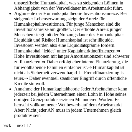
unspezifische Humankapital, was zu steigenden Löhnen in
Abhängigkeit von der Verweildauer im Arbeitsmarkt führt.
Argumente der Humankapitaltheorie
Investitionsanreize: Bei
steigender Lebenserwartung steigt der Anreiz für
Humankapitalinvestitionen. Für junge Menschen sind die
Investitionsanreize am größten. Der erhöhte Anreiz junger
Menschen steigt mit der Nutzungsdauer des Humankapitals.
Liquidität und Risiko: Humankapital ist sehr illiquide.
Investoren werden also eine Liquiditätsprämie fordern.
Humankapital "leidet" unter Kapitalmarktineffizienzen:⇒
Hohe Investitionen mit langer Amortisationszeit sind schwerer
zu finanzieren.⇒ Daher erfolgt eher interne Finanzierung, die
für wohlhabende Familien einfacher ist.⇒ Humankapital ist
nicht als Sicherheit verwendbar, d. h. Fremdfinanzierung ist
teuer.⇒ Daher eventuell staatlicher Eingriff durch öffentliche
Kredite sinnvoll.
Annahme der Humankapitaltheorie
Jeder Arbeitnehmer kann
jederzeit bei jedem Unternehmen einen Lohn in Höhe seines
dortigen Grenzprodukts erzielen Mit anderen Worten: Es
herrscht vollkommener Wettbewerb auf dem Arbeitsmarkt
Aber: Nicht jeder AN muss in jedem Unternehmen gleich
produktiv sein
back | next
1 / 1