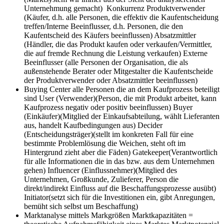
Unternehmung gemacht) Konkurrenz Produktverwender
(Käufer, d.h. alle Personen, die effektiv die Kaufentscheidung
treffen/Interne Beeinflusser, d.h. Personen, die den
Kaufentscheid des Käufers beeinflussen) Absatzmittler
(Händler, die das Produkt kaufen oder verkaufen/Vermittler,
die auf fremde Rechnung die Leistung verkaufen) Externe
Beeinflusser (alle Personen der Organisation, die als
außenstehende Berater oder Mitgestalter die Kaufentscheide
der Produktverwender oder Absatzmittler beeinflussen)
Buying Center
alle Personen die an dem Kaufprozess beteiligt
sind User (Verwender)(Person, die mit Produkt arbeitet, kann
Kaufprozess negativ oder positiv beeinflussen) Buyer
(Einkäufer)(Mitglied der Einkaufsabteilung, wählt Lieferanten
aus, handelt Kaufbedingungen aus) Decider
(Entscheidungsträger)(stellt im konkreten Fall für eine
bestimmte Problemlösung die Weichen, steht oft im
Hintergrund zieht aber die Fäden) Gatekeeper(Verantwortlich
für alle Informationen die in das bzw. aus dem Unternehmen
gehen) Influencer (Einflussnehmer)(Mitglied des
Unternehmen, Großkunde, Zulieferer, Person die
direkt/indirekt Einfluss auf die Beschaffungsprozesse ausübt)
Initiator(setzt sich für die Investitionen ein, gibt Anregungen,
bemüht sich selbst um Beschaffung)
Marktanalyse mittels Markgrößen
Marktkapazitäten =