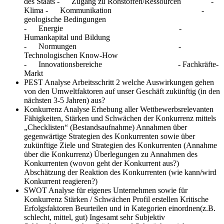
des Staats - Zugang zu Rohstoffen/Ressourcen -
Klima - Kommunikation -
geologische Bedingungen
- Energie -
Humankapital und Bildung
- Normungen -
Technologischen Know-How
- Innovationsbereiche - Fachkräfte-
Markt
PEST Analyse Arbeitsschritt 2
welche Auswirkungen gehen
von den Umweltfaktoren auf unser Geschäft zukünftig (in den
nächsten 3-5 Jahren) aus?
Konkurrenz Analyse
Erhebung aller Wettbewerbsrelevanten
Fähigkeiten, Stärken und Schwächen der Konkurrenz mittels
„Checklisten“ (Bestandsaufnahme) Annahmen über
gegenwärtige Strategien des Konkurrenten sowie über
zukünftige Ziele und Strategien des Konkurrenten (Annahme
über die Konkurrenz) Überlegungen zu Annahmen des
Konkurrenten (wovon geht der Konkurrent aus?)
Abschätzung der Reaktion des Konkurrenten (wie kann/wird
Konkurrent reagieren?)
SWOT Analyse
für eigenes Unternehmen sowie für
Konkurrenz Stärken / Schwächen Profil erstellen Kritische
Erfolgsfaktoren Beurteilen und in Kategorien einordnen(z.B.
schlecht, mittel, gut) Ingesamt sehr Subjektiv