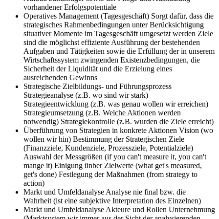
vorhandener Erfolgspotentiale
Operatives Management (Tagesgeschäft)
Sorgt dafür, dass die
strategisches Rahmenbedingungen unter Berücksichtigung
situativer Momente im Tagesgeschäft umgesetzt werden Ziele
sind die möglichst effiziente Ausführung der bestehenden
Aufgaben und Tätigkeiten sowie die Erfüllung der in unserem
Wirtschaftssystem zwingenden Existenzbedingungen, die
Sicherheit der Liquidität und die Erzielung eines
ausreichenden Gewinns
Strategische Zielbildungs- und Führungsprozess
Strategieanalyse (z.B. wo sind wir stark)
Strategieentwicklung (z.B. was genau wollen wir erreichen)
Strategieumsetzung (z.B. Welche Aktionen werden
notwendig) Strategiekontrolle (z.B. wurden die Ziele erreicht)
Überführung von Strategien in konkrete Aktionen
Vision (wo
wollen wir hin) Bestimmung der Strategischen Ziele
(Finanzziele, Kundenziele, Prozessziele, Potentialziele)
Auswahl der Messgrößen (if you can't measure it, you can't
mange it) Einigung ünber Zielwerte (what get's measured,
get's done) Festlegung der Maßnahmen (from strategy to
action)
Markt und Umfeldanalyse
Analyse nie final bzw. die
Wahrheit (ist eine subjektive Interpretation des Einzelnen)
Markt und Umfeldanalyse Akteure und Rollen
Unternehmung
(Marktsystem wir immer aus der Sicht der analysierenden