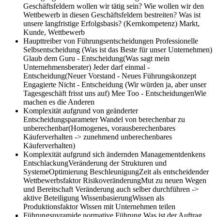
Geschäftsfeldern wollen wir tätig sein? Wie wollen wir den
Wettbewerb in diesen Geschäftsfeldern bestreiten? Was ist
unsere langfristige Erfolgsbasis? (Kernkompetenz) Markt,
Kunde, Wettbewerb
Haupttreiber von Führungsentscheidungen
Professionelle
Selbsentscheidung (Was ist das Beste für unser Unternehmen)
Glaub dem Guru - Entscheidung(Was sagt mein
Unternehmensberater) Jeder darf einmal -
Entscheidung(Neuer Vorstand - Neues Führungskonzept
Engagierte Nicht - Entscheidung (Wir würden ja, aber unser
Tagesgeschäft frisst uns auf) Mee Too - EntscheidungenWie
machen es die Anderen
Komplexität aufgrund von geänderter
Entscheidungsparameter
Wandel von berechenbar zu
unberechenbar(Homogenes, vorausberechenbares
Käuferverhalten -> zunehmend unberechenbares
Käuferverhalten)
Komplexität aufgrund sich ändernden Managementdenkens
EntschlackungVeränderung der Strukturen und
SystemeOptimierung BeschleunigungZeit als entscheidender
Wettbewerbsfaktor RisikoveränderungMut zu neuen Wegen
und Bereitschaft Veränderung auch selber durchführen ->
aktive Beteiligung WissenbasierungWissen als
Produktionsfaktor Wissen mit Unternehmen teilen
Führungspyramide normative Führung
Was ist der Auftrag