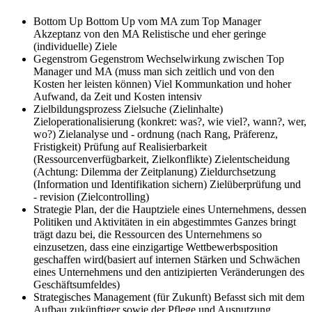
Bottom Up
Bottom Up vom MA zum Top Manager
Akzeptanz von den MA Relistische und eher geringe
(individuelle) Ziele
Gegenstrom
Gegenstrom Wechselwirkung zwischen Top
Manager und MA (muss man sich zeitlich und von den
Kosten her leisten können) Viel Kommunkation und hoher
Aufwand, da Zeit und Kosten intensiv
Zielbildungsprozess
Zielsuche (Zielinhalte)
Zieloperationalisierung (konkret: was?, wie viel?, wann?, wer,
wo?) Zielanalyse und - ordnung (nach Rang, Präferenz,
Fristigkeit) Prüfung auf Realisierbarkeit
(Ressourcenverfügbarkeit, Zielkonflikte) Zielentscheidung
(Achtung: Dilemma der Zeitplanung) Zieldurchsetzung
(Information und Identifikation sichern) Zielüberprüfung und
- revision (Zielcontrolling)
Strategie
Plan, der die Hauptziele eines Unternehmens, dessen
Politiken und Aktivitäten in ein abgestimmtes Ganzes bringt
trägt dazu bei, die Ressourcen des Unternehmens so
einzusetzen, dass eine einzigartige Wettbewerbsposition
geschaffen wird(basiert auf internen Stärken und Schwächen
eines Unternehmens und den antizipierten Veränderungen des
Geschäftsumfeldes)
Strategisches Management (für Zukunft)
Befasst sich mit dem
Aufbau zukünftiger sowie der Pflege und Ausnutzung