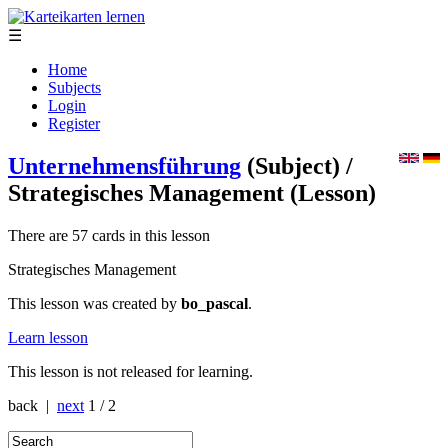
☰
Home
Subjects
Login
Register
Unternehmensführung
(Subject)
/
Strategisches Management
(Lesson)
There are 57 cards in this lesson
Strategisches Management
This lesson was created by
bo_pascal
.
Learn lesson
This lesson is not released for learning.
back |
next
1 / 2