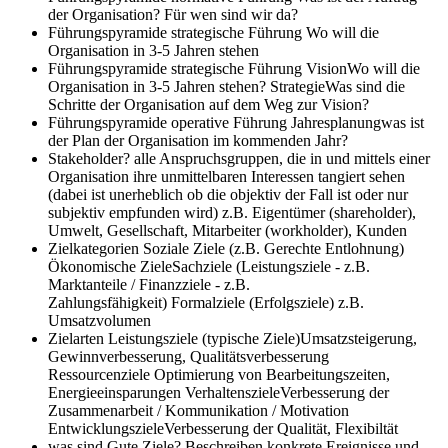
der Organisation? Für wen sind wir da?
Führungspyramide strategische Führung
Wo will die
Organisation in 3-5 Jahren stehen
Führungspyramide strategische Führung
VisionWo will die
Organisation in 3-5 Jahren stehen? StrategieWas sind die
Schritte der Organisation auf dem Weg zur Vision?
Führungspyramide operative Führung
Jahresplanungwas ist
der Plan der Organisation im kommenden Jahr?
Stakeholder?
alle Anspruchsgruppen, die in und mittels einer
Organisation ihre unmittelbaren Interessen tangiert sehen
(dabei ist unerheblich ob die objektiv der Fall ist oder nur
subjektiv empfunden wird) z.B. Eigentümer (shareholder),
Umwelt, Gesellschaft, Mitarbeiter (workholder), Kunden
Zielkategorien
Soziale Ziele (z.B. Gerechte Entlohnung)
Ökonomische ZieleSachziele (Leistungsziele - z.B.
Marktanteile / Finanzziele - z.B.
Zahlungsfähigkeit) Formalziele (Erfolgsziele) z.B.
Umsatzvolumen
Zielarten
Leistungsziele (typische Ziele)Umsatzsteigerung,
Gewinnverbesserung, Qualitätsverbesserung
Ressourcenziele Optimierung von Bearbeitungszeiten,
Energieeinsparungen VerhaltenszieleVerbesserung der
Zusammenarbeit / Kommunikation / Motivation
EntwicklungszieleVerbesserung der Qualität, Flexibiltät
was sind Gute Ziele?
Beschreiben konkrete Ereignisse und