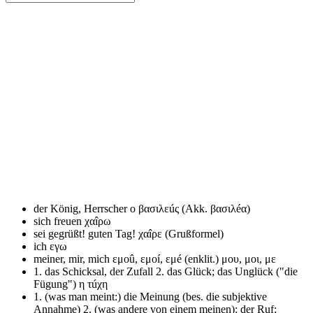
der König, Herrscher
ο βασιλεúς (Akk. βασιλéα)
sich freuen
χαîρω
sei gegrüßt! guten Tag!
χαîρε (Grußformel)
ich
εγω
meiner, mir, mich
εμοû, εμοí, εμé (enklit.) μου, μοι, με
1. das Schicksal, der Zufall 2. das Glück; das Unglück ("die
Fügung")
η τúχη
1. (was man meint:) die Meinung (bes. die subjektive
Annahme) 2. (was andere von einem meinen): der Ruf;