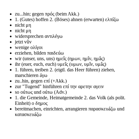
zu...hin; gegen
πρóς (beim Akk.)
1. (Gutes) hoffen 2. (Böses) ahnen (erwarten)
ελπíζω
nicht
μη
nicht
μη
widersprechen
αντιλéγω
jetzt
vûv
wenige
ολíγοι
erziehen, bilden
παιδεúω
wir (unser, uns, uns)
ημεîς (ημων, ημîν, ημâς)
ihr (euer, euch, euch)
υμεîς (υμων, υμîν, υμâς)
1. führen, treiben 2. (eigtl. das Heer führen) ziehen,
marschieren
áγω
zu..hin, gegen
επí (+Akk.)
zur "Tugend" hinführen
επí τηv αρετηv αγειv
so
οúτως und οúτω (Adv.)
1. die Gemeinde, Heimatgemeinde 2. das Volk (als polit.
Einheit)
ο δημος
bereitmachen, einrichten, arrangieren
παρασκευáζω und
κατασκευáζω