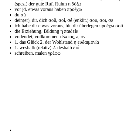
(spez.) der gute Ruf, Ruhm
η δóξα
vor jd. etwas voraus haben
προéχω
du
σú
dein(er), dir, dich
σοû, σοí, σé (enklit.) σου, σοι, σε
ich habe dir etwas voraus, bin dir überlegen
προéχω σοû
die Erziehung, Bildung
η παιδεíα
vollendet, vollkommen
τéλειος, a, ov
1. das Glück 2. der Wohlstand
η ευδαιμονíα
1. weshalb (relativ) 2. deshalb
διó
schreiben, malen
γρáφω