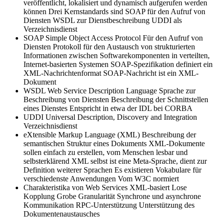
veröffentlicht, lokalisiert und dynamisch aufgerufen werden
können Drei Kernstandards sind SOAP für den Aufruf von
Diensten WSDL zur Dienstbeschreibung UDDI als
Verzeichnisdienst
SOAP
Simple Object Access Protocol Für den Aufruf von
Diensten Protokoll für den Austausch von strukturierten
Informationen zwischen Softwarekomponenten in verteilten,
Internet-basierten Systemen SOAP-Spezifikation definiert ein
XML-Nachrichtenformat SOAP-Nachricht ist ein XML-
Dokument
WSDL
Web Service Description Language Sprache zur
Beschreibung von Diensten Beschreibung der Schnittstellen
eines Dienstes Entspricht in etwa der IDL bei CORBA
UDDI
Universal Description, Discovery and Integration
Verzeichnisdienst
eXtensible Markup Language (XML)
Beschreibung der
semantischen Struktur eines Dokuments XML-Dokumente
sollen einfach zu erstellen, vom Menschen lesbar und
selbsterklärend XML selbst ist eine Meta-Sprache, dient zur
Definition weiterer Sprachen Es existieren Vokabulare für
verschiedenste Anwendungen Vom W3C normiert
Charakteristika von Web Services
XML-basiert Lose
Kopplung Grobe Granularität Synchrone und asynchrone
Kommunikation RPC-Unterstützung Unterstützung des
Dokumentenaustausches