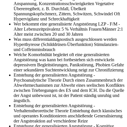
Anspannung, Konzentrationsschwierigkeiten Vegetative
Übererregtheit, z. B. Durchfall, Übelkeit
Spannungskopfschmerz, Zittern, Schwitzen, Schwindel Oft
Hypervigilanz und Schreckhaftigkeit
Wer bekommt eine generalisierte Angststörung LZP - F/M -
Alter
Lebenszeitprävalenz 5 % Verhältnis Frauen/Männer 2:1
Alter meist zwischen 20 und 30 Jahren
Was muss differentialdiagnostisch ausgeschlossen werden
Hyperthyreose (Schilddrüsen-Überfunktion) Stimulanzien-
und Coffeinmissbrauch
Welche Komorbidität begleitet oft eine generalisierten
Angststörung was kann bei fortbestehen sich entwickeln
depressivern Begleitstörungen, Panikstörung, Phobien Gefahr
einer sekundären Suchtentwicklung neigt zur Chronifizierung
Entstehung der generalisierten Angststörung -
Psychoanalytische Theorie
Durch einen Zusammenbruch der
Abwehrmechanismen zur Abwehr eines seelischen Konfliktes
zwischen Triebregungen des ES und dem ICH. Da die Quelle
der Angst unbewusst ist, ist der Patient ständig unruhig und
ängstlich.
Entstehung der generalisierten Angststörung -
Verhaltenstheoretische Theorie
Entstehung durch klassisches
und operantes Konditionieren anschließende Generalisierung
der Angstreaktion auf verschiedene Reize
Entstehung der generalisierten Angststörung - Kognitive