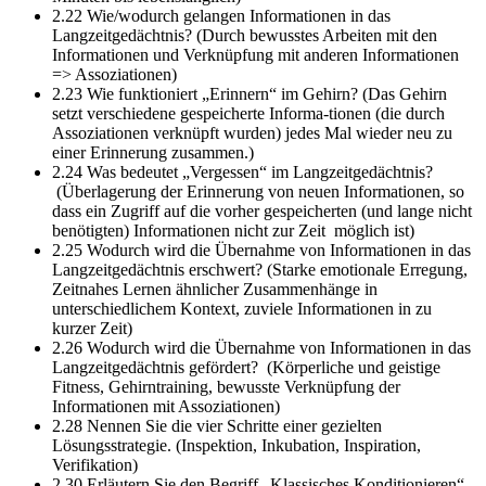
2.22 Wie/wodurch gelangen Informationen in das
Langzeitgedächtnis?
(Durch bewusstes Arbeiten mit den
Informationen und Verknüpfung mit anderen Informationen
=> Assoziationen)
2.23 Wie funktioniert „Erinnern“ im Gehirn?
(Das Gehirn
setzt verschiedene gespeicherte Informa-tionen (die durch
Assoziationen verknüpft wurden) jedes Mal wieder neu zu
einer Erinnerung zusammen.)
2.24 Was bedeutet „Vergessen“ im Langzeitgedächtnis?
(Überlagerung der Erinnerung von neuen Informationen, so
dass ein Zugriff auf die vorher gespeicherten (und lange nicht
benötigten) Informationen nicht zur Zeit möglich ist)
2.25 Wodurch wird die Übernahme von Informationen in das
Langzeitgedächtnis erschwert?
(Starke emotionale Erregung,
Zeitnahes Lernen ähnlicher Zusammenhänge in
unterschiedlichem Kontext, zuviele Informationen in zu
kurzer Zeit)
2.26 Wodurch wird die Übernahme von Informationen in das
Langzeitgedächtnis gefördert?
(Körperliche und geistige
Fitness, Gehirntraining, bewusste Verknüpfung der
Informationen mit Assoziationen)
2.28 Nennen Sie die vier Schritte einer gezielten
Lösungsstrategie.
(Inspektion, Inkubation, Inspiration,
Verifikation)
2.30 Erläutern Sie den Begriff „Klassisches Konditionieren“