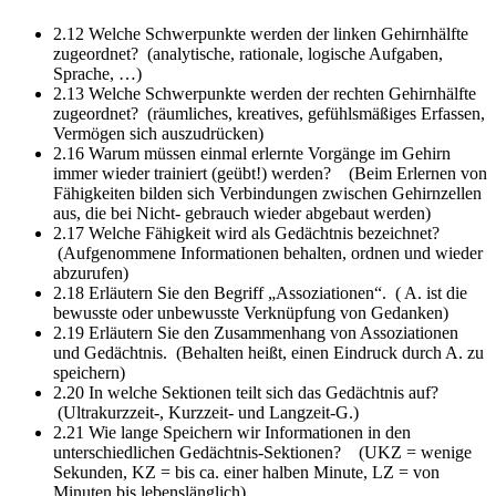
2.12 Welche Schwerpunkte werden der linken Gehirnhälfte
zugeordnet?
(analytische, rationale, logische Aufgaben,
Sprache, …)
2.13 Welche Schwerpunkte werden der rechten Gehirnhälfte
zugeordnet?
(räumliches, kreatives, gefühlsmäßiges Erfassen,
Vermögen sich auszudrücken)
2.16 Warum müssen einmal erlernte Vorgänge im Gehirn
immer wieder trainiert (geübt!) werden?
(Beim Erlernen von
Fähigkeiten bilden sich Verbindungen zwischen Gehirnzellen
aus, die bei Nicht- gebrauch wieder abgebaut werden)
2.17 Welche Fähigkeit wird als Gedächtnis bezeichnet?
(Aufgenommene Informationen behalten, ordnen und wieder
abzurufen)
2.18 Erläutern Sie den Begriff „Assoziationen“.
( A. ist die
bewusste oder unbewusste Verknüpfung von Gedanken)
2.19 Erläutern Sie den Zusammenhang von Assoziationen
und Gedächtnis.
(Behalten heißt, einen Eindruck durch A. zu
speichern)
2.20 In welche Sektionen teilt sich das Gedächtnis auf?
(Ultrakurzzeit-, Kurzzeit- und Langzeit-G.)
2.21 Wie lange Speichern wir Informationen in den
unterschiedlichen Gedächtnis-Sektionen?
(UKZ = wenige
Sekunden, KZ = bis ca. einer halben Minute, LZ = von
Minuten bis lebenslänglich)