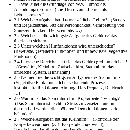
1.5 Wie lautet die Grundlage von W.v. Humboldts
Ausbildungsreform?
(Die These vom „Lernen als
Lebensprozess“)
2.1 Welche Aufgaben hat das menschliche Gehirn?
(Steuer-
und Regelzentrale, Sitz der Persönlichkeit, Verarbeitung von
Sinneseindrücken, Denkzentrale, …)
2.2 Welches ist die wichtigste Aufgabe des Gehirns?
das
überleben sichern
2.3 Unter welchen Hirnfunktionen wird unterschieden?
(Bewusste, gesteuerte Funktionen und unbewusste, vegetative
Funktionen)
2.4 In welche Bereiche lässt sich das Gehirn grob unterteilen?
(Grosshirn, Kleinhirn, Zwischenhirn, Stammhirn, das
limbische System, Hirnstamm)
2.5 Nennen Sie die wichtigsten Aufgaben des Stammhirns
(Vegetative Funktionen, lebenserhaltende Prozese,
instinkthafte Reaktionen, Atmung, Herzfrequenz, Blutdruck
…)
2.6 Warum ist das Stammhirn für „Kopfarbeiter“ wichtig?
(Das Stammhirn ist leicht in Stress zu versetzen und in
diesem Fall werden die „höheren“ Denkfunktionen stark
behindert)
2.7 Welche Aufgaben hat das Kleinhirn?
(Kontrolle der
Körperbewegungen (z.B. Körpergleichge-wicht),
Verarbeitung der Signale von den Sinnesorganen, …)