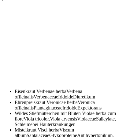
Eisenkraut
Verbenae herbaVerbena
officinalisVerbenaceaeIridoideDiuretikum
Ehrenpreiskraut
Veronicae herbaVeronica
officinalisPlantaginaceaeIridoideExpektorans
Wildes Stiefmütterchen mit Blüten
Violae herba cum
floreViola tricolor,Viola arvensisViolaceaeSalicylate,
Schleimebei Hauterkrankungen
Mistelkraut
Visci herbaViscum
albumSantalaceaeGlykoproteineAntihypertonikum,