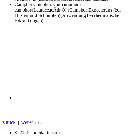
Campher
CamphoraCinnamomum
camphoraLauraceaeÄth.Öl (Campher)Expectorans (bei
Husten-und Schnupfen)(Anwendung bei rheumatischen
Erkrankungen)
zurück
|
weiter
2 / 3
© 2026 karteikarte.com