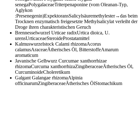
senegaPolygalaceaeTriterpenaponine (vom Oleanan-Typ,
Aglykon
:Presenegenin)ExpektoransSalicylsäuremethylester→das beim
Trocknen enzymatisch freigesetzte Methylsalicylat verleiht der
Droge ihren charakteristischen Geruch
Brennesselwurzel
Urticae radixUrtica dioica, U.
urensUrticaceaeSteroideProstatamittel
Kalmuswurzelstock
Calami rhizomaAcorus
calamusAraceaeÄtherisches Öl, BitterstoffeAmarum
aromaticum
Javanische Gelbwurz
Curcumae xanthorrhizae
rhizomaCurcuma xanthorrhizaZingiberaceaeÄtherisches Öl,
CurcuminoideCholeretikum
Galgant
Galangae rhizomaAlpinia
officinarumZingiberaceaeÄtherisches ÖlStomachikum