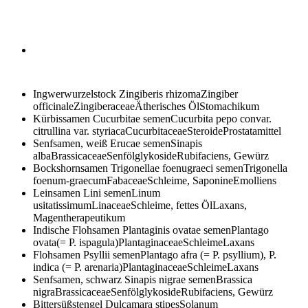
Ingwerwurzelstock
Zingiberis rhizomaZingiber
officinaleZingiberaceaeÄtherisches ÖlStomachikum
Kürbissamen
Cucurbitae semenCucurbita pepo convar.
citrullina var. styriacaCucurbitaceaeSteroideProstatamittel
Senfsamen, weiß
Erucae semenSinapis
albaBrassicaceaeSenfölglykosideRubifaciens, Gewürz
Bockshornsamen
Trigonellae foenugraeci semenTrigonella
foenum-graecumFabaceaeSchleime, SaponineEmolliens
Leinsamen
Lini semenLinum
usitatissimumLinaceaeSchleime, fettes ÖlLaxans,
Magentherapeutikum
Indische Flohsamen
Plantaginis ovatae semenPlantago
ovata(= P. ispagula)PlantaginaceaeSchleimeLaxans
Flohsamen
Psyllii semenPlantago afra (= P. psyllium), P.
indica (= P. arenaria)PlantaginaceaeSchleimeLaxans
Senfsamen, schwarz
Sinapis nigrae semenBrassica
nigraBrassicaceaeSenfölglykosideRubifaciens, Gewürz
Bittersüßstengel
Dulcamara stipesSolanum