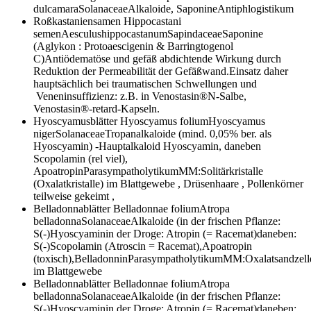
dulcamaraSolanaceaeAlkaloide, SaponineAntiphlogistikum
Roßkastaniensamen
Hippocastani
semenAesculushippocastanumSapindaceaeSaponine
(Aglykon : Protoaescigenin & Barringtogenol
C)Antiödematöse und gefäß abdichtende Wirkung durch
Reduktion der Permeabilität der Gefäßwand.Einsatz daher
hauptsächlich bei traumatischen Schwellungen und
Veneninsuffizienz: z.B. in Venostasin®N-Salbe,
Venostasin®-retard-Kapseln.
Hyoscyamusblätter
Hyoscyamus foliumHyoscyamus
nigerSolanaceaeTropanalkaloide (mind. 0,05% ber. als
Hyoscyamin) -Hauptalkaloid Hyoscyamin, daneben
Scopolamin (rel viel),
ApoatropinParasympatholytikumMM:Solitärkristalle
(Oxalatkristalle) im Blattgewebe , Drüsenhaare , Pollenkörner
teilweise gekeimt ,
Belladonnablätter
Belladonnae foliumAtropa
belladonnaSolanaceaeAlkaloide (in der frischen Pflanze:
S(-)Hyoscyaminin der Droge: Atropin (= Racemat)daneben:
S(-)Scopolamin (Atroscin = Racemat),Apoatropin
(toxisch),BelladonninParasympatholytikumMM:Oxalatsandzell
im Blattgewebe
Belladonnablätter
Belladonnae foliumAtropa
belladonnaSolanaceaeAlkaloide (in der frischen Pflanze:
S(-)Hyoscyaminin der Droge: Atropin (= Racemat)daneben: