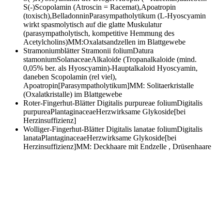
S(-)Scopolamin (Atroscin = Racemat),Apoatropin
(toxisch),BelladonninParasympatholytikum (L-Hyoscyamin
wirkt spasmolytisch auf die glatte Muskulatur
(parasympatholytisch, kompetitive Hemmung des
Acetylcholins)MM:Oxalatsandzellen im Blattgewebe
Stramoniumblätter
Stramonii foliumDatura
stamoniumSolanaceaeAlkaloide (Tropanalkaloide (mind.
0,05% ber. als Hyoscyamin)-Hauptalkaloid Hyoscyamin,
daneben Scopolamin (rel viel),
Apoatropin[Parasympatholytikum]MM: Solitaerkristalle
(Oxalatkristalle) im Blattgewebe
Roter-Fingerhut-Blätter
Digitalis purpureae foliumDigitalis
purpureaPlantaginaceaeHerzwirksame Glykoside[bei
Herzinsuffizienz]
Wolliger-Fingerhut-Blätter
Digitalis lanatae foliumDigitalis
lanataPlantaginaceaeHerzwirksame Glykoside[bei
Herzinsuffizienz]MM: Deckhaare mit Endzelle , Drüsenhaare