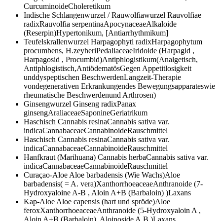
CurcuminoideCholeretikum
Indische Schlangenwurzel / Rauwolfiawurzel
Rauvolfiae
radixRauvolfia serpentinaApocynaceaeAlkaloide
(Reserpin)Hypertonikum, [Antiarrhythmikum]
Teufelskrallenwurzel
Harpagophyti radixHarpagophytum
procumbens, H.zeyheriPedaliaceaeIridoide (Harpagid ,
Harpagosid , Procumbid)Antiphlogistikum(Analgetisch,
Antiphlogistisch,AntiödematösGegen Appetitlosigkeit
unddyspeptischen BeschwerdenLangzeit-Therapie
vondegenerativen Erkrankungendes Bewegungsapparateswie
rheumatische Beschwerdenund Arthrosen)
Ginsengwurzel
Ginseng radixPanax
ginsengAraliaceaeSaponineGeriatrikum
Haschisch
Cannabis resinaCannabis sativa var.
indicaCannabaceaeCannabinoideRauschmittel
Haschisch
Cannabis resinaCannabis sativa var.
indicaCannabaceaeCannabinoideRauschmittel
Hanfkraut (Marihuana)
Cannabis herbaCannabis sativa var.
indicaCannabaceaeCannabinoideRauschmittel
Curaçao-Aloe
Aloe barbadensis (Wie Wachs)Aloe
barbadensis( = A. vera)XanthorrhoeaceaeAnthranoide (7-
Hydroxyaloine A-B , Aloin A+B (Barbaloin) )Laxans
Kap-Aloe
Aloe capensis (hart und spröde)Aloe
feroxXanthorrhoeaceaeAnthranoide (5-Hydroxyaloin A ,
Aloin A+B (Barbaloin), Aloinoside A,B )Laxans