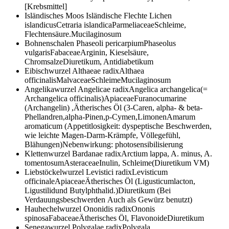
[Krebsmittel]
Isländisches Moos Isländische Flechte
Lichen
islandicusCetraria islandicaParmeliaceaeSchleime,
Flechtensäure.Mucilaginosum
Bohnenschalen
Phaseoli pericarpiumPhaseolus
vulgarisFabaceaeArginin, Kieselsäure,
ChromsalzeDiuretikum, Antidiabetikum
Eibischwurzel
Althaeae radixAlthaea
officinalisMalvaceaeSchleimeMucilaginosum
Angelikawurzel
Angelicae radixAngelica archangelica(=
Archangelica officinalis)ApiaceaeFuranocumarine
(Archangelin) ,Ätherisches Öl (3-Caren, alpha- & beta-
Phellandren,alpha-Pinen,p-Cymen,LimonenAmarum
aromaticum (Appetitlosigkeit: dyspeptische Beschwerden,
wie leichte Magen‐Darm‐Krämpfe, Völlegefühl,
Blähungen)Nebenwirkung: photosensibilisierung
Klettenwurzel
Bardanae radixArctium lappa, A. minus, A.
tomentosumAsteraceaeInulin, Schleime(Diuretikum VM)
Liebstöckelwurzel
Levistici radixLevisticum
officinaleApiaceaeÄtherisches Öl (Ligusticumlacton,
Ligustilidund Butylphthalid.)Diuretikum (Bei
Verdauungsbeschwerden Auch als Gewürz benutzt)
Hauhechelwurzel
Ononidis radixOnonis
spinosaFabaceaeÄtherisches Öl, FlavonoideDiuretikum
Senegawurzel
Polygalae radixPolygala