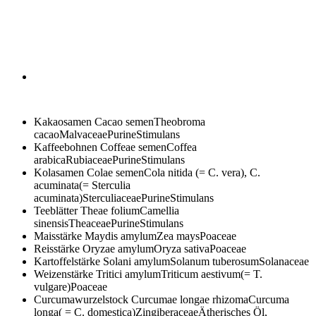
Kakaosamen
Cacao semenTheobroma
cacaoMalvaceaePurineStimulans
Kaffeebohnen
Coffeae semenCoffea
arabicaRubiaceaePurineStimulans
Kolasamen
Colae semenCola nitida (= C. vera), C.
acuminata(= Sterculia
acuminata)SterculiaceaePurineStimulans
Teeblätter
Theae foliumCamellia
sinensisTheaceaePurineStimulans
Maisstärke
Maydis amylumZea maysPoaceae
Reisstärke
Oryzae amylumOryza sativaPoaceae
Kartoffelstärke
Solani amylumSolanum tuberosumSolanaceae
Weizenstärke
Tritici amylumTriticum aestivum(= T.
vulgare)Poaceae
Curcumawurzelstock
Curcumae longae rhizomaCurcuma
longa( = C. domestica)ZingiberaceaeÄtherisches Öl,