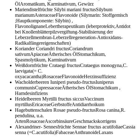
ÖlAromatikum, Karminativum, Gewürz
Mariendistelfrüchte
Silybi mariani fructusSilybum
marianumAsteraceaeFlavonoide (Silymarin: Stoffgemisch
;Hauptkomponente: Silybin) ,
FlavonolignaneLebertherapeutikum (leberprotektiv,Antidot
bei Knollenblätterpilzvergiftung-Stabilisierung der
Leberzellmembran-Leberzellregeneration-Antioxidans-
Radikalfängereigenschaften)
Koriander
Coriandri fructusCoriandrum
sativumApiaceaeÄtherisches ÖlStomachikum,
Spasmolytikum, Karminativum
Weißdornfrüchte
Crataegi fructusCrataegus monogyna,C.
laevigata(= C.
oxyacacantha)RosaceaeFlavonoideHerzinsuffizienz
Wacholderbeeren
Iuniperi pseudo-fructusIuniperus
communisCupressaceaeÄtherisches ÖlStomachikum ,
Harndesinfiziens
Heidelbeeren
Myrtilli fructus siccusVaccinum
myrtillusEricaceaeGerbstoffeAntidiarrhoikum
Hagebuttenschalen
Rosae pseudo-fructusRosa canina,R.
pendulina, u.a.
ArtenRosaceaeAscorbinsäureGeschmackskorrigens
Alexandriner- Sennesfrüchte
Sennae fructus acutifoliaeCassia
senna (=C.acutifolia)FabaceaeAnthranoideLaxans