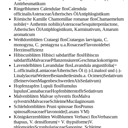
Antirheumatikum
Ringelblumen
Calendulae flosCalendula
officinalisAsteraceaeÄtherisches ÖlAntiphlogistikum
Römische Kamille
Chamomillae romanae flosChamaemelum
nobile(= Anthemis nobilis)AsteraceaeSesquiterpenlactone,
Ätherisches ÖlAntiphlogistikum, Karminativum, Amarum
aromaticum
Weißdornblüten
Crataegi flosCrataegus laevigata, C.
monogyna, C. pentagyna u.a.RosaceaeFlavonoidebei
Herzinsuffizienz
Hibiscusblüten
Hibisci sabdariffae flosHibiscus
sabdariffaMalvaceaePflanzensäurenGeschmackskorrigens
Lavendelblüten
Lavandulae flosLavandula angustifolia(=
L.officinalis)LamiaceaeÄtherisches Öl ((-)-Linalool und (-)-
LinalylacetatWeitereBestandteilesindu.a. Ocimen)Sedativum
(BeinervösenMagenbeschwerdenAlsSedativum)
Hopfenzapfen
Lupuli flosHumulus
lupulusCannabaceaeHopfenbitterstoffeSedativum
Malvenblüten
Malvae sylvestris flosMalva
sylvestrisMalvaceaeSchleimeMucilaginosum
Schlehdornblüten
Pruni spinosae flosPrunus
spinosaRosaceaeFlavonoide(Laxans VM)
Königskerzenblüten Wollblumen
Verbasci flosVerbascum
thapsus, V. densiflorum(= V. thypsiforme)V.
phlomoidesScrophulariaceaeSaponine, Schleime,