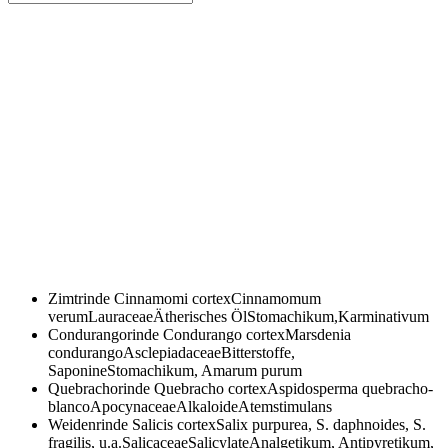
Zimtrinde
Cinnamomi cortexCinnamomum
verumLauraceaeÄtherisches ÖlStomachikum,Karminativum
Condurangorinde
Condurango cortexMarsdenia
condurangoAsclepiadaceaeBitterstoffe,
SaponineStomachikum, Amarum purum
Quebrachorinde
Quebracho cortexAspidosperma quebracho-
blancoApocynaceaeAlkaloideAtemstimulans
Weidenrinde
Salicis cortexSalix purpurea, S. daphnoides, S.
fragilis, u.a.SalicaceaeSalicylateAnalgetikum, Antipyretikum,