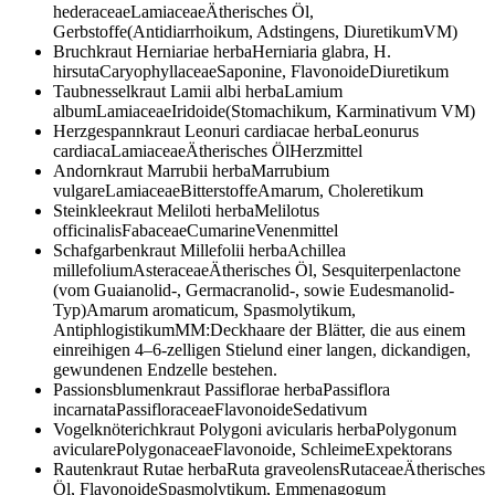
hederaceaeLamiaceaeÄtherisches Öl,
Gerbstoffe(Antidiarrhoikum, Adstingens, DiuretikumVM)
Bruchkraut
Herniariae herbaHerniaria glabra, H.
hirsutaCaryophyllaceaeSaponine, FlavonoideDiuretikum
Taubnesselkraut
Lamii albi herbaLamium
albumLamiaceaeIridoide(Stomachikum, Karminativum VM)
Herzgespannkraut
Leonuri cardiacae herbaLeonurus
cardiacaLamiaceaeÄtherisches ÖlHerzmittel
Andornkraut
Marrubii herbaMarrubium
vulgareLamiaceaeBitterstoffeAmarum, Choleretikum
Steinkleekraut
Meliloti herbaMelilotus
officinalisFabaceaeCumarineVenenmittel
Schafgarbenkraut
Millefolii herbaAchillea
millefoliumAsteraceaeÄtherisches Öl, Sesquiterpenlactone
(vom Guaianolid-, Germacranolid-, sowie Eudesmanolid-
Typ)Amarum aromaticum, Spasmolytikum,
AntiphlogistikumMM:Deckhaare der Blätter, die aus einem
einreihigen 4–6-zelligen Stielund einer langen, dickandigen,
gewundenen Endzelle bestehen.
Passionsblumenkraut
Passiflorae herbaPassiflora
incarnataPassifloraceaeFlavonoideSedativum
Vogelknöterichkraut
Polygoni avicularis herbaPolygonum
avicularePolygonaceaeFlavonoide, SchleimeExpektorans
Rautenkraut
Rutae herbaRuta graveolensRutaceaeÄtherisches
Öl, FlavonoideSpasmolytikum, Emmenagogum