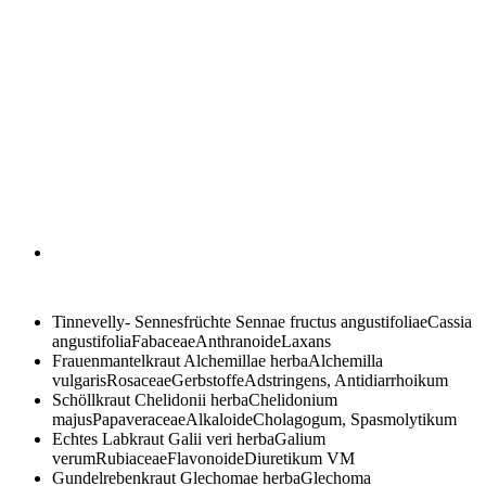
Tinnevelly- Sennesfrüchte
Sennae fructus angustifoliaeCassia
angustifoliaFabaceaeAnthranoideLaxans
Frauenmantelkraut
Alchemillae herbaAlchemilla
vulgarisRosaceaeGerbstoffeAdstringens, Antidiarrhoikum
Schöllkraut
Chelidonii herbaChelidonium
majusPapaveraceaeAlkaloideCholagogum, Spasmolytikum
Echtes Labkraut
Galii veri herbaGalium
verumRubiaceaeFlavonoideDiuretikum VM
Gundelrebenkraut
Glechomae herbaGlechoma