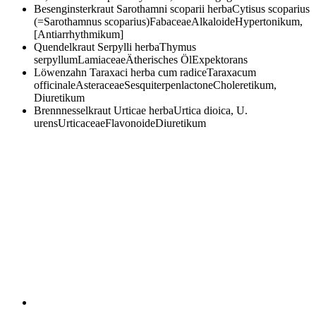
Besenginsterkraut
Sarothamni scoparii herbaCytisus scoparius
(=Sarothamnus scoparius)FabaceaeAlkaloideHypertonikum,
[Antiarrhythmikum]
Quendelkraut
Serpylli herbaThymus
serpyllumLamiaceaeÄtherisches ÖlExpektorans
Löwenzahn
Taraxaci herba cum radiceTaraxacum
officinaleAsteraceaeSesquiterpenlactoneCholeretikum,
Diuretikum
Brennnesselkraut
Urticae herbaUrtica dioica, U.
urensUrticaceaeFlavonoideDiuretikum