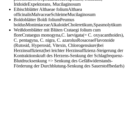
IridoideExpektorans, Mucilaginosum
Eibischblätter
Althaeae foliumAlthaea
officinalisMalvaceaeSchleimeMucilaginosum
Boldoblätter
Boldi foliumPeumus
boldusMonimiaceaeAlkaloideCholeretikum,Spasmolytikum
Weißdornblätter mit Blüten
Crataegi folium cum
floreCrataegus monogyna,C. laevigata(= C. oxyacanthoides),
C. pentagyna, C. nigra, C. azarolusRosaceaeFlavonoide
(Rutosid, Hyperosid, Vitexin, Chlorogensäure)bei
Herzinsuffizienz(bei leichter Herzinsuffizienz-Steigerung der
Kontraktionskraft des Herzens-Senkung der Schlagfrequenz-
Blutdrucksenkung => Senkung des Gefäßwiderstands-
Förderung der Durchblutung-Senkung des Sauerstoffbedarfs)