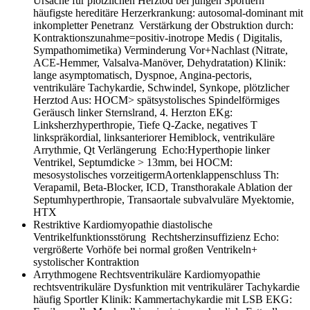
Ursache für plötzlichen Herztod bei jungen Sportlern
häufigste hereditäre Herzerkrankung: autosomal-dominant mit
inkompletter Penetranz Verstärkung der Obstruktion durch:
Kontraktionszunahme=positiv-inotrope Medis ( Digitalis,
Sympathomimetika) Verminderung Vor+Nachlast (Nitrate,
ACE-Hemmer, Valsalva-Manöver, Dehydratation) Klinik:
lange asymptomatisch, Dyspnoe, Angina-pectoris,
ventrikuläre Tachykardie, Schwindel, Synkope, plötzlicher
Herztod Aus: HOCM> spätsystolisches Spindelförmiges
Geräusch linker Sternslrand, 4. Herzton EKg:
Linksherzhyperthropie, Tiefe Q-Zacke, negatives T
linkspräkordial, linksanteriorer Hemiblock, ventrikuläre
Arrythmie, Qt Verlängerung Echo:Hyperthopie linker
Ventrikel, Septumdicke > 13mm, bei HOCM:
mesosystolisches vorzeitigermAortenklappenschluss Th:
Verapamil, Beta-Blocker, ICD, Transthorakale Ablation der
Septumhyperthropie, Transaortale subvalvuläre Myektomie,
HTX
Restriktive Kardiomyopathie
diastolische
Ventrikelfunktionsstörung Rechtsherzinsuffizienz Echo:
vergrößerte Vorhöfe bei normal großen Ventrikeln+
systolischer Kontraktion
Arrythmogene Rechtsventrikuläre Kardiomyopathie
rechtsventrikuläre Dysfunktion mit ventrikulärer Tachykardie
häufig Sportler Klinik: Kammertachykardie mit LSB EKG: