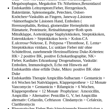
Megaösophagus, Megakolon Th: Nifurtimox,Benznidazol
Endokarditis
Leitsymptom:Fieber, Herzgeräusch,
Bakteriämie, Splenomegalie, Petechien, Osloer-
Knötchen=Vaskulitis an Fingern, Janeway-Läsionen
=hämorrhagische Läsionen Hand, Embolien (
Herenzephalitis, Retina), glomeruläre Hernephritis mit
Hämaturie, Proteinurie, Retinablutungen=Roth spots
Mitralklappe, Aortenklappe Staphylokkoken, Streptokkoken,
Enterokkoken > Strptokkokus bovis > Kolon-CA
E.ulcerosa=Nekrose, E. Polyposa =Thrombose, E. Lenta=
Streptokkokus viridans, Ls: unklare Fieber mit/ ohne
Schüttelfrost, zunehmende Herzinsuffizienz Duke-Kriterien:
HK> 2 positive BK, positive Echokardiographie, NK>
Fieber, Kardiales Erkrankung/ Drogenabusus, Vaskulär:
Embolien, Immunologisch, Echo mit Hinweis auf
Endokarditis ohne erfülle Duke, Mikro: positive BK ohne
Duke
Endokarditis Therapie
Ampicillin-Sulbactam + Gentamicin >
4-6 Wochen bei Nativklappen, Klappenprothese > 12 Monate
Vancomycin + Gentamicin + Rifampicin > 6 Wochen,
Klappenprothese < 12 Monate Prophylaxe: Amoxicillin,
Ampicillin > Alternative: Penicillin G, V, bei Ampicillin
alternativ: Cefazolin, Ceftriaxon Clindamycin > Cefalexin,
Clarithromycin
Rheumatisches Fieber
Beta hämolsierende Streptokkoken a