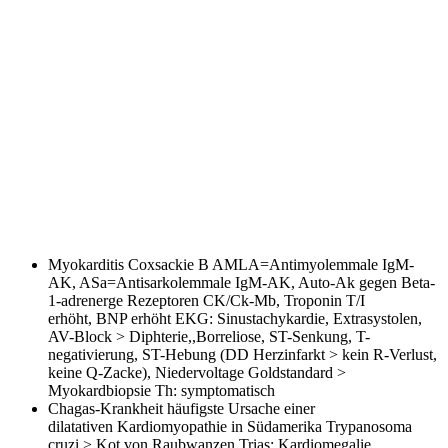
Myokarditis
Coxsackie B AMLA=Antimyolemmale IgM-
AK, ASa=Antisarkolemmale IgM-AK, Auto-Ak gegen Beta-
1-adrenerge Rezeptoren CK/Ck-Mb, Troponin T/I
erhöht, BNP erhöht EKG: Sinustachykardie, Extrasystolen,
AV-Block > Diphterie,,Borreliose, ST-Senkung, T-
negativierung, ST-Hebung (DD Herzinfarkt > kein R-Verlust,
keine Q-Zacke), Niedervoltage Goldstandard >
Myokardbiopsie Th: symptomatisch
Chagas-Krankheit
häufigste Ursache einer
dilatativen Kardiomyopathie in Südamerika Trypanosoma
cruzi > Kot von Raubwanzen Trias: Kardiomegalie,