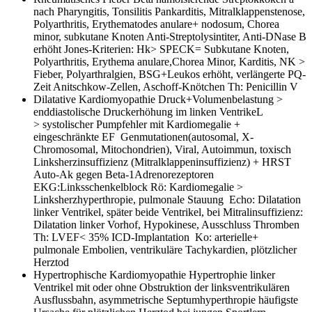
nach Pharyngitis, Tonsilitis Pankarditis, Mitralklappenstenose,
Polyarthritis, Erythematodes anulare+ nodosum, Chorea
minor, subkutane Knoten Anti-Streptolysintiter, Anti-DNase B
erhöht Jones-Kriterien: Hk> SPECK= Subkutane Knoten,
Polyarthritis, Erythema anulare,Chorea Minor, Karditis, NK >
Fieber, Polyarthralgien, BSG+Leukos erhöht, verlängerte PQ-
Zeit Anitschkow-Zellen, Aschoff-Knötchen Th: Penicillin V
Dilatative Kardiomyopathie
Druck+Volumenbelastung >
enddiastolische Druckerhöhung im linken VentrikeL
> systolischer Pumpfehler mit Kardiomegalie +
eingeschränkte EF Genmutationen(autosomal, X-
Chromosomal, Mitochondrien), Viral, Autoimmun, toxisch
Linksherzinsuffizienz (Mitralklappeninsuffizienz) + HRST
Auto-Ak gegen Beta-1Adrenorezeptoren
EKG:Linksschenkelblock Rö: Kardiomegalie >
Linksherzhyperthropie, pulmonale Stauung Echo: Dilatation
linker Ventrikel, später beide Ventrikel, bei Mitralinsuffizienz:
Dilatation linker Vorhof, Hypokinese, Ausschluss Thromben
Th: LVEF< 35% ICD-Implantation Ko: arterielle+
pulmonale Embolien, ventrikuläre Tachykardien, plötzlicher
Herztod
Hypertrophische Kardiomyopathie
Hypertrophie linker
Ventrikel mit oder ohne Obstruktion der linksventrikulären
Ausflussbahn, asymmetrische Septumhyperthropie häufigste