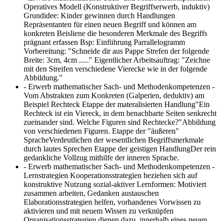
Operatives Modell (Konstruktiver Begriffserwerb, induktiv)
Grundidee: Kinder gewinnen durch Handlungen
Repräsentanten für einen neuen Begriff und können am
konkreten Beisliene die besonderen Merkmale des Begriffs
prägnant erfassen Bsp: Einführung Parrallelogramm
Vorbereitung: "Schneide dir aus Pappe Strefen der folgende
Breite: 3cm, 4cm ....." Eigentlicher Arbeitsauftrag: "Zeichne
mit den Streifen verschiedene Vierecke wie in der folgende
Abbildung."
- Erwerb mathematischer Sach- und Methodenkompetenzen -
Vom Abstrakten zum Konkreten (Galperien, deduktiv) am
Beispiel Rechteck
Etappe der materalisierten Handlung"Ein
Rechteck ist ein Viereck, in dem benachbarte Seiten senkrecht
zueinander sind. Welche Figuren sind Rechtecke?"Abbildung
von verschiedenen Figuren. Etappe der "äußeren"
SpracheVerdeutlichen der wesentlichen Begriffsmerkmale
durch lautes Sprechen Etappe der geistigen HandlungDer rein
gedankliche Vollzug mithilfe der inneren Sprache.
- Erwerb mathematischer Sach- und Methodenkompetenzen -
Lernstrategien
Kooperationsstrategien beziehen sich auf
konstruktive Nutzung sozial-aktiver Lernformen: Motiviert
zusammen arbeiten, Gedanken austauschen
Elaborationsstrategien helfen, vorhandenes Vorwissen zu
aktivieren und mit neuem Wissen zu verknüpfen
Organisationsstrategien dienen dazu, innerhalb eines neuen