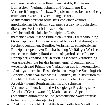
mathematikdidaktische Prinzipien - Aebli, Bruner und
Lompscher - Verinnerlichung und Verzahnung
Die
Verinnerlichungsstufen bzw. Repräsentationsebenen sind eng
miteinander verzahnt Verzahnungsprinzip
Mathematikunterricht sollte stets von einer konkret
anschualichen Darstellung zu einer abstrakt-symbolischen
übergehen Verinnerlichungsprinzip
- Mathematikdidaktische Prinzipien - Derivate
mathematikdidaktische Prinzipien - Aebli - Durcharbeitung
Gesichtspunkte der operativen sind bei der Einführung von
Rechenoperationen, Begriffe, Verfahren ... einzubeziehen
Prinzip der operativen Durcharbeitung Vielfältiger Wechsel
zwischen enaktiver, ikonischer und symbolischer Ebenen
Prinzip der Variation der Darstellungsebenen Veränderung
von Aspekten, die für das Erlenen einer Operation nicht
wesentlich sind Prinzip der Variationen des Unwesentlichen
- Anfangsunterricht - Besonderheiten - Aspekte
Soziologische
Aspekte (neuer sozialer Status "Schüler", neue Institution mit
Pflichten, LP als Bezugsperson) Persönlichkeitsbezogene
Aspekte (wenig Berührungsangst und schneller
Vertrauensaufbau, lern und wissbegierig) Physiologische
Aspekte ("Gestaltwandel") Mathematische Aspekte
(beachtlich arithmetische und geometrische Vorkenntnisse,
hohe Leistungsheterogenität)
- Anfangsunterricht - Didaktisch-methodische Orientierung