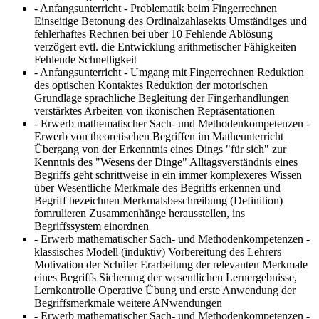
- Anfangsunterricht - Problematik beim Fingerrechnen
Einseitige Betonung des Ordinalzahlasekts Umständiges und
fehlerhaftes Rechnen bei über 10 Fehlende Ablösung
verzögert evtl. die Entwicklung arithmetischer Fähigkeiten
Fehlende Schnelligkeit
- Anfangsunterricht - Umgang mit Fingerrechnen
Reduktion
des optischen Kontaktes Reduktion der motorischen
Grundlage sprachliche Begleitung der Fingerhandlungen
verstärktes Arbeiten von ikonischen Repräsentationen
- Erwerb mathematischer Sach- und Methodenkompetenzen -
Erwerb von theoretischen Begriffen im Matheunterricht
Übergang von der Erkenntnis eines Dings "für sich" zur
Kenntnis des "Wesens der Dinge" Alltagsverständnis eines
Begriffs geht schrittweise in ein immer komplexeres Wissen
über Wesentliche Merkmale des Begriffs erkennen und
Begriff bezeichnen Merkmalsbeschreibung (Definition)
fomrulieren Zusammenhänge herausstellen, ins
Begriffssystem einordnen
- Erwerb mathematischer Sach- und Methodenkompetenzen -
klassisches Modell (induktiv)
Vorbereitung des Lehrers
Motivation der Schüler Erarbeitung der relevanten Merkmale
eines Begriffs Sicherung der wesentlichen Lernergebnisse,
Lernkontrolle Operative Übung und erste Anwendung der
Begriffsmerkmale weitere ANwendungen
- Erwerb mathematischer Sach- und Methodenkompetenzen -