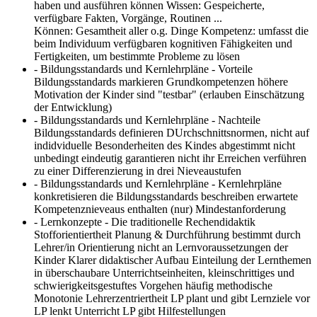
haben und ausführen können Wissen: Gespeicherte,
verfügbare Fakten, Vorgänge, Routinen ...
Können: Gesamtheit aller o.g. Dinge Kompetenz: umfasst die
beim Individuum verfügbaren kognitiven Fähigkeiten und
Fertigkeiten, um bestimmte Probleme zu lösen
- Bildungsstandards und Kernlehrpläne - Vorteile
Bildungsstandards
markieren Grundkompetenzen höhere
Motivation der Kinder sind "testbar" (erlauben Einschätzung
der Entwicklung)
- Bildungsstandards und Kernlehrpläne - Nachteile
Bildungsstandards
definieren DUrchschnittsnormen, nicht auf
indidviduelle Besonderheiten des Kindes abgestimmt nicht
unbedingt eindeutig garantieren nicht ihr Erreichen verführen
zu einer Differenzierung in drei Nieveaustufen
- Bildungsstandards und Kernlehrpläne - Kernlehrpläne
konkretisieren die Bildungsstandards beschreiben erwartete
Kompetenznieveaus enthalten (nur) Mindestanforderung
- Lernkonzepte - Die traditionelle Rechendidaktik
Stofforientiertheit Planung & Durchführung bestimmt durch
Lehrer/in Orientierung nicht an Lernvoraussetzungen der
Kinder Klarer didaktischer Aufbau Einteilung der Lernthemen
in überschaubare Unterrichtseinheiten, kleinschrittiges und
schwierigkeitsgestuftes Vorgehen häufig methodische
Monotonie Lehrerzentriertheit LP plant und gibt Lernziele vor
LP lenkt Unterricht LP gibt Hilfestellungen