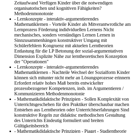
Zeitaufwand Verfügen Kinder über die notwendigen
organisatorischen und kognitiven Fähigkeiten?
Methodenmonotonie
- Lernkonzepte - interaktiv-argumentierendes
Mathematiklernen - Vorteile
Kinder als Mitverantwrotliche am
Lernprozess Förderung indidviduellen Lernens Nicht
mechanisches, sonders verständiges Lernen Lernen in
Sinnzusammenhängen konstruktiver Umgang mit
Schülerfehlern Kongruenz mit aktuelen Lerntheorien
Entlastung für die LP Betonung der sozial-argumentativen
Dimension Explizite Nähe zur lerntheoretischen Konzeption
der "Operationen"
- Lernkonzepte - interaktiv-argumentierendes
Mathematiklernen - Nachteile
Wechsel der Sozialform Kinder
können sich mitunter nicht mehr an Lösungsprozesse erinnern
Erfordert relativ hohes Maß bereits entwickelter
prozessbezogener Kompetenzen, insb. im Argumentieren /
Kommunizieren Methodenmonotonie
- Mathematikdidaktische Prinzipien -
Sollen Komplexität von
Unterrichtsgeschehen für den Praktiker überschaubar machen
Entstehen aus Lerntheorien oder Unterrichtserfahrungen Sind
konstruktive Regeln zur didaktisc methodischen Gestaltung
des Unterrichts Eindeutig formuliert und breiten
Gültigkeitsbereich
- Mathematikdidaktische Prinzipien - Piaget - Stadientheorie