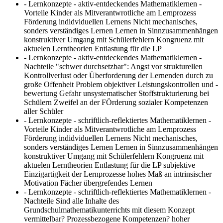
- Lernkonzepte - aktiv-entdeckendes Mathematiklernen -
Vorteile
Kinder als Mitverantwrotliche am Lernprozess
Förderung indidviduellen Lernens Nicht mechanisches,
sonders verständiges Lernen Lernen in Sinnzusammenhängen
konstruktiver Umgang mit Schülerfehlern Kongruenz mit
aktuelen Lerntheorien Entlastung für die LP
- Lernkonzepte - aktiv-entdeckendes Mathematiklernen -
Nachteile
"schwer durchsetzbar": Angst vor strukturellen
Kontrollverlust oder Überforderung der Lernenden durch zu
große Offenheit Problem objektiver Leistungskontrollen und -
bewertung Gefahr unsystematischer Stoffstrukturierung bei
Schülern Zweifel an der FÖrderung sozialer Kompetenzen
aller Schüler
- Lernkonzepte - schriftlich-reflektiertes Mathematiklernen -
Vorteile
Kinder als Mitverantwrotliche am Lernprozess
Förderung indidviduellen Lernens Nicht mechanisches,
sonders verständiges Lernen Lernen in Sinnzusammenhängen
konstruktiver Umgang mit Schülerfehlern Kongruenz mit
aktuelen Lerntheorien Entlastung für die LP subjektive
Einzigartigkeit der Lernprozesse hohes Maß an intrinsischer
Motivation Fächer übergrefendes Lernen
- Lernkonzepte - schriftlich-reflektiertes Mathematiklernen -
Nachteile
Sind alle Inhalte des
Grundschulmathematikunterrichts mit diesem Konzept
vermittelbar? Prozessbezogene Kompetenzen? hoher