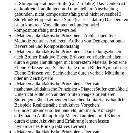
2. Stufepräoperationae Stufe (ca. 2-6 Jahre) Das Denken ist
an konkrete Handlungen und unmittelbare Anschauung
gebunden, nicht kompositionsfähig und nicht reversibel 3.
Stufekonkret-operationale Stufe (ca. 7-11 Jahre) Das Denken
ist an konkrete Vorstellungen gebunden, wird
kompositionsfähig und reversibel
- Mathematikdidaktische Prinzipien - Aebli - operative
Methode
zentrales Anliegen: Aufbau von Denkoperationen
Reversibel und Kompositionsfähig
- Mathematikdidaktische Prinzipien - Darstellungsebenen
nach Bruner
Enaktive Ebene Erfassen von Sachverhalten
durch eigene Handlungen mit konrektem Material Ikonische
Ebene Erfassen von Sachverhalte durch Bilder Symbolische
Ebene Erfassen von Sachverhalte durch verbale Mitteilung
oder im Zeichsystem
- Mathematikdidaktische Prinzipien - Derivate
mathematikdidaktische Prinzipien - Piaget (Stufengemäßheit)
Unterricht sollte sich an den Stufen Piagets orientieren
Stufengemäßheit Lernenden brauchen konkret-anschauliche
Beispiele Realitätsnähe (induktives Vorgehen)
Grundschulkinder sollen handeln, um math. Konzepte
aufzubauen Aufbauprinzip Material anbieten und Kinder
durch eigene Aktivität und Erfahrung lernen lassen
Dynamisches Prinzip (aktives Lernen)
- Mathematikdidaktische Prinzipien - Derivate