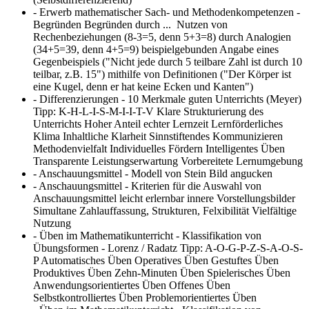
- Erwerb mathematischer Sach- und Methodenkompetenzen -
Begründen
Begründen durch ... Nutzen von
Rechenbeziehungen (8-3=5, denn 5+3=8) durch Analogien
(34+5=39, denn 4+5=9) beispielgebunden Angabe eines
Gegenbeispiels ("Nicht jede durch 5 teilbare Zahl ist durch 10
teilbar, z.B. 15") mithilfe von Definitionen ("Der Körper ist
eine Kugel, denn er hat keine Ecken und Kanten")
- Differenzierungen - 10 Merkmale guten Unterrichts (Meyer)
Tipp: K-H-L-I-S-M-I-I-T-V
Klare Strukturierung des
Unterrichts Hoher Anteil echter Lernzeit Lernförderliches
Klima Inhaltliche Klarheit Sinnstiftendes Kommunizieren
Methodenvielfalt Individuelles Fördern Intelligentes Üben
Transparente Leistungserwartung Vorbereitete Lernumgebung
- Anschauungsmittel - Modell von Stein
Bild angucken
- Anschauungsmittel - Kriterien für die Auswahl von
Anschauungsmittel
leicht erlernbar innere Vorstellungsbilder
Simultane Zahlauffassung, Strukturen, Felxibilität Vielfältige
Nutzung
- Üben im Mathematikunterricht - Klassifikation von
Übungsformen - Lorenz / Radatz Tipp: A-O-G-P-Z-S-A-O-S-
P
Automatisches Üben Operatives Üben Gestuftes Üben
Produktives Üben Zehn-Minuten Üben Spielerisches Üben
Anwendungsorientiertes Üben Offenes Üben
Selbstkontrolliertes Üben Problemorientiertes Üben