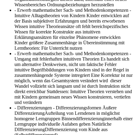
Wissenbereiches Ordnungsbeziehungen herzustellen
- Erwerb mathematischer Sach- und Methodenkompetenzen -
Intuitive Alltagstheorien von Kindern
Kinder entwicklen auf
der Basis subjektiver Erfahrungen und bereits erworbenen
Wissen intuitive Theorieansätze oft fehlt bereichspezifisches
Wissen für korrekte Konstrukte aus intuitiven
Erklärungsansätzen für einzelne Phänomene entwicklen
Kinder größere Zusammenhänge in Übereinstimmung mit
Lerntheorien: Für Unterricht nutzen
- Erwerb mathematischer Sach- und Methodenkompetenzen -
Umgang mit fehlerhaften intuitiven Theorien
Es handelt sich
um alternative Denkweisen, nicht um faktische Fehler
intuitive Begriffsbildungen von Kindern sind in der Regel in
zusammenhängende Systeme intregriert Eine Korrektur ist nur
möglich, wenn das Gesamtsystem verändert wird dieser
Wandel vollzieht sich langsam und ist durch Instruktion nicht
direkt erreichbar Stattdessen: Intuitive Theorien verstehen und
mit Kindern gemeinsam neues Wissen konstruieren, vertiefen
und verändern
- Differenzierungen - Differenzierungsformen
Äußere
DifferenzierungAufteilung von Lerndenen in möglichst
homogene Lerngruppen Binnendifferenzierunginnerhalb einer
Lerngruppe individuelle Aufaben geben Natürliche
DIfferenzierungDiffernenzierung vom Kinde aus
(Selbstdifferenzierend)