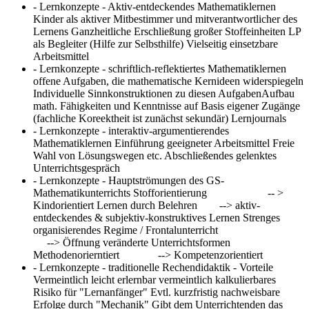
- Lernkonzepte - Aktiv-entdeckendes Mathematiklernen
Kinder als aktiver Mitbestimmer und mitverantwortlicher des
Lernens Ganzheitliche Erschließung großer Stoffeinheiten LP
als Begleiter (Hilfe zur Selbsthilfe) Vielseitig einsetzbare
Arbeitsmittel
- Lernkonzepte - schriftlich-reflektiertes Mathematiklernen
offene Aufgaben, die mathematische Kernideen widerspiegeln
Individuelle Sinnkonstruktionen zu diesen AufgabenAufbau
math. Fähigkeiten und Kenntnisse auf Basis eigener Zugänge
(fachliche Koreektheit ist zunächst sekundär) Lernjournals
- Lernkonzepte - interaktiv-argumentierendes
Mathematiklernen
Einführung geeigneter Arbeitsmittel Freie
Wahl von Lösungswegen etc. Abschließendes gelenktes
Unterrichtsgespräch
- Lernkonzepte - Hauptströmungen des GS-
Mathematikunterrichts
Stofforientierung -- >
Kindorientiert Lernen durch Belehren --> aktiv-
entdeckendes & subjektiv-konstruktives Lernen Strenges
organisierendes Regime / Frontalunterricht
--> Öffnung veränderte Unterrichtsformen
Methodenorierntiert --> Kompetenzorientiert
- Lernkonzepte - traditionelle Rechendidaktik - Vorteile
Vermeintlich leicht erlernbar vermeintlich kalkulierbares
Risiko für "Lernanfänger" Evtl. kurzfristig nachweisbare
Erfolge durch "Mechanik" Gibt dem Unterrichtenden das