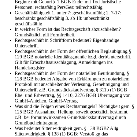
Beginn: mit Geburt § 1 BGB Ende: mit Tod Juristische
Personen: rechtsfähig PersGes: teilrechtsfähig
Geschäftsfähigkeit
1. unter 7: geschäftsunfähig 2. 7-17:
beschränkt geschäftsfähig 3. ab 18: unbeschränkt
geschäftsfähig
In welcher Form ist das Rechtsgeschäft abzuschließen?
Grundsätzlich gilt Formfreiheit.
Rechtsgeschäft in Schriftform bedeutet?
Eigenhändige
Unterschrift.
Rechtsgeschäft in der Form der öffentlichen Beglaubigung §
129 BGB
notarielle Identitätsgarantie bzgl. derbUnterschrift.
Gilt für Erbschaftsausschlagung, Anmeldungen ins
Handelsregister
Rechtsgeschäft in der Form der notariellen Beurkundung, §
128 BGB bedeutet
Abgabe von Erklärungen zu notariellem
Protokoll mit anschließender Verlesung, Genehmigung und
Unterschrift z.B. Grundstückskaufvertrag § 311b (1) BGB
Ehe- und Erbvertrag, §§ 1410, 2276 BGB Übertragung von
GmbH-Anteilen, GmbH-Vertrag
Was sind die Folgen eines Rechtsmangels?
Nichtigkeit gem. §
125 BGB Ausnahme: Heilung, soweit gesetzlich bestimmt,
z.B. bei formunwirksamen Grundstückskaufvertrag durch
Grundbucheintragung.
Was bedeutet Sittenwidrigkeit gem. § 138 BGB?
Allg.
Sittenwidrigkeit, § 138 (1) BGB: Verstoß gg das