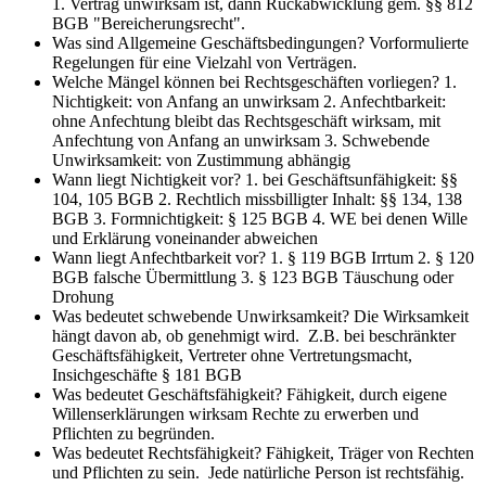
1. Vertrag unwirksam ist, dann Rückabwicklung gem. §§ 812
BGB "Bereicherungsrecht".
Was sind Allgemeine Geschäftsbedingungen?
Vorformulierte
Regelungen für eine Vielzahl von Verträgen.
Welche Mängel können bei Rechtsgeschäften vorliegen?
1.
Nichtigkeit: von Anfang an unwirksam 2. Anfechtbarkeit:
ohne Anfechtung bleibt das Rechtsgeschäft wirksam, mit
Anfechtung von Anfang an unwirksam 3. Schwebende
Unwirksamkeit: von Zustimmung abhängig
Wann liegt Nichtigkeit vor?
1. bei Geschäftsunfähigkeit: §§
104, 105 BGB 2. Rechtlich missbilligter Inhalt: §§ 134, 138
BGB 3. Formnichtigkeit: § 125 BGB 4. WE bei denen Wille
und Erklärung voneinander abweichen
Wann liegt Anfechtbarkeit vor?
1. § 119 BGB Irrtum 2. § 120
BGB falsche Übermittlung 3. § 123 BGB Täuschung oder
Drohung
Was bedeutet schwebende Unwirksamkeit?
Die Wirksamkeit
hängt davon ab, ob genehmigt wird. Z.B. bei beschränkter
Geschäftsfähigkeit, Vertreter ohne Vertretungsmacht,
Insichgeschäfte § 181 BGB
Was bedeutet Geschäftsfähigkeit?
Fähigkeit, durch eigene
Willenserklärungen wirksam Rechte zu erwerben und
Pflichten zu begründen.
Was bedeutet Rechtsfähigkeit?
Fähigkeit, Träger von Rechten
und Pflichten zu sein. Jede natürliche Person ist rechtsfähig.