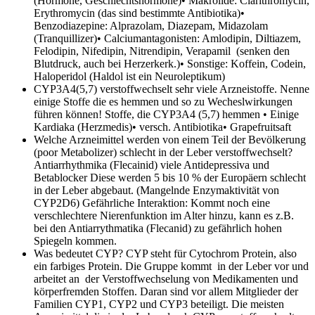
(Hormone, Geschlechtshormone)• Makrolide: Clarithromycin,
Erythromycin (das sind bestimmte Antibiotika)•
Benzodiazepine: Alprazolam, Diazepam, Midazolam
(Tranquillizer)• Calciumantagonisten: Amlodipin, Diltiazem,
Felodipin, Nifedipin, Nitrendipin, Verapamil (senken den
Blutdruck, auch bei Herzerkerk.)• Sonstige: Koffein, Codein,
Haloperidol (Haldol ist ein Neuroleptikum)
CYP3A4(5,7) verstoffwechselt sehr viele Arzneistoffe. Nenne
einige Stoffe die es hemmen und so zu Wecheslwirkungen
führen können!
Stoffe, die CYP3A4 (5,7) hemmen • Einige
Kardiaka (Herzmedis)• versch. Antibiotika• Grapefruitsaft
Welche Arzneimittel werden von einem Teil der Bevölkerung
(poor Metabolizer) schlecht in der Leber verstoffwechselt?
Antiarrhythmika (Flecainid) viele Antidepressiva und
Betablocker Diese werden 5 bis 10 % der Europäern schlecht
in der Leber abgebaut. (Mangelnde Enzymaktivität von
CYP2D6) Gefährliche Interaktion: Kommt noch eine
verschlechtere Nierenfunktion im Alter hinzu, kann es z.B.
bei den Antiarrythmatika (Flecanid) zu gefährlich hohen
Spiegeln kommen.
Was bedeutet CYP?
CYP steht für Cytochrom Protein, also
ein farbiges Protein. Die Gruppe kommt in der Leber vor und
arbeitet an der Verstoffwechselung von Medikamenten und
körperfremden Stoffen. Daran sind vor allem Mitglieder der
Familien CYP1, CYP2 und CYP3 beteiligt. Die meisten