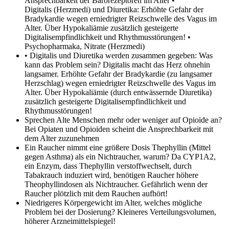
Ansprechbarkeit der Barorezeptoren im Alter •
Digitalis (Herzmedi) und Diuretika: Erhöhte Gefahr der
Bradykardie wegen erniedrigter Reizschwelle des Vagus im
Alter. Über Hypokaliämie zusätzlich gesteigerte
Digitalisempfindlichkeit und Rhythmusstörungen! •
Psychopharmaka, Nitrate (Herzmedi)
• Digitalis und Diuretika werden zusammen gegeben: Was
kann das Problem sein?
Digitalis macht das Herz ohnehin
langsamer. Erhöhte Gefahr der Bradykardie (zu langsamer
Herzschlag) wegen erniedrigter Reizschwelle des Vagus im
Alter. Über Hypokaliämie (durch entwässernde Diuretika)
zusätzlich gesteigerte Digitalisempfindlichkeit und
Rhythmusstörungen!
Sprechen Alte Menschen mehr oder weniger auf Opioide an?
Bei Opiaten und Opioiden scheint die Ansprechbarkeit mit
dem Alter zuzunehmen
Ein Raucher nimmt eine größere Dosis Thephyllin (Mittel
gegen Asthma) als ein Nichtraucher, warum?
Da CYP1A2,
ein Enzym, dass Thephyllin verstoffwechselt, durch
Tabakrauch induziert wird, benötigen Raucher höhere
Theophyllindosen als Nichtraucher. Gefährlich wenn der
Raucher plötzlich mit dem Rauchen aufhört!
Niedrigeres Körpergewicht im Alter, welches mögliche
Problem bei der Dosierung?
Kleineres Verteilungsvolumen,
höherer Arzneimittelspiegel!