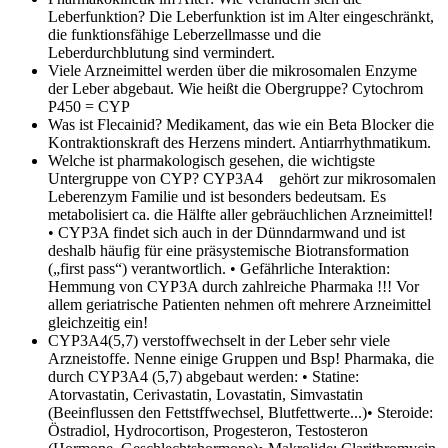
Leberfunktion?
Die Leberfunktion ist im Alter eingeschränkt,
die funktionsfähige Leberzellmasse und die
Leberdurchblutung sind vermindert.
Viele Arzneimittel werden über die mikrosomalen Enzyme
der Leber abgebaut. Wie heißt die Obergruppe?
Cytochrom
P450 = CYP
Was ist Flecainid?
Medikament, das wie ein Beta Blocker die
Kontraktionskraft des Herzens mindert. Antiarrhythmatikum.
Welche ist pharmakologisch gesehen, die wichtigste
Untergruppe von CYP?
CYP3A4 gehört zur mikrosomalen
Leberenzym Familie und ist besonders bedeutsam. Es
metabolisiert ca. die Hälfte aller gebräuchlichen Arzneimittel!
• CYP3A findet sich auch in der Dünndarmwand und ist
deshalb häufig für eine präsystemische Biotransformation
(„first pass“) verantwortlich. • Gefährliche Interaktion:
Hemmung von CYP3A durch zahlreiche Pharmaka !!! Vor
allem geriatrische Patienten nehmen oft mehrere Arzneimittel
gleichzeitig ein!
CYP3A4(5,7) verstoffwechselt in der Leber sehr viele
Arzneistoffe. Nenne einige Gruppen und Bsp!
Pharmaka, die
durch CYP3A4 (5,7) abgebaut werden: • Statine:
Atorvastatin, Cerivastatin, Lovastatin, Simvastatin
(Beeinflussen den Fettstffwechsel, Blutfettwerte...)• Steroide:
Östradiol, Hydrocortison, Progesteron, Testosteron