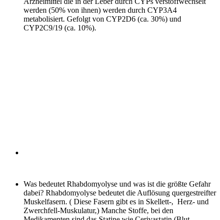
Arzneimittel die in der Leber durch CYPs verstoffwechselt
werden (50% von ihnen) werden durch CYP3A4
metabolisiert. Gefolgt von CYP2D6 (ca. 30%) und
CYP2C9/19 (ca. 10%).
Was bedeutet Rhabdomyolyse und was ist die größte Gefahr
dabei?
Rhabdomyolyse bedeutet die Auflösung quergestreifter
Muskelfasern. ( Diese Fasern gibt es in Skellett-, Herz- und
Zwerchfell-Muskulatur,) Manche Stoffe, bei den
Medikamenten sind das Statine wie Cerivastatin (Blut-