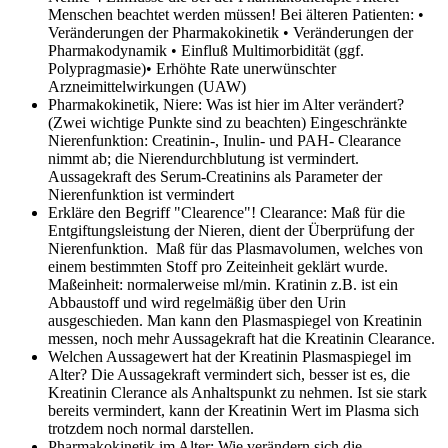
Menschen beachtet werden müssen!
Bei älteren Patienten: •
Veränderungen der Pharmakokinetik • Veränderungen der
Pharmakodynamik • Einfluß Multimorbidität (ggf.
Polypragmasie)• Erhöhte Rate unerwünschter
Arzneimittelwirkungen (UAW)
Pharmakokinetik, Niere: Was ist hier im Alter verändert?
(Zwei wichtige Punkte sind zu beachten)
Eingeschränkte
Nierenfunktion: Creatinin-, Inulin- und PAH- Clearance
nimmt ab; die Nierendurchblutung ist vermindert.
Aussagekraft des Serum-Creatinins als Parameter der
Nierenfunktion ist vermindert
Erkläre den Begriff "Clearence"!
Clearance: Maß für die
Entgiftungsleistung der Nieren, dient der Überprüfung der
Nierenfunktion. Maß für das Plasmavolumen, welches von
einem bestimmten Stoff pro Zeiteinheit geklärt wurde.
Maßeinheit: normalerweise ml/min. Kratinin z.B. ist ein
Abbaustoff und wird regelmäßig über den Urin
ausgeschieden. Man kann den Plasmaspiegel von Kreatinin
messen, noch mehr Aussagekraft hat die Kreatinin Clearance.
Welchen Aussagewert hat der Kreatinin Plasmaspiegel im
Alter?
Die Aussagekraft vermindert sich, besser ist es, die
Kreatinin Clerance als Anhaltspunkt zu nehmen. Ist sie stark
bereits vermindert, kann der Kreatinin Wert im Plasma sich
trotzdem noch normal darstellen.
Pharmakokinetik im Alter: Wie verändern sich die