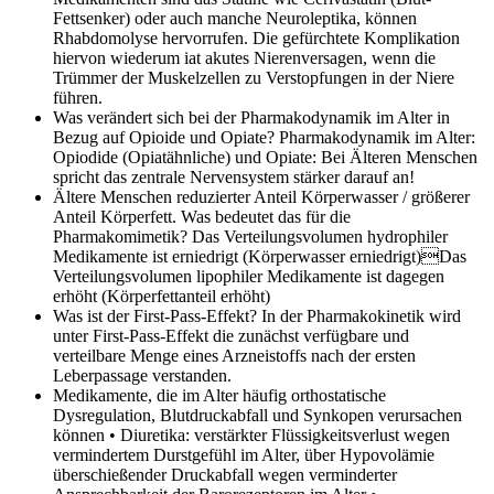
Fettsenker) oder auch manche Neuroleptika, können
Rhabdomolyse hervorrufen. Die gefürchtete Komplikation
hiervon wiederum iat akutes Nierenversagen, wenn die
Trümmer der Muskelzellen zu Verstopfungen in der Niere
führen.
Was verändert sich bei der Pharmakodynamik im Alter in
Bezug auf Opioide und Opiate?
Pharmakodynamik im Alter:
Opiodide (Opiatähnliche) und Opiate: Bei Älteren Menschen
spricht das zentrale Nervensystem stärker darauf an!
Ältere Menschen reduzierter Anteil Körperwasser / größerer
Anteil Körperfett. Was bedeutet das für die
Pharmakomimetik?
Das Verteilungsvolumen hydrophiler
Medikamente ist erniedrigt (Körperwasser erniedrigt)Das
Verteilungsvolumen lipophiler Medikamente ist dagegen
erhöht (Körperfettanteil erhöht)
Was ist der First-Pass-Effekt?
In der Pharmakokinetik wird
unter First-Pass-Effekt die zunächst verfügbare und
verteilbare Menge eines Arzneistoffs nach der ersten
Leberpassage verstanden.
Medikamente, die im Alter häufig orthostatische
Dysregulation, Blutdruckabfall und Synkopen verursachen
können
• Diuretika: verstärkter Flüssigkeitsverlust wegen
vermindertem Durstgefühl im Alter, über Hypovolämie
überschießender Druckabfall wegen verminderter