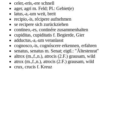
celer,-eris,-ere
schnell
ager, agri m.
Feld; Pl.: Gebiet(e)
latus,-a,-um
weit, breit
recipio,-is, récipere
aufnehmen
se recipere
sich zurückziehen
contineo,-es, continére
zusammenhalten
cupiditas, cupiditatis f.
Begierde, Gier
adductus,-a,-um
veranlasst
cognosco,-is, cognóscere
erkennen, erfahren
senatus, senatus m.
Senat; eigtl.: "Ältestenrat"
altrox (m.,f.,n.), atrocis (2.F.)
grausam, wild
atrox (m.,f.,n.), atrocis (2.F.)
grausam, wild
crux, crucis f.
Kreuz