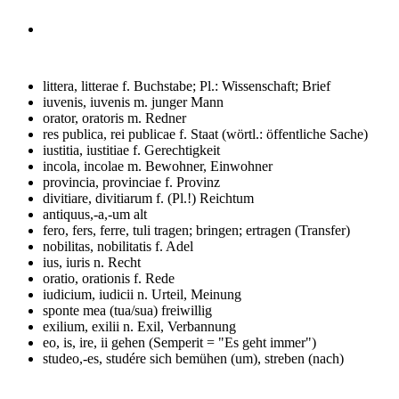
littera, litterae f.
Buchstabe; Pl.: Wissenschaft; Brief
iuvenis, iuvenis m.
junger Mann
orator, oratoris m.
Redner
res publica, rei publicae f.
Staat (wörtl.: öffentliche Sache)
iustitia, iustitiae f.
Gerechtigkeit
incola, incolae m.
Bewohner, Einwohner
provincia, provinciae f.
Provinz
divitiare, divitiarum f. (Pl.!)
Reichtum
antiquus,-a,-um
alt
fero, fers, ferre, tuli
tragen; bringen; ertragen (Transfer)
nobilitas, nobilitatis f.
Adel
ius, iuris n.
Recht
oratio, orationis f.
Rede
iudicium, iudicii n.
Urteil, Meinung
sponte mea (tua/sua)
freiwillig
exilium, exilii n.
Exil, Verbannung
eo, is, ire, ii
gehen (Semperit = "Es geht immer")
studeo,-es, studére
sich bemühen (um), streben (nach)