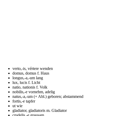
verto,-is, vértere
wenden
domus, domus f.
Haus
longus,-a,-um
lang
lux, lucis f.
Licht
natio, nationis f.
Volk
nobilis,-e
vornehm, adelig
natus,-a,-um (+ Abl.)
geboren; abstammend
fortis,-e
tapfer
ut
wie
gladiator, gladiatoris m.
Gladiator
crudelis,-e
grausam