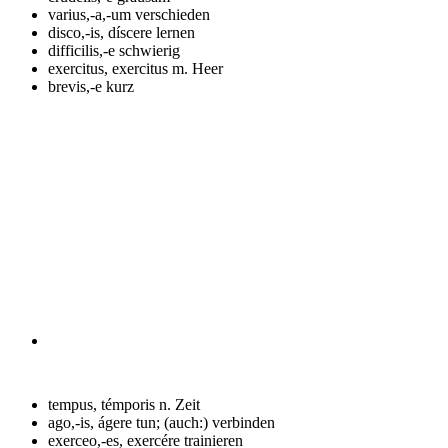
varius,-a,-um
verschieden
disco,-is, díscere
lernen
difficilis,-e
schwierig
exercitus, exercitus m.
Heer
brevis,-e
kurz
tempus, témporis n.
Zeit
ago,-is, ágere
tun; (auch:) verbinden
exerceo,-es, exercére
trainieren