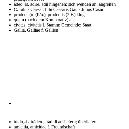
adeo,-is, adire, adii
hingehen; sich wenden an; angreifen
C. Iulius Caesar, Iulii Caesaris
Gaius Julius Cäsar
prudens (m.(f./n.), prudentis (2.F.)
klug
quam (nach dem Komparativ)
als
civitas, civitatis f.
Stamm; Gemeinde; Staat
Gallia, Galliae f.
Gallien
trado,-is, trádere, trádidi
ausliefern; überliefern
amicitia, amicitiae f.
Freundschaft