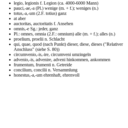
legio, legionis f.
Legion (ca. 4000-6000 Mann)
pauci,-ae,-a (Pl.)
wenige (m. + f.); weniges (n.)
totus,-a,-um (2.F. totius)
ganz
at
aber
auctoritas, auctoritatis f.
Ansehen
omnis,-e
Sg.: jeder, ganz
Pl.: omnes, omnia (2.F.: omnium)
alle (m. + f.); alles (n.)
proelium, proelii n.
Schlacht
qui, quae, quod (nach Punkt)
dieser, diese, dieses ("Relativer
Anschluss" (siehe S. 80))
circumvenio,-is,-ire, circumveni
umzingeln
advenio,-is, advenire, adveni
hinkommen, ankommen
frumentum, frumenti n.
Getreide
concilium, concilii n.
Versammlung
honestus,-a,-um
ehrenhaft, ehrenvoll