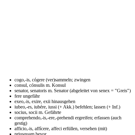
cogo,-is, cógere
(ver)sammeln; zwingen
consul, cónsulis m.
Konsul
senator, senatoris m.
Senator (abgeleitet von senex = "Greis")
fere
ungefähr
exeo,-is, exire, exii
hinausgehen
iubeo,-es, iubére, iussi (+ Akk.)
befehlen; lassen (+ Inf.)
socius, socii m.
Gefährte
comprehendo,-is,-ere,-prehendi
ergreifen; erfassen (auch
gestig)
afficio,-is, affícere, affeci
erfüllen, versehen (mit)
priusquam
bevor