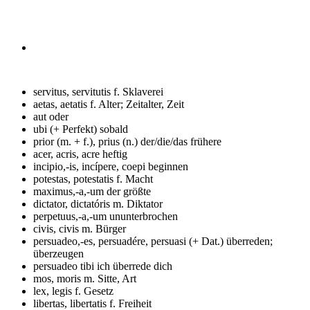
servitus, servitutis f.
Sklaverei
aetas, aetatis f.
Alter; Zeitalter, Zeit
aut
oder
ubi (+ Perfekt)
sobald
prior (m. + f.), prius (n.)
der/die/das frühere
acer, acris, acre
heftig
incipio,-is, incípere, coepi
beginnen
potestas, potestatis f.
Macht
maximus,-a,-um
der größte
dictator, dictatóris m.
Diktator
perpetuus,-a,-um
ununterbrochen
civis, civis m.
Bürger
persuadeo,-es, persuadére, persuasi (+ Dat.)
überreden;
überzeugen
persuadeo tibi
ich überrede dich
mos, moris m.
Sitte, Art
lex, legis f.
Gesetz
libertas, libertatis f.
Freiheit