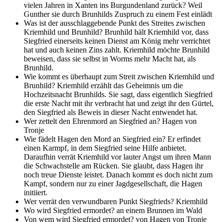
vielen Jahren in Xanten ins Burgundenland zurück?
Weil
Gunther sie durch Brunhilds Zuspruch zu einem Fest einlädt
Was ist der ausschlaggebende Punkt des Streites zwischen
Kriemhild und Brunhild?
Brunhild hält Kriemhild vor, dass
Siegfried einerseits keinen Dienst am König mehr verrichtet
hat und auch keinen Zins zahlt. Kriemhild möchte Brunhild
beweisen, dass sie selbst in Worms mehr Macht hat, als
Brunhild.
Wie kommt es überhaupt zum Streit zwischen Kriemhild und
Brunhild?
Kriemhild erzählt das Geheimnis um die
Hochzeitsnacht Brunhilds. Sie sagt, dass eigentlich Siegfried
die erste Nacht mit ihr verbracht hat und zeigt ihr den Gürtel,
den Siegfried als Beweis in dieser Nacht entwendet hat.
Wer zettelt den Ehrenmord an Siegfried an?
Hagen von
Tronje
Wie fädelt Hagen den Mord an Siegfried ein?
Er erfindet
einen Karmpf, in dem Siegfried seine Hilfe anbietet.
Daraufhin verrät Kriemhild vor lauter Angst um ihren Mann
die Schwachstelle am Rücken. Sie glaubt, dass Hagen ihr
noch treue Dienste leistet. Danach kommt es doch nicht zum
Kampf, sondern nur zu einer Jagdgesellschaft, die Hagen
initiiert.
Wer verrät den verwundbaren Punkt Siegfrieds?
Kriemhild
Wo wird Siegfried ermordet?
an einem Brunnen im Wald
Von wem wird Siegfried ermordet?
von Hagen von Tronje