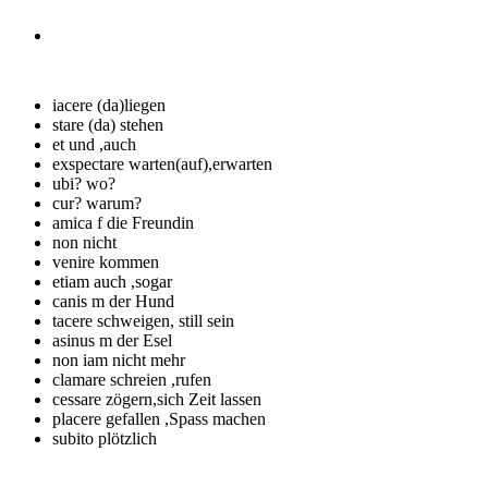
iacere
(da)liegen
stare
(da) stehen
et
und ,auch
exspectare
warten(auf),erwarten
ubi?
wo?
cur?
warum?
amica f
die Freundin
non
nicht
venire
kommen
etiam
auch ,sogar
canis m
der Hund
tacere
schweigen, still sein
asinus m
der Esel
non iam
nicht mehr
clamare
schreien ,rufen
cessare
zögern,sich Zeit lassen
placere
gefallen ,Spass machen
subito
plötzlich