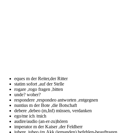
eques m
der Reiter,der Ritter
statim
sofort ,auf der Stelle
rogare ,rogo
fragen ,bitten
unde?
woher?
respondere ,respondeo
antworten ,entgegnen
nuntius m
der Bote ,die Botschaft
debere ,debeo
(m,Inf) müssen, verdanken
ego/me
ich /mich
audire/audio
(an-er-zu)hören
imperator m
der Kaiser ,der Feldherr
iubere ,iubeo (m.Akk
(jemanden) befehlen-beauftragen