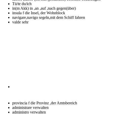
Tü/te
du/ich
in(m Akk)
in ,an ,auf ,nach gegen(über)
insula f
die Insel, der Wohnblock
navigare,navigo
segeln,mit dem Schiff fahren
valde
sehr
provincia f
die Provinz ,der Amtsbereich
administrare
verwalten
administro
verwalten