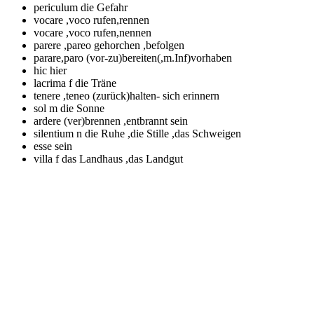
periculum
die Gefahr
vocare ,voco
rufen,rennen
vocare ,voco
rufen,nennen
parere ,pareo
gehorchen ,befolgen
parare,paro
(vor-zu)bereiten(,m.Inf)vorhaben
hic
hier
lacrima f
die Träne
tenere ,teneo
(zurück)halten- sich erinnern
sol m
die Sonne
ardere
(ver)brennen ,entbrannt sein
silentium n
die Ruhe ,die Stille ,das Schweigen
esse
sein
villa f
das Landhaus ,das Landgut