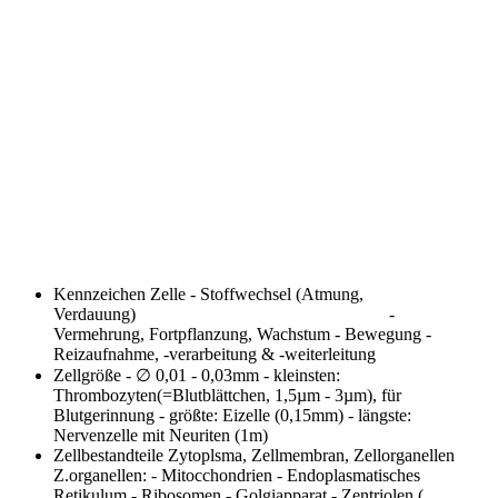
Kennzeichen Zelle
- Stoffwechsel (Atmung,
Verdauung) -
Vermehrung, Fortpflanzung, Wachstum - Bewegung -
Reizaufnahme, -verarbeitung & -weiterleitung
Zellgröße
- ∅ 0,01 - 0,03mm - kleinsten:
Thrombozyten(=Blutblättchen, 1,5µm - 3µm), für
Blutgerinnung - größte: Eizelle (0,15mm) - längste:
Nervenzelle mit Neuriten (1m)
Zellbestandteile
Zytoplsma, Zellmembran, Zellorganellen
Z.organellen: - Mitocchondrien - Endoplasmatisches
Retikulum - Ribosomen - Golgiapparat - Zentriolen (