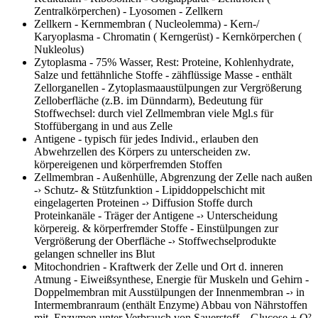
Zentralkörperchen) - Lyosomen - Zellkern
Zellkern
- Kernmembran ( Nucleolemma) - Kern-/
Karyoplasma - Chromatin ( Kerngerüst) - Kernkörperchen (
Nukleolus)
Zytoplasma
- 75% Wasser, Rest: Proteine, Kohlenhydrate,
Salze und fettähnliche Stoffe - zähflüssige Masse - enthält
Zellorganellen - Zytoplasmaaustülpungen zur Vergrößerung
Zelloberfläche (z.B. im Dünndarm), Bedeutung für
Stoffwechsel: durch viel Zellmembran viele Mgl.s für
Stoffübergang in und aus Zelle
Antigene
- typisch für jedes Individ., erlauben den
Abwehrzellen des Körpers zu unterscheiden zw.
körpereigenen und körperfremden Stoffen
Zellmembran
- Außenhülle, Abgrenzung der Zelle nach außen
-› Schutz- & Stützfunktion - Lipiddoppelschicht mit
eingelagerten Proteinen -› Diffusion Stoffe durch
Proteinkanäle - Träger der Antigene -› Unterscheidung
körpereig. & körperfremder Stoffe - Einstülpungen zur
Vergrößerung der Oberfläche -› Stoffwechselprodukte
gelangen schneller ins Blut
Mitochondrien
- Kraftwerk der Zelle und Ort d. inneren
Atmung - Eiweißsynthese, Energie für Muskeln und Gehirn -
Doppelmembran mit Ausstülpungen der Innenmembran -› in
Intermembranraum (enthält Enzyme) Abbau von Nährstoffen
mit Enzymen unter Verbrauch von Sauerstoff Glucose + O²