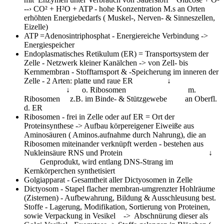
--› CO² + H²O + ATP - hohe Konzentration M.s an Orten
erhöhten Energiebedarfs ( Muskel-, Nerven- & Sinneszellen,
Eizelle)
ATP
=Adenosintriphosphat - Energiereiche Verbindung ->
Energiespeicher
Endoplasmatisches Retikulum (ER)
= Transportsystem der
Zelle - Netzwerk kleiner Kanälchen -> von Zell- bis
Kernmembran - Stofftarnsport & -Speicherung im inneren der
Zelle - 2 Arten: platte und raue ER ↓
↓ o. Ribosomen m.
Ribosomen z.B. im Binde- & Stützgewebe an Oberfl.
d. ER
Ribosomen
- frei in Zelle oder auf ER = Ort der
Proteinsynthese -> Aufbau körpereigener Eiweiße aus
Aminosäuren ( Aminos.aufnahme durch Nahrung), die an
Ribosomen miteinander verknüpft werden - bestehen aus
Nukleinsäure RNS und Protein ↓
Genprodukt, wird entlang DNS-Strang im
Kernkörperchen synthetisiert
Golgiapparat
- Gesamtheit aller Dictyosomen in Zelle
Dictyosom
- Stapel flacher membran-umgrenzter Hohlräume
(Zisternen) - Aufbewahrung, Bildung & Ausschleusung best.
Stoffe - Lagerung, Modifikation, Sortierung von Proteinen,
sowie Verpackung in Vesikel -> Abschnürung dieser als