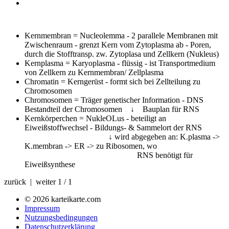
Kernmembran
= Nucleolemma - 2 parallele Membranen mit
Zwischenraum - grenzt Kern vom Zytoplasma ab - Poren,
durch die Stofftransp. zw. Zytoplasa und Zellkern (Nukleus)
Kernplasma
= Karyoplasma - flüssig - ist Transportmedium
von Zellkern zu Kernmembran/ Zellplasma
Chromatin
= Kerngerüst - formt sich bei Zellteilung zu
Chromosomen
Chromosomen
= Träger genetischer Information - DNS
Bestandteil der Chromosomen ↓ Bauplan für RNS
Kernkörperchen
= NukleOLus - beteiligt an
Eiweißstoffwechsel - Bildungs- & Sammelort der RNS
↓ wird abgegeben an: K.plasma ->
K.membran -> ER -> zu Ribosomen, wo
RNS benötigt für
Eiweißsynthese
zurück | weiter
1 / 1
© 2026 karteikarte.com
Impressum
Nutzungsbedingungen
Datenschutzerklärung