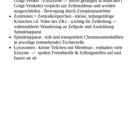
Golgi-Vesikel - Exozytose -> Stoffe gelangen in Bläschen (
Golgi-Vesikeln) verpackt zur Zellmembran und werden
ausgeschieden - Bewegung durch Zytoplasmaströme
Zentriolen
= Zentralkörperchen - kleine, teilungsfähige
Körnchen i.d. Nähe des ZKs - wichtig für Zellteilung ->
währendderer Wanderung an Zellpole und Ausbildung
Spindelapparat
Spindelapparat
- teilt und transportiert Chromosomenhälften
in jeweilige (entstehende) Tochterzelle
Lysosomen
- kleine Teilchen mit Membran - enthalten viele
Enzyme -> spalten Fremdstoffe & Zellorganellen auf und
bauen sie ab