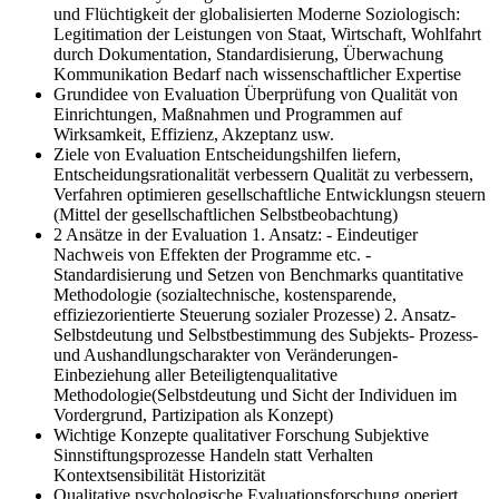
und Flüchtigkeit der globalisierten Moderne Soziologisch:
Legitimation der Leistungen von Staat, Wirtschaft, Wohlfahrt
durch Dokumentation, Standardisierung, Überwachung
Kommunikation Bedarf nach wissenschaftlicher Expertise
Grundidee von Evaluation
Überprüfung von Qualität von
Einrichtungen, Maßnahmen und Programmen auf
Wirksamkeit, Effizienz, Akzeptanz usw.
Ziele von Evaluation
Entscheidungshilfen liefern,
Entscheidungsrationalität verbessern Qualität zu verbessern,
Verfahren optimieren gesellschaftliche Entwicklungsn steuern
(Mittel der gesellschaftlichen Selbstbeobachtung)
2 Ansätze in der Evaluation
1. Ansatz: - Eindeutiger
Nachweis von Effekten der Programme etc. -
Standardisierung und Setzen von Benchmarks quantitative
Methodologie (sozialtechnische, kostensparende,
effiziezorientierte Steuerung sozialer Prozesse) 2. Ansatz-
Selbstdeutung und Selbstbestimmung des Subjekts- Prozess-
und Aushandlungscharakter von Veränderungen-
Einbeziehung aller Beteiligtenqualitative
Methodologie(Selbstdeutung und Sicht der Individuen im
Vordergrund, Partizipation als Konzept)
Wichtige Konzepte qualitativer Forschung
Subjektive
Sinnstiftungsprozesse Handeln statt Verhalten
Kontextsensibilität Historizität
Qualitative psychologische Evaluationsforschung
operiert