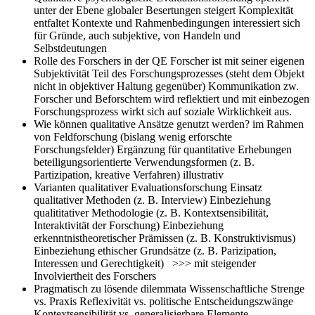
unter der Ebene globaler Besertungen steigert Komplexität
entfaltet Kontexte und Rahmenbedingungen interessiert sich
für Gründe, auch subjektive, von Handeln und
Selbstdeutungen
Rolle des Forschers in der QE
Forscher ist mit seiner eigenen
Subjektivität Teil des Forschungsprozesses (steht dem Objekt
nicht in objektiver Haltung gegenüber) Kommunikation zw.
Forscher und Beforschtem wird reflektiert und mit einbezogen
Forschungsprozess wirkt sich auf soziale Wirklichkeit aus.
Wie können qualitative Ansätze genutzt werden?
im Rahmen
von Feldforschung (bislang wenig erforschte
Forschungsfelder) Ergänzung für quantitative Erhebungen
beteiligungsorientierte Verwendungsformen (z. B.
Partizipation, kreative Verfahren) illustrativ
Varianten qualitativer Evaluationsforschung
Einsatz
qualitativer Methoden (z. B. Interview) Einbeziehung
qualititativer Methodologie (z. B. Kontextsensibilität,
Interaktivität der Forschung) Einbeziehung
erkenntnistheoretischer Prämissen (z. B. Konstruktivismus)
Einbeziehung ethischer Grundsätze (z. B. Parizipation,
Interessen und Gerechtigkeit) >>> mit steigender
Involviertheit des Forschers
Pragmatisch zu lösende dilemmata
Wissenschaftliche Strenge
vs. Praxis Reflexivität vs. politische Entscheidungszwänge
Kontextsensibilität vs. generalisierbare Elemente