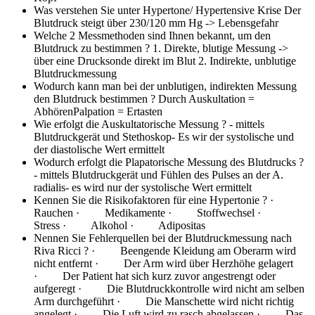
Was verstehen Sie unter Hypertone/ Hypertensive Krise
Der
Blutdruck steigt über 230/120 mm Hg -> Lebensgefahr
Welche 2 Messmethoden sind Ihnen bekannt, um den
Blutdruck zu bestimmen ?
1. Direkte, blutige Messung ->
über eine Drucksonde direkt im Blut 2. Indirekte, unblutige
Blutdruckmessung
Wodurch kann man bei der unblutigen, indirekten Messung
den Blutdruck bestimmen ?
Durch Auskultation =
AbhörenPalpation = Ertasten
Wie erfolgt die Auskultatorische Messung ?
- mittels
Blutdruckgerät und Stethoskop- Es wir der systolische und
der diastolische Wert ermittelt
Wodurch erfolgt die Plapatorische Messung des Blutdrucks ?
- mittels Blutdruckgerät und Fühlen des Pulses an der A.
radialis- es wird nur der systolische Wert ermittelt
Kennen Sie die Risikofaktoren für eine Hypertonie ?
·
Rauchen · Medikamente · Stoffwechsel ·
Stress · Alkohol · Adipositas
Nennen Sie Fehlerquellen bei der Blutdruckmessung nach
Riva Ricci ?
· Beengende Kleidung am Oberarm wird
nicht entfernt · Der Arm wird über Herzhöhe gelagert
· Der Patient hat sich kurz zuvor angestrengt oder
aufgeregt · Die Blutdruckkontrolle wird nicht am selben
Arm durchgeführt · Die Manschette wird nicht richtig
angelegt · Die Luft wird zu rasch abgelassen · Das