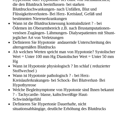
die den Blutdruck beeinflussen- bei starken
Blutdruckschwankungen- nach Unfällen, Blut und
Flüssigkeitsverlusten- Bei Herz- Kreislauf, Gefäß und
bestimmten Nierenerkrankungen
Wann ist die Blutdruckmessung kontraindiziert ?
- bei
Ödemen im Oberarmbereich z.B. nach Brustamputationen-
venösen Zugängen- Lähmungen- Dialysepatienten mit Shunt-
jeglicher Art von Verletzungen
Definieren Sie Hypotonie
andauernde Unterschreitung des
altersgemäßen Blutdrucks
Ab welchen Werten spricht man von Hypotonie?
Systolischer
Wert = Unter 100 mm Hg Diastolischer Wert = Unter 50 mm
Hg
Wann ist Hypotonie physiologisch ?
Im schlaf ( reduzierter
Stoffwechsel )
Wann ist Hypotonie pathologisch ?
- bei Herz-
Kreislauferkrakungen- bei Schock- Bei Blutverlust- Bei
Hypothyreose
Welche Begleitsymptome von Hypotonie sind Ihnen bekannt
?
- Tachycardie- blasse, kaltschweißige Haut-
Schwindelgefühl
Definieren Sie Hypertonie
Dauerhafte, nicht
situationsabhängige, deutliche Erhöhung des Blutdrucks