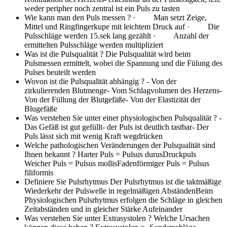
weder peripher noch zentral ist ein Puls zu tasten
Wie kann man den Puls messen ?
· Man setzt Zeige,
Mittel und Ringfingerkupe mit leichtem Druck auf · Die
Pulsschläge werden 15.sek lang gezählt · Anzahl der
ermittelten Pulsschläge werden multipliziert
Was ist die Pulsqualität ?
Die Pulsqualität wird beim
Pulsmessen ermittelt, wobei die Spannung und die Fülung des
Pulses beuteilt werden
Wovon ist die Pulsqualität abhängig ?
- Von der
zirkulierenden Blutmenge- Vom Schlagvolumen des Herzens-
Von der Füllung der Blutgefäße- Von der Elastizität der
Blugefäße
Was verstehen Sie unter einer physiologischen Pulsqualität ?
-
Das Gefäß ist gut gefüllt- der Puls ist deutlich tastbar- Der
Puls lässt sich mit wenig Kraft wegdrücken
Welche pathologischen Veränderungen der Pulsqualität sind
Ihnen bekannt ?
Harter Puls = Pulsus durusDruckpuls
Weicher Puls = Pulsus mollisFadenförmiger Puls = Pulsus
filiformis
Definiere Sie Pulsrhytmus
Der Pulsrhytmus ist die taktmäßige
Wiederkehr der Pulswelle in regelmäßigen AbständenBeim
Physiologischen Pulsrhytmus erfolgen die Schläge in gleichen
Zeitabständen und in gleicher Stärke Aufeinander
Was verstehen Sie unter Extrasystolen ? Welche Ursachen