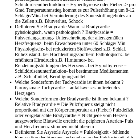
Schilddrüsenüberfunktion = Hyperthyreose oder Fieber -> pro
Grad Temperaturanstieg kommt es zur Pulserhöhung um 8-12
Schläge/Min- bei Verminderung des Sauerstoffangebotes an
die Zellen z.B. Blutverlust, Schock
Definieren Sie Bradycarde Wann ist Bradycardie
pyhsiologisch, wann pathologisch ?
Bardycardie =
Pulsverlangsamung- Unterschreitung der altersgemäßen
Herzfrequenz- beim Erwachsenen unter 60 Schläge/ Min
Physiologisch:- bei reduziertem Stoffwechsel z.B. Schlaf,
Ruhezustand- bei Hochleistungssportlern Pathologisch:- bei
erhöhtem Hirndruck z.B. Hirntumor- bei
Reizleitungsstörtungen des Herzens - bei Hypothyreose =
Schilddrüsenunterfunktion- bei bestimmten Medikamenten
z.B. Schlafmittel, Beruhigungsmittel
Welche Sonderform der Tachycardie ist ihnen bekannt ?
Paroxysmale Tachycardie = anfallsweises auftretendes
Herzjagen
Welche Sonderformen der Bradycardie ist Ihnen bekannt ?
Relative Bradycardie = Die Pulzfrquenz steigt nicht
proportional mit der Körpertemperatur an (Fieber) Pulzdefizit
oder vorgetäuschte Bradycardie = Nicht jede vom Herzen
ausgeworfene Blutwelle erreicht die peipheren Arterien- Puls
und Herzfrequenz stimmen nicht überein
Definieren Sie Asystole
Asystole = Pulslosigkeit - fehlende
Kontraktion des Herzens- erkennbar an der Pulslosigkeit, d.h.