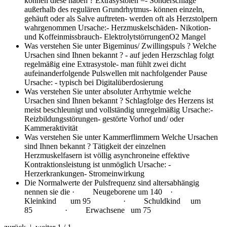
können diese haben ?
Extrasystolen =- Sonderschläge
außerhalb des regulären Grundrhytmus- können einzeln,
gehäuft oder als Salve auftreten- werden oft als Herzstolpern
wahrgenommen Ursache:- Herzmuskelschäden- Nikotion-
und Koffeinmissbrauch- ElektrolytstörrungenO2 Mangel
Was verstehen Sie unter Bigeminus/ Zwillingspuls ? Welche
Ursachen sind Ihnen bekannt ?
- auf jeden Herzschlag folgt
regelmäßig eine Extrasystole- man fühlt zwei dicht
aufeinanderfolgende Pulswellen mit nachfolgender Pause
Ursache: - typisch bei Digitalüberdosierung
Was verstehen Sie unter absoluter Arrhytmie welche
Ursachen sind Ihnen bekannt ?
Schlagfolge des Herzens ist
meist beschleunigt und vollständig unregelmäßig Ursache:-
Reizbildungsstörungen- gestörte Vorhof und/ oder
Kammeraktivität
Was verstehen Sie unter Kammerflimmern Welche Ursachen
sind Ihnen bekannt ?
Tätigkeit der einzelnen
Herzmuskelfasern ist völlig asynchroneine effektive
Kontraktionsleistung ist unmöglich Ursache: -
Herzerkrankungen- Stromeinwirkung
Die Normalwerte der Pulsfrequenz sind altersabhängig
nennen sie die
· Neugeborene um 140 ·
Kleinkind um 95 · Schuldkind um
85 · Erwachsene um 75