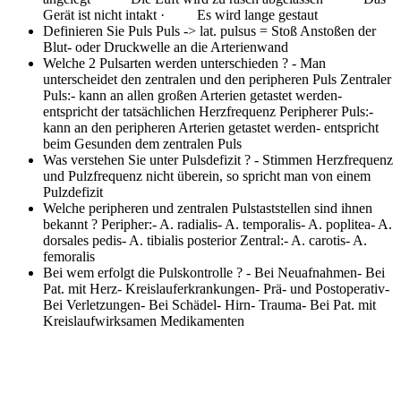
Gerät ist nicht intakt · Es wird lange gestaut
Definieren Sie Puls
Puls -> lat. pulsus = Stoß Anstoßen der
Blut- oder Druckwelle an die Arterienwand
Welche 2 Pulsarten werden unterschieden ?
- Man
unterscheidet den zentralen und den peripheren Puls Zentraler
Puls:- kann an allen großen Arterien getastet werden-
entspricht der tatsächlichen Herzfrequenz Peripherer Puls:-
kann an den peripheren Arterien getastet werden- entspricht
beim Gesunden dem zentralen Puls
Was verstehen Sie unter Pulsdefizit ?
- Stimmen Herzfrequenz
und Pulzfrequenz nicht überein, so spricht man von einem
Pulzdefizit
Welche peripheren und zentralen Pulstaststellen sind ihnen
bekannt ?
Peripher:- A. radialis- A. temporalis- A. poplitea- A.
dorsales pedis- A. tibialis posterior Zentral:- A. carotis- A.
femoralis
Bei wem erfolgt die Pulskontrolle ?
- Bei Neuafnahmen- Bei
Pat. mit Herz- Kreislauferkrankungen- Prä- und Postoperativ-
Bei Verletzungen- Bei Schädel- Hirn- Trauma- Bei Pat. mit
Kreislaufwirksamen Medikamenten