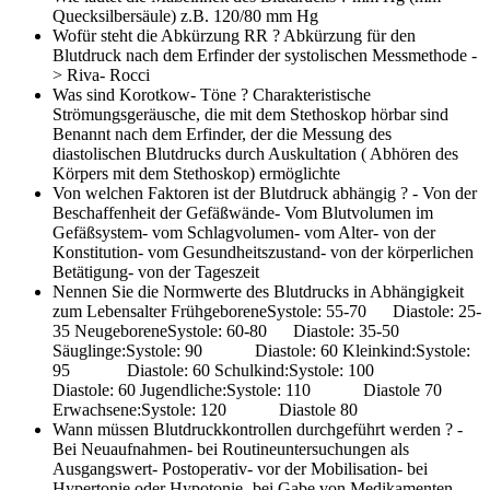
Quecksilbersäule) z.B. 120/80 mm Hg
Wofür steht die Abkürzung RR ?
Abkürzung für den
Blutdruck nach dem Erfinder der systolischen Messmethode -
> Riva- Rocci
Was sind Korotkow- Töne ?
Charakteristische
Strömungsgeräusche, die mit dem Stethoskop hörbar sind
Benannt nach dem Erfinder, der die Messung des
diastolischen Blutdrucks durch Auskultation ( Abhören des
Körpers mit dem Stethoskop) ermöglichte
Von welchen Faktoren ist der Blutdruck abhängig ?
- Von der
Beschaffenheit der Gefäßwände- Vom Blutvolumen im
Gefäßsystem- vom Schlagvolumen- vom Alter- von der
Konstitution- vom Gesundheitszustand- von der körperlichen
Betätigung- von der Tageszeit
Nennen Sie die Normwerte des Blutdrucks in Abhängigkeit
zum Lebensalter
FrühgeboreneSystole: 55-70 Diastole: 25-
35 NeugeboreneSystole: 60-80 Diastole: 35-50
Säuglinge:Systole: 90 Diastole: 60 Kleinkind:Systole:
95 Diastole: 60 Schulkind:Systole: 100
Diastole: 60 Jugendliche:Systole: 110 Diastole 70
Erwachsene:Systole: 120 Diastole 80
Wann müssen Blutdruckkontrollen durchgeführt werden ?
-
Bei Neuaufnahmen- bei Routineuntersuchungen als
Ausgangswert- Postoperativ- vor der Mobilisation- bei
Hypertonie oder Hypotonie- bei Gabe von Medikamenten,