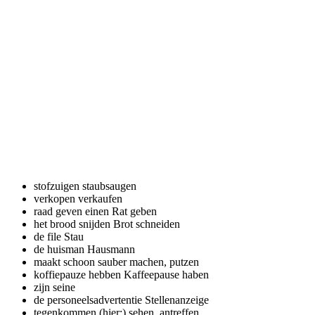
stofzuigen
staubsaugen
verkopen
verkaufen
raad geven
einen Rat geben
het brood snijden
Brot schneiden
de file
Stau
de huisman
Hausmann
maakt schoon
sauber machen, putzen
koffiepauze hebben
Kaffeepause haben
zijn
seine
de personeelsadvertentie
Stellenanzeige
tegenkommen
(hier:) sehen, antreffen